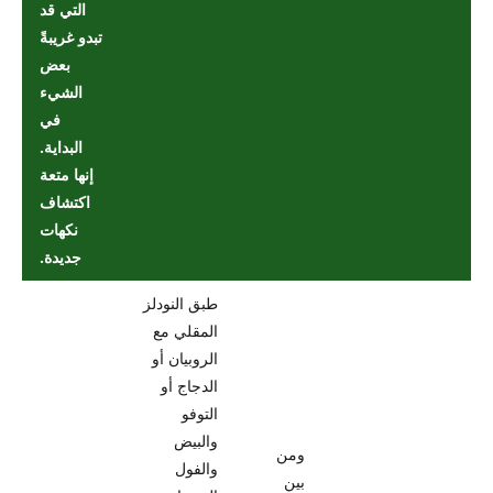
التي قد
تبدو غريبةً
بعض
الشيء
في
البداية.
إنها متعة
اكتشاف
نكهات
جديدة.
طبق النودلز
المقلي مع
الروبيان أو
الدجاج أو
التوفو
والبيض
ومن
والفول
بين