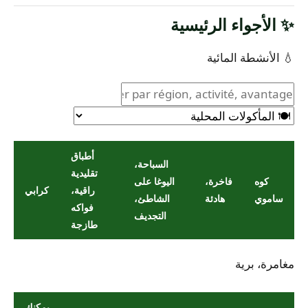
✨ الأجواء الرئيسية
💧 الأنشطة المائية
أطباق
السباحة،
تقليدية
كوه
فاخرة،
اليوغا على
راقية،
كرابي
ساموي
هادئة
الشاطئ،
فواكه
التجديف
طازجة
مغامرة، برية
يمكنك