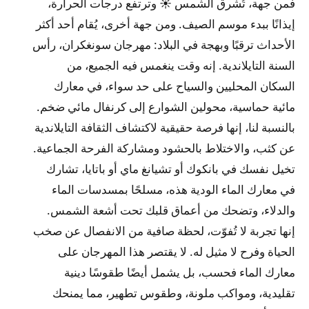
فمن جهة، تُشرق الشمس ☀️ وترتفع درجات الحرارة،
إيذانًا ببدء موسم الصيف. ومن جهة أخرى، يُقام أحد أكثر
الأحداث ترقبًا وبهجة في البلاد: مهرجان سونغكران، رأس
السنة التايلاندية. إنه وقت ينغمس فيه الجميع، من
السكان المحليين والسياح على حد سواء، في معارك
مائية حماسية، محولين الشوارع إلى كرنفال مائي ضخم.
بالنسبة لنا، إنها فرصة حقيقية لاكتشاف الثقافة التايلاندية
عن كثب، والاختلاط بالحشود ومشاركة الفرحة الجماعية.
تخيل نفسك في بانكوك أو تشيانغ ماي أو باتايا، تشارك
في معارك الماء الودية هذه، مسلحًا بمسدسات الماء
والدلاء، وتضحك من أعماق قلبك تحت أشعة الشمس.
إنها تجربة لا تُفوّت، لحظة صافية من الانفصال عن صخب
الحياة وفرح لا مثيل له. لا يقتصر هذا المهرجان على
معارك الماء فحسب، بل يشمل أيضًا طقوسًا دينية
تقليدية، ومواكب ملونة، وطقوس تطهير، مما يمنحك