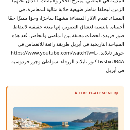
المدينة في الماضي. يمتزج الحجر والنباتات، اللذان نحتهما
الزمن، ليخلقا مناظر طبيعية خلابة مثالية للمغامرة. في
المساء، تقدم الآثار المضاءة مشهدًا ساحرًا، وجوًا مميزًا حقًا
أحببناه. بالنسبة لعشاق التصوير، إنها متعة حقيقية لالتقاط
صور فريدة، لحظات معلقة بين الماضي والحاضر. تُعد هذه
السياحة التاريخية في أبريل طريقة رائعة للانغماس في
جوهر تايلاند. https://www.youtube.com/watch?v=L-
bvsbxUB4A كنوز تايلاند الزرقاء: شواطئ وجزر فردوسية
في أبريل
📖 À LIRE ÉGALEMENT