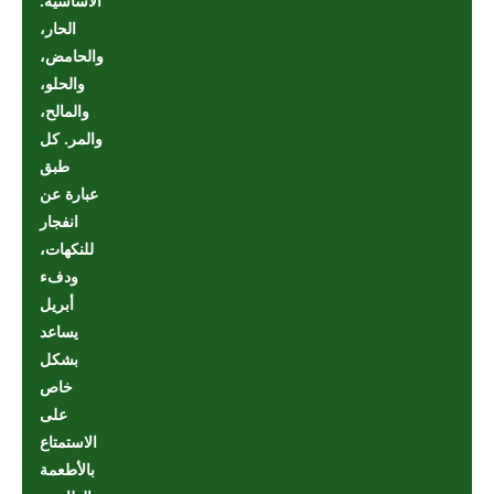
الأساسية:
الحار،
والحامض،
والحلو،
والمالح،
والمر. كل
طبق
عبارة عن
انفجار
للنكهات،
ودفء
أبريل
يساعد
بشكل
خاص
على
الاستمتاع
بالأطعمة