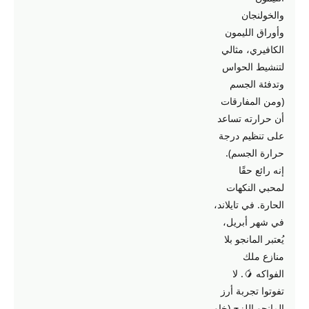
والخولنجان
وأوراق الليمون
الكافيري، مثالي
لتنشيط الحواس
وتدفئة الجسم
(ومن المفارقات
أن حرارته تساعد
على تنظيم درجة
حرارة الجسم).
إنه رائع حقًا
لمحبي النكهات
الحارة. في تايلاند،
في شهر أبريل،
يُعتبر المانجو بلا
منازع ملك
الفواكه 🥭. لا
تفوتوا تجربة أرز
المانجو اللزج (خاو