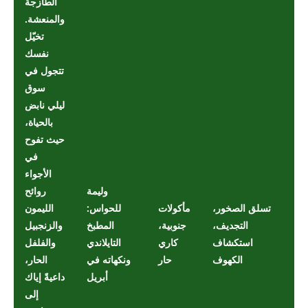
الطازجة
والمنعشة.
تخيّل
نفسك
تتجول في
سوق
ليلي نابض
بالحياة،
حيث تفوح
في
الأجواء
وليمة
روائح
تسلق الصخور،
مأكولات
للحواس:
الليمون
التجديف،
جنوبية،
المطبخ
والزنجبيل
استكشاف
كاري
التايلاندي
والفلفل
الكهوف
حار
ونكهاته في
الحار،
أبريل
داعيةً إياك
إلى