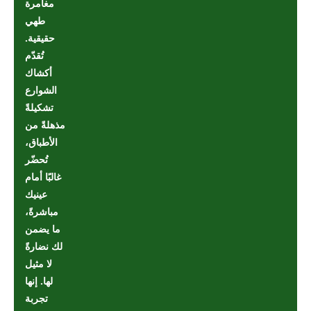
مغامرة
طهي
حقيقية.
تُقدّم
أكشاك
الشوارع
تشكيلةً
مذهلةً من
الأطباق،
تُحضّر
غالبًا أمام
عينيك
مباشرةً،
ما يضمن
لك نضارةً
لا مثيل
لها. إنها
تجربة