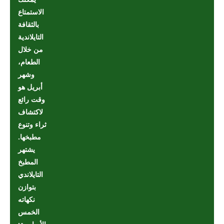
الاستمتاع
بالثقافة
التايلاندية
من خلال
الطعام،
وشهر
أبريل هو
وقت رائع
لاكتشاف
ثراء وتنوع
مطبخها.
يشتهر
المطبخ
التايلاندي
بتوازن
نكهاته
الخمس