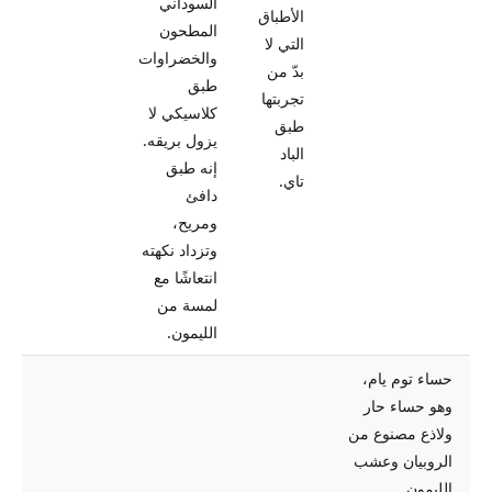
السوداني
الأطباق
المطحون
التي لا
والخضراوات
بدّ من
طبق
تجربتها
كلاسيكي لا
طبق
يزول بريقه.
الباد
إنه طبق
تاي.
دافئ
ومريح،
وتزداد نكهته
انتعاشًا مع
لمسة من
الليمون.
حساء توم يام،
وهو حساء حار
ولاذع مصنوع من
الروبيان وعشب
الليمون