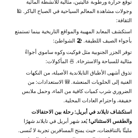
توقع حرارة ورطوبة عاليتين، مثالية للأنشطة المائية
وجولات مشاهدة المعالم السياحية في الصباح الباكر.
🕌
الثقافة:
استكشف المعابد المهيبة والمواقع التاريخية بينما تستمتع
بأجواء الصيف اللطيفة.
🏖️ الشواطئ:
توفر الجزر الجنوبية مثل فوكيت وكوه ساموي أجواءً
مثالية للسباحة والاسترخاء.
🍜 المأكولات:
تذوق أشهى الأطباق التايلاندية الأصيلة، من النكهات
الغنية إلى الحلويات المنعشة.
🎒 الاستعدادات: من
الضروري شرب كميات كافية من الماء، وحمل ملابس
خفيفة، واحترام العادات المحلية.
استكشاف تايلاند في أبريل: رحلة بين الاحتفالات
والطقس الاستثنائي!
يُعد شهر أبريل في تايلاند شهرًا
مليئًا بالتناقضات، حيث يمنح المسافرين تجربة لا تُنسى.