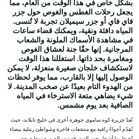
بشكل خاص في هذا الوقت من العام، مما
يجعل رحلات الغطس والغوص حول جزر
فاي فاي أو جزر سيميلان تجربة لا تُنسى.
المياه دافئة ونقية، ويمكنك قضاء ساعات
في مشاهدة الأسماك الملونة والشعاب
المرجانية. إنها حقًا جنة لعشاق الغوص
ومغامرة بحد ذاتها. استغللنا هذا الوقت
لاستكشاف خلجان صغيرة منعزلة، لا يمكن
الوصول إليها إلا بالقارب، مما يوفر لحظات
من الهدوء التام بعيدًا عن صخب المدينة. لا
شيء يضاهي متعة الاسترخاء في المياه
الصافية بعد يوم مشمس.
تُعدّ جزيرة كوه ساموي جوهرة أخرى في خليج تايلاند، حيث
تُقدّم أجواءً راقية مع منتجعات فاخرة وشواطئ رملية بيضاء
تُحيط بها أشجار جوز الهند. قد تبدو الصورة نمطية بعض