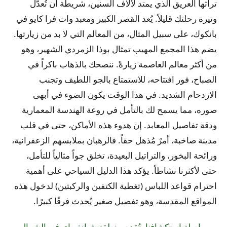
تراثها العريق الذي يمتد لآلاف السنين، شريطة أن تُعدّل
وتيرة رحلتك قليلاً. يُعد القصر الكبير ومعبد وات فرا كايو في
بانكوك، على سبيل المثال، من المعالم التي لا بد من زيارتها.
يضم هذا المجمع المهيب تمثال بوذا الزمردي الشهير، وهو
من أكثر معالم العاصمة زيارةً. ننصحك بالذهاب باكراً في
الصباح، فور افتتاحه، للاستمتاع بالجو اللطيف وتجنب
الازدحام الشديد. في هذا الوقت يكون الضوء في أبهى
صوره، مما يسمح لك بالتأمل في روعة الهندسة المعمارية
ودقة تفاصيل المعابد. إن هدوء هذه الأماكن، حتى في قلب
مدينة صاخبة، أمرٌ مُذهل حقاً. فالرهبان بملابسهم الزعفرانية،
ورائحة البخور، والتراتيل البعيدة، تخلق جواً مثالياً للتأمل،
حتى لأكثرنا نشاطاً. يؤكد هذا الدليل السياحي على أهمية
احترام قواعد اللباس (تغطية الكتفين والركبتين) لدخول هذه
المواقع المقدسة، وهو تفصيل صغير يُحدث فرقًا كبيرًا.
وبمواصلة استكشافنا، تُقدم منطقة شيانغ ماي في الشمال