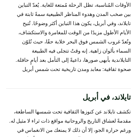
الأوقات المُناسبة، تظل الرحلة مُمتعة للغاية. يُعدّ التباين
بين صخب المدن وهدوء المناظر الطبيعية سمةً ثابتة في
تايلاند، وفي أبريل، يكون هذا التباين أكثر وضوحًا. تُتيح
الأيام الأطول مزيدًا من الوقت للمغامرة والاستكشاف،
وتُعدّ غروب الشمس فوق البحر خلابة حقًا، حيث تُلوّن
السماء بألوان زاهية. إنه وقتٌ تتجلى فيه الطبيعة
التايلاندية بأبهى صورها، داعيةً إلى التأمل بعد أيامٍ حافلة.
صحوة ثقافية: معابد ومدن تاريخية تحت شمس أبريل
تايلاند، في أبريل
تكشف تايلاند عن كنوزها الثقافية تحت شمسها الساطعة،
مقدمةً لعشاق التاريخ والروحانية مواقع ذات ثراء لا مثيل له.
ورغم حرارة الجو، إلا أن ذلك لا يمنعك من الانغماس في