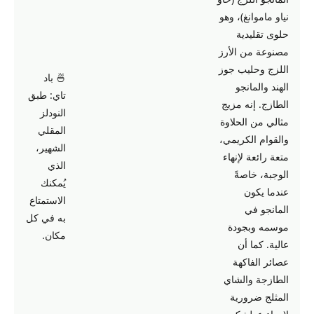
نياو ماموانغ)، وهو
حلوى تقليدية
مصنوعة من الأرز
اللزج وحليب جوز
🍜 باد
الهند والمانجو
تاي: طبق
الطازج. إنه مزيج
النودلز
مثالي من الحلاوة
المقلي
والقوام الكريمي،
الشهير،
متعة رائعة لإنهاء
الذي
الوجبة، خاصةً
يُمكنك
عندما يكون
الاستمتاع
المانجو في
به في كل
موسمه وبجودة
مكان.
عالية. كما أن
عصائر الفاكهة
الطازجة والشاي
المثلج ضرورية