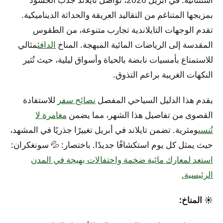
بمزيجها المتناغم من التقاليد العريقة والحداثة الديناميكية.
تقدم الوجهات التايلاندية تجارب متنوعة، من الطقوس
المقدسة إلى الرياضات المائية المبهجة. المناخ
الدافئ
مثالي
للاستمتاع بأمسيات نابضة بالحياة وأسواق ليلية، حيث تُثير
النكهات الغريبة براعم التذوق.
يقدم هذا الدليل السياحي المفصل
نصائح سفر
للاستفادة
القصوى من تفاصيل هذا الشهر، مما يضمن
مغامرة لا
تُنسى
ومثرية. تضمن تايلاند في أبريل تغييرًا جذريًا في المشهد،
حيث يمثل كل يوم استكشافًا جديدًا.
باختصار:
💦 سونغكران:
استعد لمعارك مائية ضخمة واحتفالات بهيجة في المدن
الرئيسية.
☀️ المناخ: