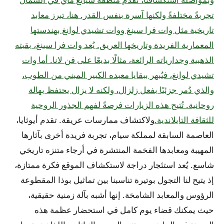
تجربةً مختلفةً ولكنها آسرة بنفس القدر. هنا، تبرز معابد
تاريخية مثل وات فرا سينغ ووات تشيدي لوانغ بهندستها
المعمارية الفريدة وتاريخها العريق. يُعد وات فرا سينغ، بقبته
الذهبية وجدارياته الرائعة، مثالًا بديعًا على فن لانا. أما وات
تشيدي لوانغ، فيُبهر ببقايا معبده الكبير المبني من الطوب،
والذي دُمر جزئيًا بفعل زلزال، ولكنه لا يزال يحتفظ بهالة
روحانية. تُتيح هذه الزيارات فرصةً لفهم الجذور الروحية
للثقافة التايلاندية.
ولاكتشاف ممارسات عريقة. تقدم أيوثايا،
العاصمة السابقة لمملكة سيام، تجربة فريدة أخرى بآثارها
المهيبة ومعابدها الفخمة المنتشرة في أرجاء متنزه تاريخي
شاسع. يُعد استئجار دراجة لاستكشاف الموقع فكرة ممتازة،
إذ يتيح لنا التجول بوتيرة تناسبنا بين تماثيل بوذا المقطوعة
الرؤوس والمعابد الشامخة. إنها أشبه بآلة زمنية حقيقية،
حيث يمكنك قضاء يوم كامل في استحضار عظمة هذه