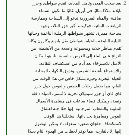
بعد صخب المدن وتأمل المعابد، تُقدم شواطئ وجزر
تايلاند ملاذًا مثاليًا في أبريل. غالبًا ما تكون السماء
صافية، والمياه الفيروزية تدعو إلى السباحة وممارسة
الرياضات المائية. فوكيت، أكبر جزر البلاد، وجهة
سياحية مميزة، تشتهر بشواطئها الرملية الناعمة وحياتها
الليلية النابضة بالحياة. شواطئ مثل باتونغ وكارون وكاتا
تُقدم مناظر خلابة ومجموعة واسعة من الأنشطة، من
التزلج على الماء إلى الغوص. بالنسبة لنا، هو المكان
الأمثل للاسترخاء بعد أيام من استكشاف الثقافة،
والاستمتاع بأشعة الشمس، وتذوق النكهات المحلية.
الحياة البحرية وفيرة بشكل خاص في هذا الوقت من
العام، مما يجعل رحلات الغطس والغوص حول جزر
فاي فاي أو جزر سيميلان تجربة لا تُنسى. المياه دافئة
ونقية، ويمكنك قضاء ساعات في مشاهدة الأسماك
الملونة والشعاب المرجانية. إنها حقًا جنة لعشاق
الغوص ومغامرة بحد ذاتها. استغللنا هذا الوقت
لاستكشاف خلجان صغيرة منعزلة، لا يمكن الوصول
إليها إلا بالقارب، مما يوفر لحظات من الهدوء التام بعيدًا