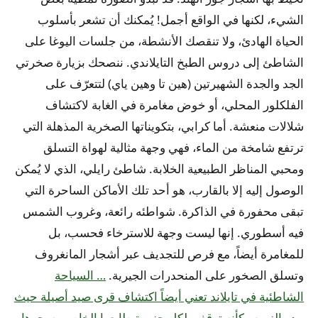
الشيء، لكنها في الواقع أجمل! يُمكنك أن تشعر بأسلوب
الحياة الهادئ، ولا تنقصك الأنشطة، من جلسات اليوغا على
الشاطئ إلى دروس الطبخ التايلاندي. ننصحك بزيارة صخرتي
الجد والجدة الشهيرتين (هين تا وهين ياي) لتتعرّف على
الفلكلور المحلي، أو خوض مغامرة في الغابة لاكتشاف
شلالات منعشة. أما كرابي، بتكويناتها الصخرية المذهلة التي
ترتفع شامخة من الماء، فهي وجهة مثالية لهواة التسلق
ومحبي المناظر الطبيعية الخلابة. شاطئ رايلي، الذي لا يُمكن
الوصول إليه إلا بالقارب، هو أحد تلك الأماكن الساحرة التي
تبقى محفورة في الذاكرة. شواطئه رائعة، وغروب الشمس
فيه أسطوري. إنها ليست وجهة للاسترخاء فحسب، بل
للمغامرة أيضاً، مع فرص للتجديف عبر أشجار المانغروف
وتسلق الصخور على المنحدرات الجيرية.
… السياحة
الشاطئية في تايلاند تعني أيضاً اكتشاف قرى صيد أصيلة حيث
يبدو الزمن وكأنه توقف. لكل جزيرة طابعها الخاص وسحرها