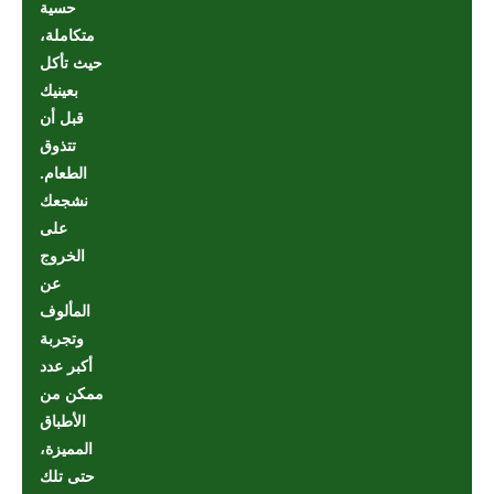
حسية
متكاملة،
حيث تأكل
بعينيك
قبل أن
تتذوق
الطعام.
نشجعك
على
الخروج
عن
المألوف
وتجربة
أكبر عدد
ممكن من
الأطباق
المميزة،
حتى تلك