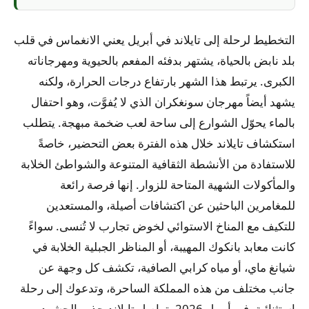
التخطيط لرحلة إلى تايلاند في أبريل يعني الانغماس في قلب
بلد نابض بالحياة، يشتهر بدفئه المفعم بالحيوية ومهرجاناته
الكبرى. يرتبط هذا الشهر بارتفاع درجات الحرارة، ولكنه
يشهد أيضاً مهرجان سونغكران الذي لا يُفوَّت، وهو احتفال
بالماء يحوّل الشوارع إلى ساحة لعب ضخمة مبهجة. يتطلب
استكشاف تايلاند خلال هذه الفترة بعض التحضير، خاصةً
للاستفادة من الأنشطة الثقافية المتنوعة والشواطئ الخلابة
والمأكولات الشهية المتاحة للزوار. إنها فرصة رائعة
للمغامرين الباحثين عن اكتشافات أصيلة، والمستعدين
للتكيف مع المناخ الاستوائي لخوض تجارب لا تُنسى. سواءً
كانت معابد بانكوك المهيبة، أو المناظر الجبلية الخلابة في
شيانغ ماي، أو مياه كرابي الصافية، تكشف كل وجهة عن
جانب مختلف من هذه المملكة الساحرة، وتدعوك إلى رحلة
استثنائية. في أبريل 2026، تواصل تايلاند جذب الحشود