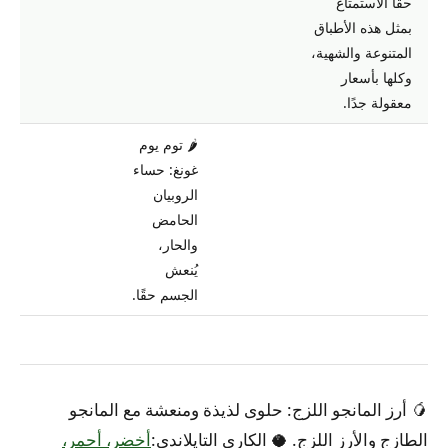
حقًا الاستمتاع
بمثل هذه الأطباق
المتنوعة والشهية،
وكلها بأسعار
معقولة جدًا.
🌶️ توم يوم
غونغ: حساء
الروبيان
الحامض
والحار،
يُنعش
الجسم حقًا.
🥭 أرز المانجو اللزج: حلوى لذيذة ومنعشة مع المانجو
الطازج والأرز اللزج. 🥥
الكاري التايلاندي:
أخضر، أحمر،