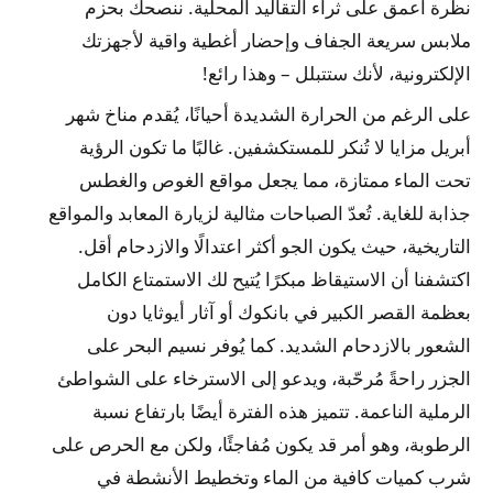
نظرة أعمق على ثراء التقاليد المحلية. ننصحك بحزم
ملابس سريعة الجفاف وإحضار أغطية واقية لأجهزتك
الإلكترونية، لأنك ستتبلل – وهذا رائع!
على الرغم من الحرارة الشديدة أحيانًا، يُقدم مناخ شهر
أبريل مزايا لا تُنكر للمستكشفين. غالبًا ما تكون الرؤية
تحت الماء ممتازة، مما يجعل مواقع الغوص والغطس
جذابة للغاية. تُعدّ الصباحات مثالية لزيارة المعابد والمواقع
التاريخية، حيث يكون الجو أكثر اعتدالًا والازدحام أقل.
اكتشفنا أن الاستيقاظ مبكرًا يُتيح لك الاستمتاع الكامل
بعظمة القصر الكبير في بانكوك أو آثار أيوثايا دون
الشعور بالازدحام الشديد. كما يُوفر نسيم البحر على
الجزر راحةً مُرحّبة، ويدعو إلى الاسترخاء على الشواطئ
الرملية الناعمة. تتميز هذه الفترة أيضًا بارتفاع نسبة
الرطوبة، وهو أمر قد يكون مُفاجئًا، ولكن مع الحرص على
شرب كميات كافية من الماء وتخطيط الأنشطة في