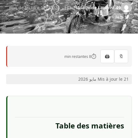
Mathilde.Laurent.49
18 فبراير 2026
12 min de lecture
17 % lu
⏱️
🖨️
🔖
8 min restantes
Mis à jour le 21 مايو 2026
Table des matières