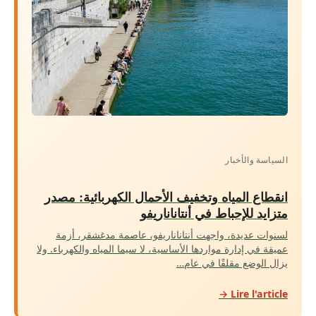
السياسة والأخبار
انقطاع المياه وتخفيف الأحمال الكهربائية: مصدر
متزايد للإحباط في أنتاناناريفو
لسنوات عديدة، واجهت أنتاناناريفو، عاصمة مدغشقر، أزمة
عميقة في إدارة مواردها الأساسية، لا سيما المياه والكهرباء. ولا
يزال الوضع مقلقًا في عام…
Lire l'article →