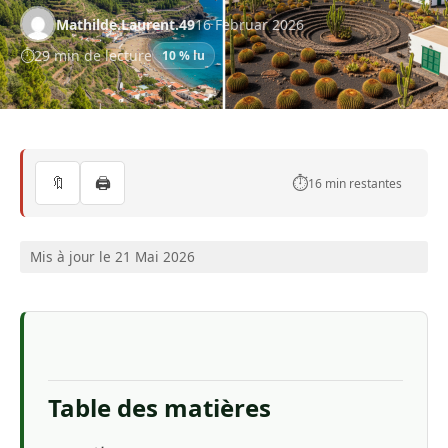
Mathilde.Laurent.49
16 Februar 2026
29 min de lecture
10 % lu
🔖
🖨️
⏱️
16 min restantes
Mis à jour le 21 Mai 2026
Table des matières