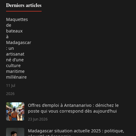
Derniers articles
Maquettes
de
bateaux
à
Madagascar
: un
artisanat
né d’une
culture
maritime
millénaire
11 Jul
2026
Offres d’emploi à Antananarivo : dénichez le
poste qui vous correspond dès aujourd’hui
23 Jun 2026
Madagascar situation actuelle 2025 : politique,