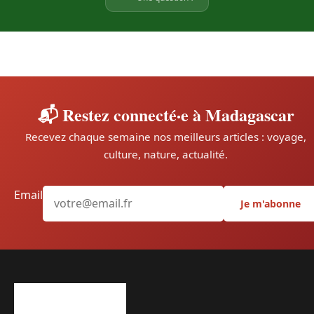
📬 Restez connecté·e à Madagascar
Recevez chaque semaine nos meilleurs articles : voyage,
culture, nature, actualité.
Email
Je m'abonne