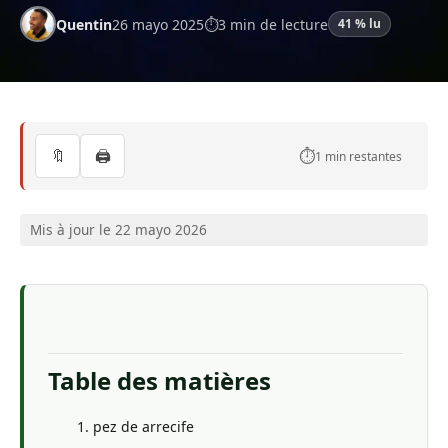
Quentin
26 mayo 2025
3 min de lecture
41 % lu
🔖
🖨️
⏱️
1 min restantes
Mis à jour le 22 mayo 2026
Table des matières
pez de arrecife