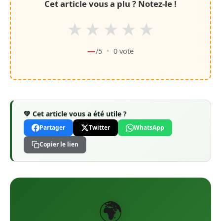
Cet article vous a plu ? Notez-le !
★
★
★
★
★
—
/5
•
0
vote
💚 Cet article vous a été utile ?
Partager
Twitter
WhatsApp
Copier le lien
🌍