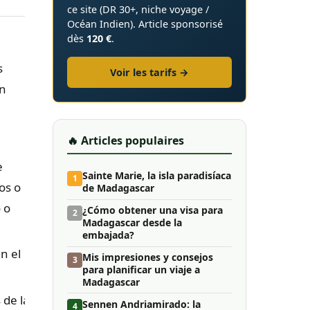
ce site (DR 30+, niche voyage /
Océan Indien). Article sponsorisé
dès
120 €
.
s
Voir les tarifs →
ón
🔥 Articles populaires
e
Sainte Marie, la isla paradisíaca
1
os o
de Madagascar
 o
¿Cómo obtener una visa para
2
Madagascar desde la
embajada?
n el
Mis impresiones y consejos
3
para planificar un viaje a
Madagascar
 de las
Sennen Andriamirado: la
4