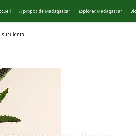
ccueil
À propos de Madagascar
Explorer Madagascar
Bl
 suculenta