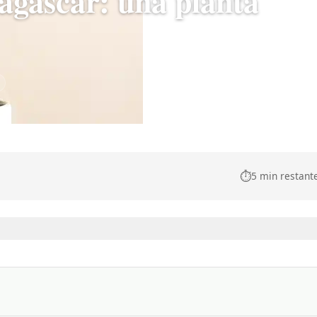
gascar: una planta
⏱️
5 min restant