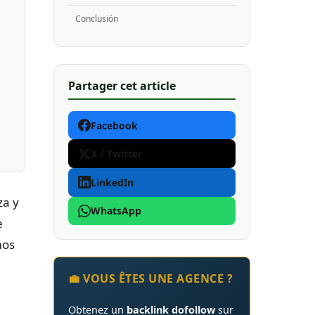
Conclusión
Partager cet article
Facebook
X / Twitter
LinkedIn
za y
WhatsApp
e
mos
💼 VOUS ÊTES UNE AGENCE ?
Obtenez un
backlink dofollow
sur