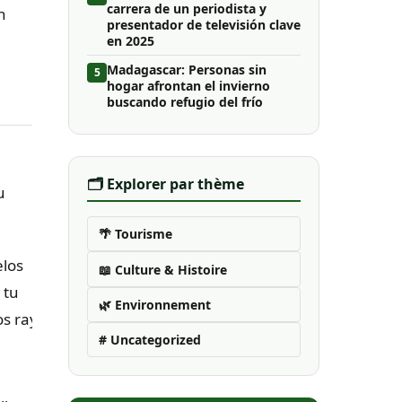
carrera de un periodista y
n
presentador de televisión clave
en 2025
Madagascar: Personas sin
5
hogar afrontan el invierno
buscando refugio del frío
🗂️ Explorer par thème
u
🌴 Tourisme
elos
📖 Culture & Histoire
 tu
🌿 Environnement
os rayos
# Uncategorized