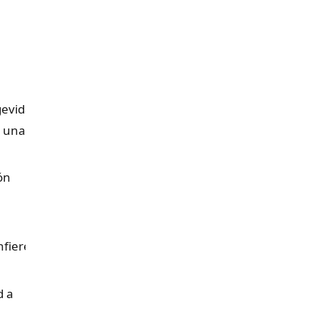
gevidad
a una
ón
nfiere
d a