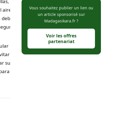
las,
Vous souhaitez publier un lien ou
 aire
un article sponsorisé sur
a debe
Madagasikara.fr ?
segurar
Voir les offres
partenariat
ular
itar
ar su
 para