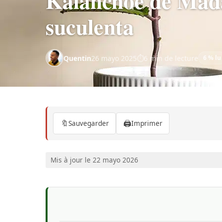
Kalanchoe de Mada
suculenta
Quentin
26 mayo 2025
6 min de lecture
6 % lu
🔖
🖨️
Sauvegarder
Imprimer
Mis à jour le 22 mayo 2026