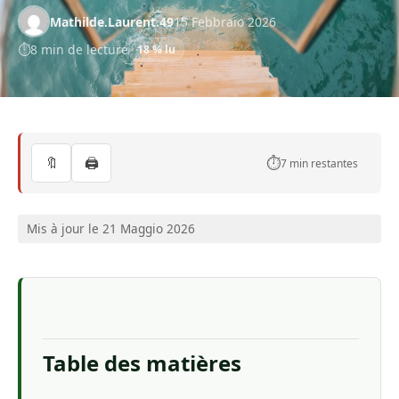
Mathilde.Laurent.49
15 Febbraio 2026
8 min de lecture
18 % lu
🔖
🖨️
⏱️
7 min restantes
Mis à jour le 21 Maggio 2026
Table des matières