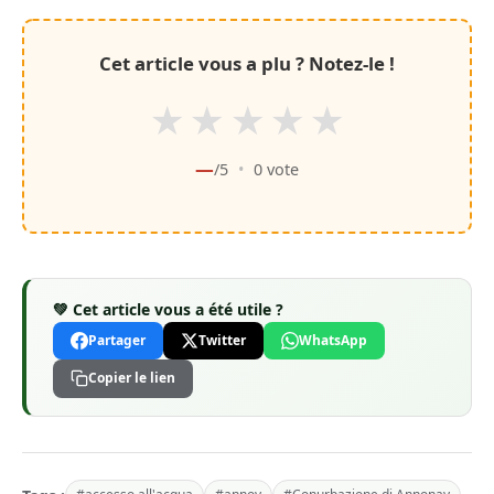
Cet article vous a plu ? Notez-le !
★
★
★
★
★
—
/5
•
0
vote
💚 Cet article vous a été utile ?
Partager
Twitter
WhatsApp
Copier le lien