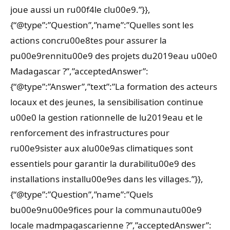
joue aussi un ru00f4le clu00e9.”}},
{“@type”:”Question”,”name”:”Quelles sont les
actions concru00e8tes pour assurer la
pu00e9rennitu00e9 des projets du2019eau u00e0
Madagascar ?”,”acceptedAnswer”:
{“@type”:”Answer”,”text”:”La formation des acteurs
locaux et des jeunes, la sensibilisation continue
u00e0 la gestion rationnelle de lu2019eau et le
renforcement des infrastructures pour
ru00e9sister aux alu00e9as climatiques sont
essentiels pour garantir la durabilitu00e9 des
installations installu00e9es dans les villages.”}},
{“@type”:”Question”,”name”:”Quels
bu00e9nu00e9fices pour la communautu00e9
locale madmpagascarienne ?”,”acceptedAnswer”: