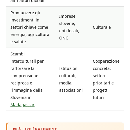
altri attori globali
Promuovere gli
Imprese
investimenti in
slovene,
settori chiave come
Culturale
enti locali,
energia, agricoltura
ONG
e salute
Scambi
interculturali per
Cooperazione
rafforzare la
Istituzioni
concreta:
comprensione
culturali,
settori
reciproca e
media,
prioritari e
l’immagine della
associazioni
progetti
Slovenia in
futuri
Madagascar
📖 À LIRE ÉGALEMENT