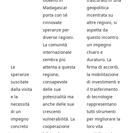
sloveno in
trascurato in una
Madagascar
geopolitica
porta con sé
incentrata su
rinnovate
altre regioni, si
speranze per
aspetta da
diverse ragioni.
questo incontro
La comunità
un impegno
internazionale
chiaro e
sembra più
duraturo. La
Le
attenta a questa
firma di accordi,
speranze
regione,
la mobilitazione
suscitate
consapevole
di investimenti e
dalla visita
delle sue
il trasferimento
e la
potenzialità ma
di tecnologie
necessità
anche delle sue
rappresentano
di un
crescenti
tutti strumenti
impegno
vulnerabilità. La
per migliorare la
concreto
cooperazione
loro vita