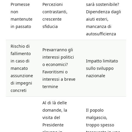
Promesse
Percezioni
sarà sostenibile?
non
contrastanti,
Dipendenza dagli
mantenute
crescente
aiuti esteri,
in passato
sfiducia
mancanza di
autosufficienza
Rischio di
Prevarranno gli
fallimento
interessi politici
in caso di
Impatto limitato
o economici?
mancato
sullo sviluppo
Favoritismi o
assunzione
nazionale
interessi a breve
di impegni
termine
concreti
Al di là delle
domande, la
Il popolo
visita del
malgascio,
Presidente
troppo spesso