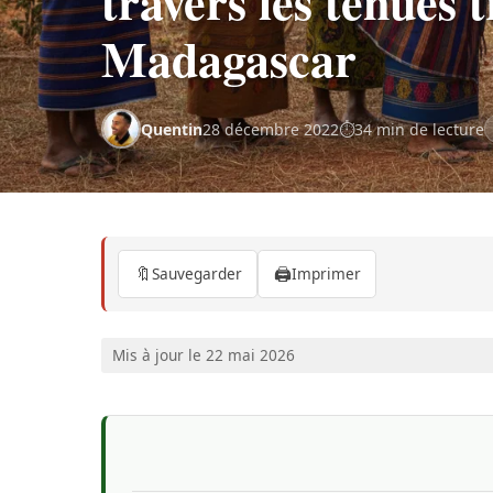
travers les tenues t
Madagascar
Quentin
28 décembre 2022
34 min de lecture
🔖
🖨️
Sauvegarder
Imprimer
Mis à jour le 22 mai 2026