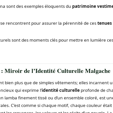
na sont des exemples éloquents du
patrimoine vestim
 se rencontrent pour assurer la pérennité de ces
tenues
turels sont des moments clés pour mettre en lumière ce
 : Miroir de l’Identité Culturelle Malgache
nt bien plus que de simples vêtements; elles incarnent 
ncieux qui exprime l’
identité culturelle
profonde de ch
un lamba finement tissé ou d’un ensemble coloré, est un
rales. C’est comme si chaque motif, chaque couleur était
nt les croyances, les valeurs et les récits d’un peuple. La