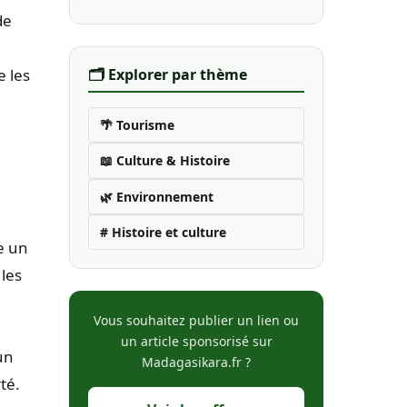
de
e les
🗂️ Explorer par thème
🌴 Tourisme
📖 Culture & Histoire
🌿 Environnement
# Histoire et culture
e un
 les
Vous souhaitez publier un lien ou
un article sponsorisé sur
un
Madagasikara.fr ?
té.