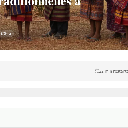
raditionnelles à
2 % lu
⏱️
22 min restant