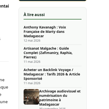
entaire
À lire aussi
Anthony Kavanagh : Voix
Française de Marty dans
Madagascar
s
12 mai 2026
Artisanat Malgache : Guide
Complet (Zafimaniry, Raphia,
Pierres)
11 mai 2026
Acheter un Backlink Voyage /
Madagascar : Tarifs 2026 & Article
Sponsorisé
une
11 mai 2026
aque
Archivage audiovisuel et
e
numérisation du
patrimoine à
 une
Madagascar
30 septembre 2025