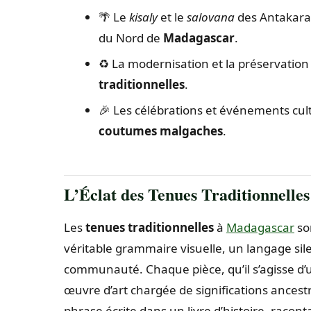
🌴 Le
kisaly
et le
salovana
des Antakara
du Nord de
Madagascar
.
♻️ La modernisation et la préservation
traditionnelles
.
🎉 Les célébrations et événements cul
coutumes malgaches
.
L’Éclat des Tenues Traditionnelles
Les
tenues traditionnelles
à
Madagascar
so
véritable grammaire visuelle, un langage sile
communauté. Chaque pièce, qu’il s’agisse d’
œuvre d’art chargée de significations ancest
phrase écrite dans un livre d’histoire, raconta