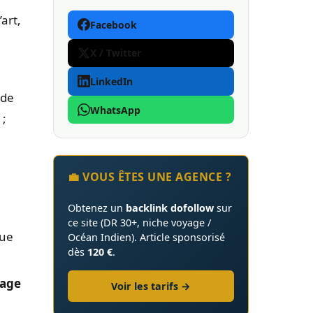
’art,
Facebook
X / Twitter
LinkedIn
 de
WhatsApp
 ;
💼 VOUS ÊTES UNE AGENCE ?
Obtenez un
backlink dofollow
sur
ce site (DR 30+, niche voyage /
que
Océan Indien). Article sponsorisé
dès
120 €
.
tage
Voir les tarifs →