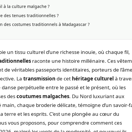
il à la culture malgache ?
e des tenues traditionnelles ?
ion des costumes traditionnels à Madagascar ?
ie un tissu culturel d’une richesse inouïe, où chaque fil,
aditionnelles
raconte une histoire millénaire. Ces vête
nt de véritables passeports identitaires, porteurs de l’âm
lective. La
transmission
de cet
héritage culturel
à trave
danse perpétuelle entre le passé et le présent, où les
ses des
coutumes malgaches
. Du Nord luxuriant aux
é main, chaque broderie délicate, témoigne d’un savoir-f
a terre et les esprits. C’est une plongée au cœur du
us vous proposons, pour comprendre comment ces
2026, malgré les vents de la modernité, et pourquoi ils