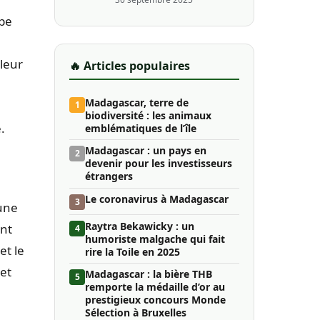
upe
leur
🔥 Articles populaires
Madagascar, terre de
1
biodiversité : les animaux
.
emblématiques de l’île
Madagascar : un pays en
2
devenir pour les investisseurs
étrangers
Le coronavirus à Madagascar
3
’une
Raytra Bekawicky : un
ont
4
humoriste malgache qui fait
et le
rire la Toile en 2025
 et
Madagascar : la bière THB
5
remporte la médaille d’or au
prestigieux concours Monde
Sélection à Bruxelles