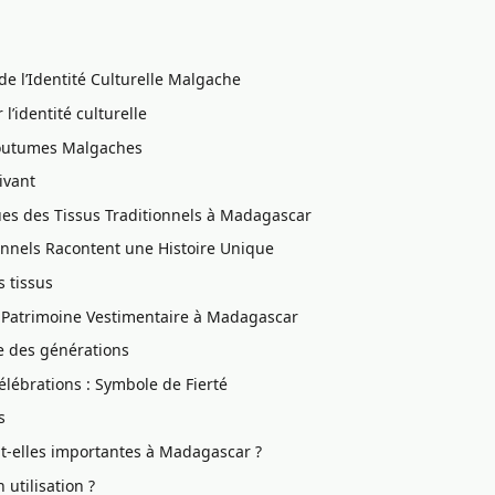
 de l’Identité Culturelle Malgache
 l’identité culturelle
s Coutumes Malgaches
ivant
es des Tissus Traditionnels à Madagascar
onnels Racontent une Histoire Unique
s tissus
u Patrimoine Vestimentaire à Madagascar
re des générations
lébrations : Symbole de Fierté
s
nt-elles importantes à Madagascar ?
 utilisation ?