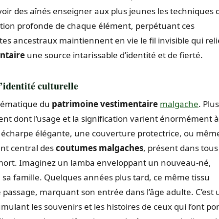
e voir des aînés enseigner aux plus jeunes les techniques 
ication profonde de chaque élément, perpétuant ces
s ancestraux maintiennent en vie le fil invisible qui reli
ntaire
une source intarissable d’identité et de fierté.
’identité culturelle
blématique du
patrimoine vestimentaire
malgache
. Plus
ent dont l’usage et la signification varient énormément à
ne écharpe élégante, une couverture protectrice, ou mêm
nt central des
coutumes malgaches
, présent dans tous
la mort. Imaginez un lamba enveloppant un nouveau-né,
à sa famille. Quelques années plus tard, ce même tissu
 de passage, marquant son entrée dans l’âge adulte. C’est 
ulant les souvenirs et les histoires de ceux qui l’ont por