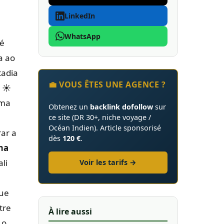
LinkedIn
WhatsApp
té
a ao
tadia
💼 VOUS ÊTES UNE AGENCE ?
:
☀️
Uma
Obtenez un
backlink dofollow
sur
ce site (DR 30+, niche voyage /
Océan Indien). Article sponsorisé
rar a
dès
120 €
.
ma
li
Voir les tarifs →
que
tre
À lire aussi
 o