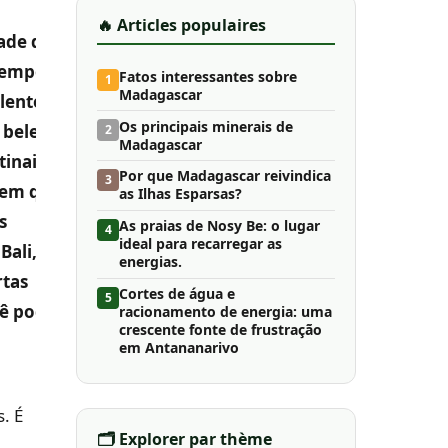
🔥 Articles populaires
ade de
tempo.
Fatos interessantes sobre
1
Madagascar
elente
Os principais minerais de
 beleza
2
Madagascar
inais,
Por que Madagascar reivindica
3
a em que
as Ilhas Esparsas?
s
As praias de Nosy Be: o lugar
4
ideal para recarregar as
Bali,
energias.
rtas
Cortes de água e
5
cê pode
racionamento de energia: uma
crescente fonte de frustração
em Antananarivo
. É
🗂️ Explorer par thème