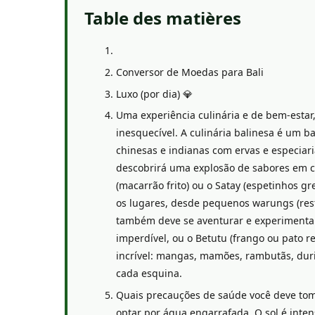
Table des matières
Conversor de Moedas para Bali
Luxo (por dia) 💎
Uma experiência culinária e de bem-esta
inesquecível. A culinária balinesa é um b
chinesas e indianas com ervas e especiar
descobrirá uma explosão de sabores em ca
(macarrão frito) ou o Satay (espetinhos 
os lugares, desde pequenos warungs (rest
também deve se aventurar e experimentar 
imperdível, ou o Betutu (frango ou pato r
incrível: mangas, mamões, rambutãs, duri
cada esquina.
Quais precauções de saúde você deve tom
optar por água engarrafada. O sol é inten