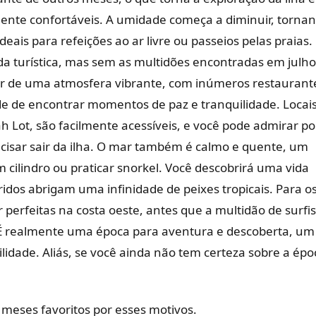
rmente confortáveis. A umidade começa a diminuir, torna
deais para refeições ao ar livre ou passeios pelas praias.
a turística, mas sem as multidões encontradas em julho
tar de uma atmosfera vibrante, com inúmeros restaurant
ade de encontrar momentos de paz e tranquilidade. Locai
h Lot, são facilmente acessíveis, e você pode admirar po
cisar sair da ilha. O mar também é calmo e quente, um
 cilindro ou praticar snorkel. Você descobrirá uma vida
ridos abrigam uma infinidade de peixes tropicais. Para o
perfeitas na costa oeste, antes que a multidão de surfis
 É realmente uma época para aventura e descoberta, um
ilidade. Aliás, se você ainda não tem certeza sobre a épo
eses favoritos por esses motivos.