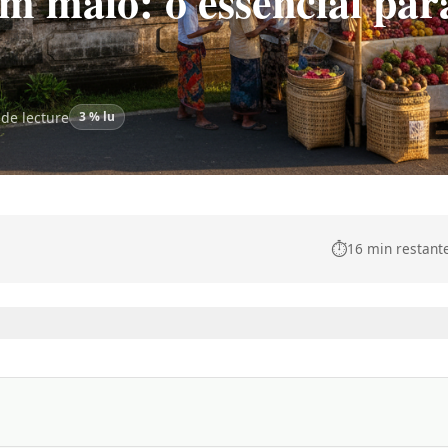
m maio: o essencial par
de lecture
3 % lu
⏱️
16 min restant