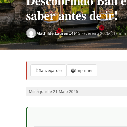
Descobrindo Bali e
saber antes de ir!
Mathilde.Laurent.49
15 Fevereiro 2026
18 min 
🔖
🖨️
Sauvegarder
Imprimer
Mis à jour le 21 Maio 2026