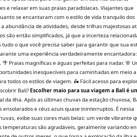
s e relaxar em suas praias paradisíacas. Viajantes que
uanto se encantaram com o estilo de vida tranquilo dos
 a abundância de atividades, desde trilhas majestosas a
os são então simplificados, já que a incerteza relacionad
tudo o que você precisa saber para garantir que sua es
garante uma experiência verdadeiramente encantadora
s.
🌴 Praias magníficas e águas perfeitas para nadar.
🌸 
portunidades inesquecíveis para caminhadas em meio a
a todos os estilos de viagem.
🛵 Fácil acesso para explo
scobrir Bali?
Escolher maio para sua viagem a Bali é u
l da ilha. Após as últimas chuvas da estação chuvosa, Ba
s ensolarados e céus azuis quase ininterruptos. É nessa
huvas, exibe suas cores mais belas: um verde vibrante 
 As temperaturas são agradáveis, geralmente variando en
cante de outros meses, o que torna a exploração da ilha e