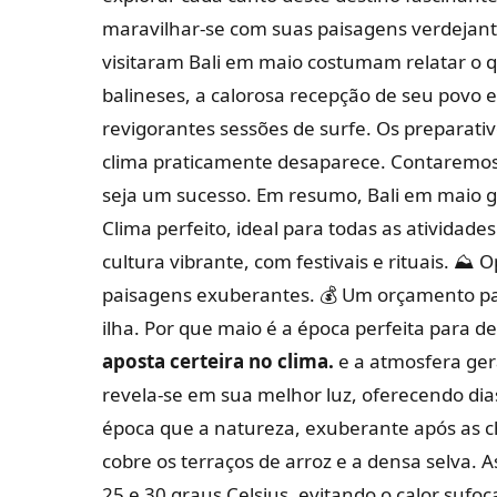
maravilhar-se com suas paisagens verdejante
visitaram Bali em maio costumam relatar o q
balineses, a calorosa recepção de seu povo e
revigorantes sessões de surfe. Os preparativ
clima praticamente desaparece. Contaremos 
seja um sucesso.
Em resumo, Bali em maio 
Clima perfeito, ideal para todas as atividade
cultura vibrante, com festivais e rituais.
⛰️ O
paisagens exuberantes.
💰 Um orçamento par
ilha. Por que maio é a época perfeita para de
aposta certeira no clima.
e a atmosfera gera
revela-se em sua melhor luz, oferecendo dia
época que a natureza, exuberante após as c
cobre os terraços de arroz e a densa selva.
25 e 30 graus Celsius, evitando o calor sufo