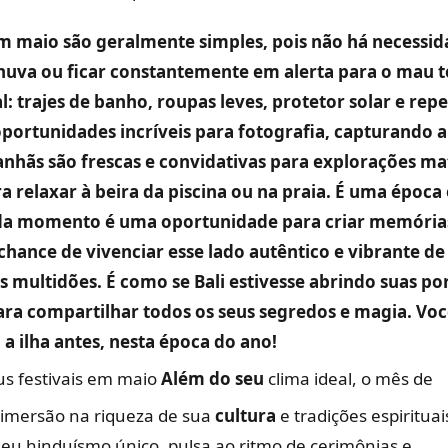
 maio são geralmente simples, pois não há necessid
chuva ou ficar constantemente em alerta para o mau 
: trajes de banho, roupas leves, protetor solar e rep
portunidades incríveis para fotografia, capturando a
anhãs são frescas e convidativas para explorações mat
a relaxar à beira da piscina ou na praia. É uma époc
cada momento é uma oportunidade para criar memória
ance de vivenciar esse lado autêntico e vibrante de 
 multidões. É como se Bali estivesse abrindo suas po
ara compartilhar todos os seus segredos e magia. Vo
 a ilha antes, nesta época do ano!
us festivais em maio
Além do seu
clima ideal, o mês de
imersão na riqueza de sua
cultura
e tradições espirituais
eu hinduísmo único, pulsa ao ritmo de cerimônias e