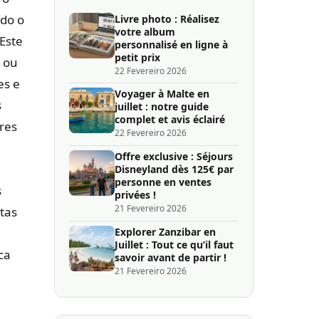
ndo o
Livre photo : Réalisez
votre album
 Este
personnalisé en ligne à
petit prix
 ou
22 Fevereiro 2026
es e
Voyager à Malte en
s
juillet : notre guide
complet et avis éclairé
res
22 Fevereiro 2026
Offre exclusive : Séjours
Disneyland dès 125€ par
personne en ventes
s
privées !
21 Fevereiro 2026
tas
Explorer Zanzibar en
Juillet : Tout ce qu’il faut
ca
savoir avant de partir !
21 Fevereiro 2026