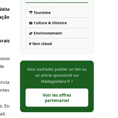
aisak),
🌴 Tourisme
ração
📖 Culture & Histoire
🌿 Environnement
rais,
# Non classé
possível
de
Vous souhaitez publier un lien ou
un article sponsorisé sur
Madagasikara.fr ?
ância,
antes
Voir les offres
partenariat
. Essas
li,