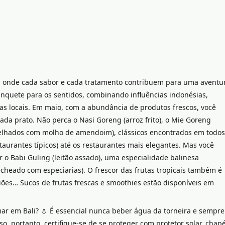
r, onde cada sabor e cada tratamento contribuem para uma aventu
anquete para os sentidos, combinando influências indonésias,
ias locais. Em maio, com a abundância de produtos frescos, você
da prato. Não perca o Nasi Goreng (arroz frito), o Mie Goreng
grelhados com molho de amendoim), clássicos encontrados em todos
aurantes típicos) até os restaurantes mais elegantes. Mas você
o Babi Guling (leitão assado), uma especialidade balinesa
echeado com especiarias). O frescor das frutas tropicais também é
ões… Sucos de frutas frescas e smoothies estão disponíveis em
ar em Bali? 💧 É essencial nunca beber água da torneira e sempre
so, portanto, certifique-se de se proteger com protetor solar, chap