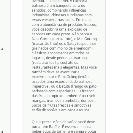
aventura inesquecível. A culinária
balinesa é um banquete para os
sentidos, combinando influências
indonésias, chinesas e indianas com
ervas e especiarias locais. Em maio,
com a abundância de produtos frescos,
você descobrirá uma explosão de
sabores em cada prato. Não perca o
Nasi Goreng (arroz frito), o Mie Goreng
(macarrão frito) ou o Satay (espetinhos
ra
grelhados com molho de amendoim),
clássicos encontrados em todos os
lugares, desde pequenos warungs
(restaurantes típicos) até os
restaurantes mais elegantes. Mas você
também deve se aventurar e
experimentar o Babi Guling (leitão
assado), uma especialidade balinesa
imperdível, ou o Betutu (frango ou pato
recheado com especiarias). O frescor
das frutas tropicais também é incrível:
mangas, mamões, rambutãs, duriões…
Sucos de frutas frescas e smoothies
estão disponíveis em cada esquina.
Quais precauções de saúde você deve
tomar em Bali? 💧 É essencial nunca
beber água da torneira e sempre optar
éu