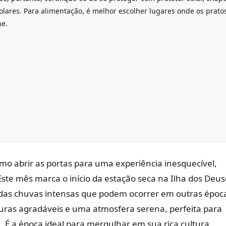
olares. Para alimentação, é melhor escolher lugares onde os prato
ne.
o abrir as portas para uma experiência inesquecível,
Este mês marca o início da estação seca na Ilha dos Deus
 das chuvas intensas que podem ocorrer em outras époc
ras agradáveis ​​e uma atmosfera serena, perfeita para
. É a época ideal para mergulhar em sua rica cultura,