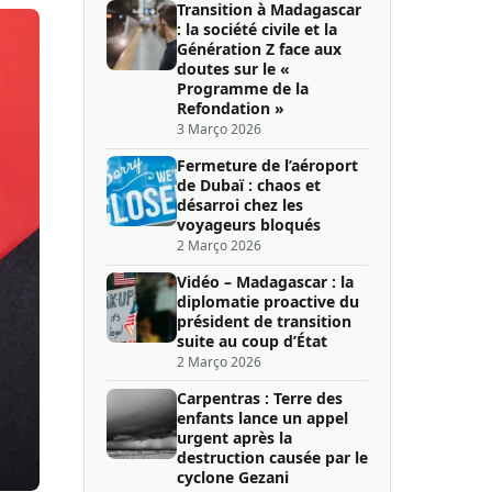
Transition à Madagascar
: la société civile et la
Génération Z face aux
doutes sur le «
Programme de la
Refondation »
3 Março 2026
Fermeture de l’aéroport
de Dubaï : chaos et
désarroi chez les
voyageurs bloqués
2 Março 2026
Vidéo – Madagascar : la
diplomatie proactive du
président de transition
suite au coup d’État
2 Março 2026
Carpentras : Terre des
enfants lance un appel
urgent après la
destruction causée par le
cyclone Gezani