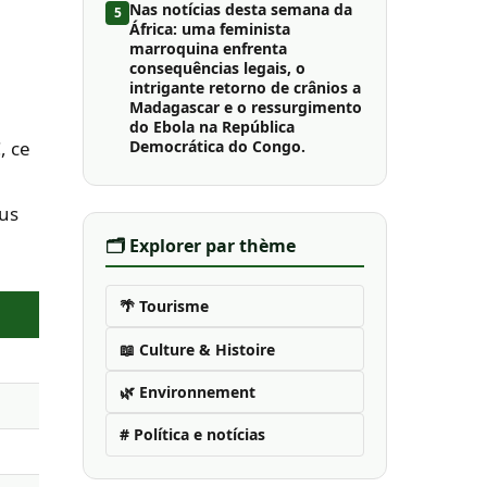
Nas notícias desta semana da
5
África: uma feminista
marroquina enfrenta
consequências legais, o
intrigante retorno de crânios a
Madagascar e o ressurgimento
do Ebola na República
Democrática do Congo.
, ce
lus
🗂️ Explorer par thème
🌴 Tourisme
📖 Culture & Histoire
🌿 Environnement
# Política e notícias