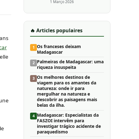
1 Março 2026
🔥 Articles populaires
dans
Os franceses deixam
car
1
Madagascar
elle
Palmeiras de Madagascar: uma
2
riqueza insuspeita
Os melhores destinos de
3
viagem para os amantes da
natureza: onde ir para
mergulhar na natureza e
descobrir as paisagens mais
’une
belas da ilha.
Madagascar: Especialistas da
4
FASZOI intervêm para
investigar trágico acidente de
de
paraquedismo