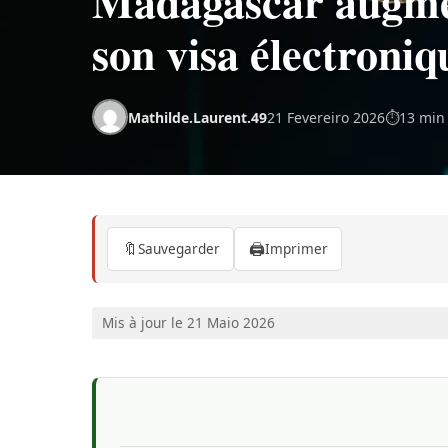
Madagascar augment
son visa électroniq
Mathilde.Laurent.49
21 Fevereiro 2026
13 min 
🔖
🖨️
Sauvegarder
Imprimer
Mis à jour le 21 Maio 2026