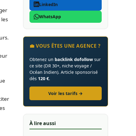
LinkedIn
ger
WhatsApp
 les
urs.
💼 VOUS ÊTES UNE AGENCE ?
n
leur
Obtenez un
backlink dofollow
sur
ce site (DR 30+, niche voyage /
Océan Indien). Article sponsorisé
dès
120 €
.
que
Voir les tarifs →
iter
des
À lire aussi