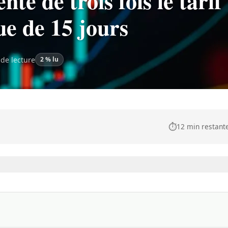
e de trois fois le tarif
ue de 15 jours
de lecture
2 % lu
⏱️
12 min restant