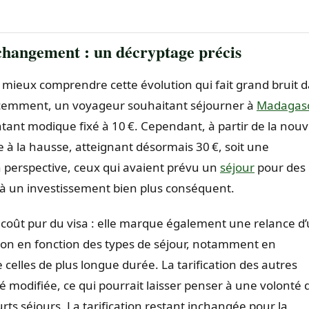
e changement : un décryptage précis
our mieux comprendre cette évolution qui fait grand bruit 
écemment, un voyageur souhaitant séjourner à
Madagas
ntant modique fixé à 10 €. Cependant, à partir de la nouv
ue à la hausse, atteignant désormais 30 €, soit une
 perspective, ceux qui avaient prévu un
séjour
pour des
e à un investissement bien plus conséquent.
coût pur du visa : elle marque également une relance d
ation en fonction des types de séjour, notamment en
e celles de plus longue durée. La tarification des autres
é modifiée, ce qui pourrait laisser penser à une volonté 
urts séjours. La tarification restant inchangée pour la