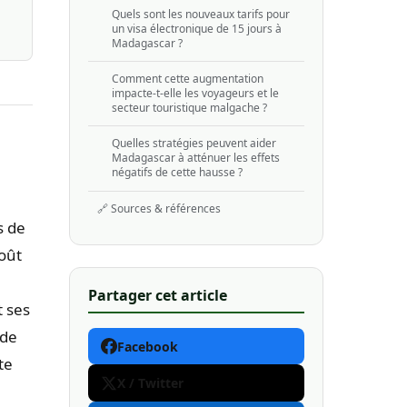
Quels sont les nouveaux tarifs pour
un visa électronique de 15 jours à
Madagascar ?
Comment cette augmentation
impacte-t-elle les voyageurs et le
secteur touristique malgache ?
Quelles stratégies peuvent aider
Madagascar à atténuer les effets
négatifs de cette hausse ?
🔗 Sources & références
s de
oût
Partager cet article
 ses
 de
Facebook
te
X / Twitter