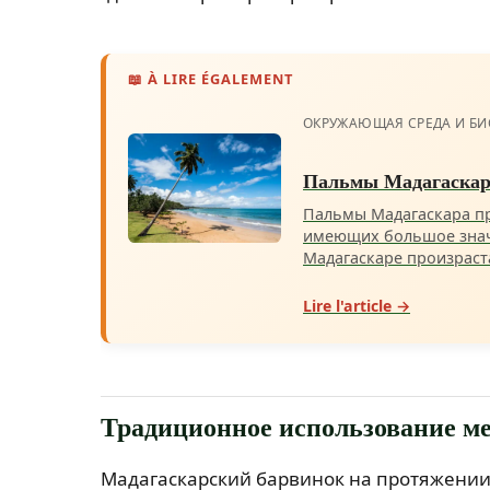
📖 À LIRE ÉGALEMENT
ОКРУЖАЮЩАЯ СРЕДА И БИ
Пальмы Мадагаскара
Пальмы Мадагаскара пр
имеющих большое значе
Мадагаскаре произраст
Lire l'article →
Традиционное использование м
Мадагаскарский барвинок на протяжении