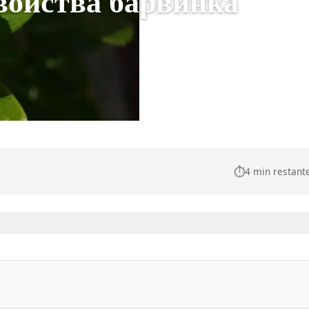
войства барвинка
⏱️
4 min restant