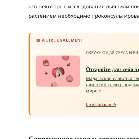
что некоторые исследования выявили по
растением необходимо проконсультирова
📖 À LIRE ÉGALEMENT
ОКРУЖАЮЩАЯ СРЕДА И БИ
Откройте для себя 
Мадагаскар славится с
широкий спектр эндеми
мире и…
Lire l'article →
Современное использование ме