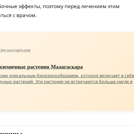
бочные эффекты, поэтому перед лечением этим
ться с врачом.
ОРАЗНООБРАЗИЕ
эндемичные растения Мадагаскара
воим уникальным биоразнообразием, которое включает в себ
чных растений. Эти растения не встречаются больше нигде в
дицины