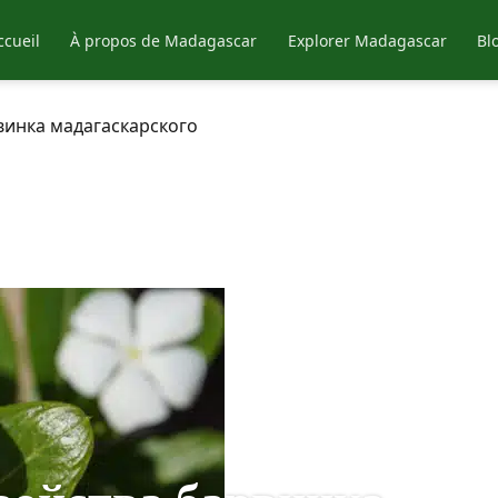
ccueil
À propos de Madagascar
Explorer Madagascar
Bl
винка мадагаскарского