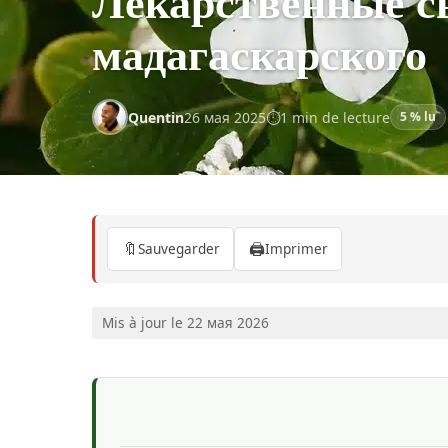
Лекарственные с
мадагаскарского
Quentin
26 мая 2025
1 min de lecture
5 % lu
🔖
🖨️
Sauvegarder
Imprimer
Mis à jour le 22 мая 2026