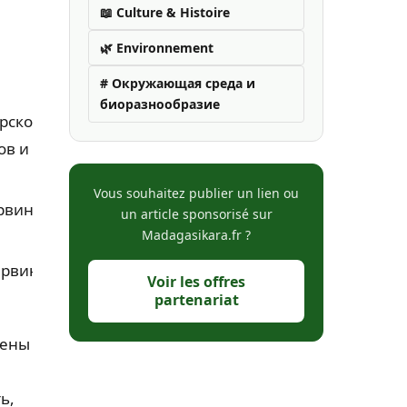
📖 Culture & Histoire
🌿 Environnement
# Окружающая среда и
биоразнообразие
рского
ов и
Vous souhaitez publier un lien ou
арвинка
un article sponsorisé sur
Madagasikara.fr ?
арвинка
Voir les offres
partenariat
чены
ь,