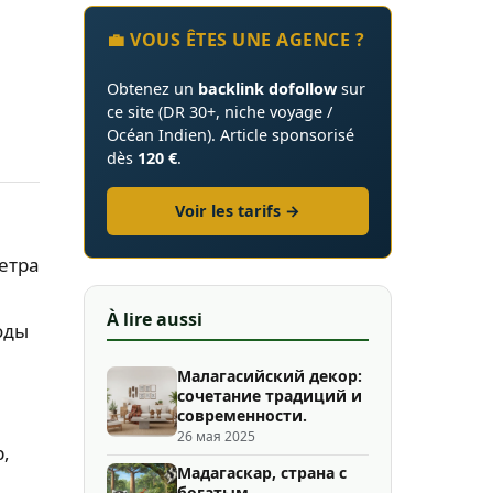
💼 VOUS ÊTES UNE AGENCE ?
Obtenez un
backlink dofollow
sur
ce site (DR 30+, niche voyage /
Océan Indien). Article sponsorisé
dès
120 €
.
Voir les tarifs →
етра
À lire aussi
оды
Малагасийский декор:
сочетание традиций и
современности.
26 мая 2025
,
Мадагаскар, страна с
богатым