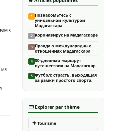
🔥 Articles populaires
Познакомьтесь с
1
уникальной культурой
Мадагаскара.
лем с
Коронавирус на Мадагаскаре
2
Правда о международных
3
отношениях Мадагаскара
30-дневный маршрут
4
путешествия на Мадагаскар
ных
Футбол: страсть, выходящая
5
за рамки простого спорта.
я
🗂️ Explorer par thème
🌴 Tourisme