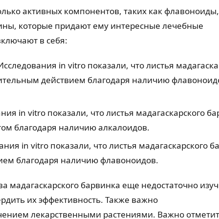
лько активных компонентов, таких как флавоноиды,
ины, которые придают ему интересные лечебные
включают в себя:
следования in vitro показали, что листья мадагаска
ительным действием благодаря наличию флавоноид
ия in vitro показали, что листья мадагаскарского б
ом благодаря наличию алкалоидов.
ия in vitro показали, что листья мадагаскарского б
ием благодаря наличию флавоноидов.
тва мадагаскарского барвинка еще недостаточно изу
рдить их эффективность. Также важно
ечением лекарственными растениями. Важно отметит