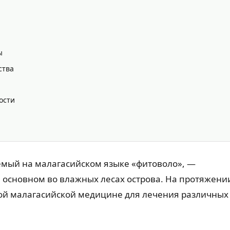
ы
ства
ости
емый на малагасийском языке «фитоволо», —
 основном во влажных лесах острова. На протяжени
ной малагасийской медицине для лечения различных