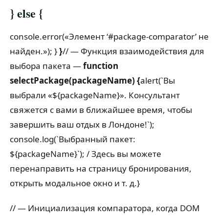
} else {
console.error(«Элемент ‘#package-comparator’ не
найден.»);
}
}
// — Функция взаимодействия для
выбора пакета —
function
selectPackage(packageName) {
alert(`Вы
выбрали «${packageName}». Консультант
свяжется с вами в ближайшее время, чтобы
завершить ваш отдых в Лондоне!`);
console.log(`Выбранный пакет:
${packageName}`);
/ Здесь вы можете
перенаправить на страницу бронирования,
открыть модальное окно и т. д.
}
// — Инициализация компаратора, когда DOM