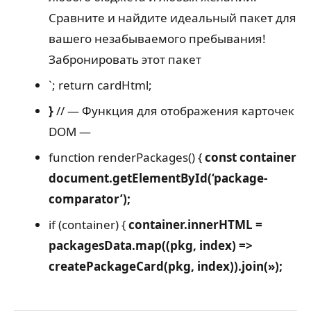
Сравните и найдите идеальный пакет для
вашего незабываемого пребывания!
Забронировать этот пакет
`;
return cardHtml;
}
// — Функция для отображения карточек в
DOM —
function renderPackages() {
const container =
document.getElementById(‘package-
comparator’);
if (container) {
container.innerHTML =
packagesData.map((pkg, index) =>
createPackageCard(pkg, index)).join(»);