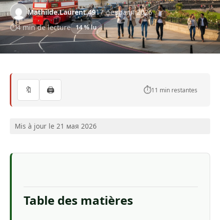
Mathilde.Laurent.49
17 февраля 2026
4 min de lecture
14 % lu
🔖
🖨️
⏱️
11 min restantes
Mis à jour le 21 мая 2026
Table des matières