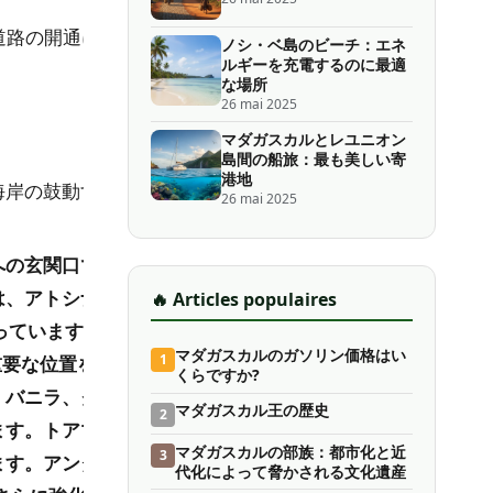
道路の開通に
ノシ・ベ島のビーチ：エネ
ルギーを充電するのに最適
な場所
26 mai 2025
マダガスカルとレユニオン
島間の船旅：最も美しい寄
港地
海岸の鼓動す
26 mai 2025
への玄関口で
は、アトシナ
🔥 Articles populaires
っています。
マダガスカルのガソリン価格はい
1
重要な位置を
くらですか?
、バニラ、ク
マダガスカル王の歴史
2
ます。トアマ
マダガスカルの部族：都市化と近
3
ます。アンタ
代化によって脅かされる文化遺産