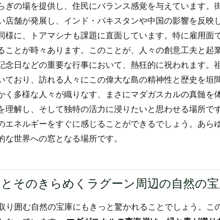
らぎの場を提供し、住民にバランス感覚を与えています。
い店舗が発展し、インド・パキスタンや中国の影響を反映
同様に、トアマシナも課題に直面しています。特に雇用面
ることが時々あります。このことが、人々の創意工夫と起
記念日などの重要な行事において、熱狂的に祝われます。
いており、訪れる人々にこの偉大な島の精神性と歴史を垣
かく多様な人々が織りなす、まさにマダガスカルの真髄を
を理解し、そして独特の活力に浸りたいと思わせる場所で
のエネルギーをすぐに感じることができるでしょう。あら
的な世界への窓となる場所です。
とそのきらめくラグーン周辺の自然の宝
取り囲む自然の宝庫にもきっと驚かれることでしょう。こ