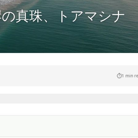
岸の真珠、トアマシナ
⏱️
1 min r