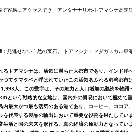
号線で容易にアクセスでき、アンタナナリボ-トアマシナ高速
湖：見逃せない自然の宝石。
トアマシナ：マダガスカル東
れるトアマシナは、活気に満ちた大都市であり、インド洋
かつてタマタベと呼ばれていたこの活気あふれる港湾都市
11,993人。この数字は、その魅力と人口増加の継続を物語
15kmという戦略的な立地は、国内外の貿易において極めて
島内最大かつ最も活気のある港であり、コーヒー、ココア
ルを代表する製品の輸出において重要な役割を果たしてい
常生活と国の未来を形作る、真の経済の原動力となってい