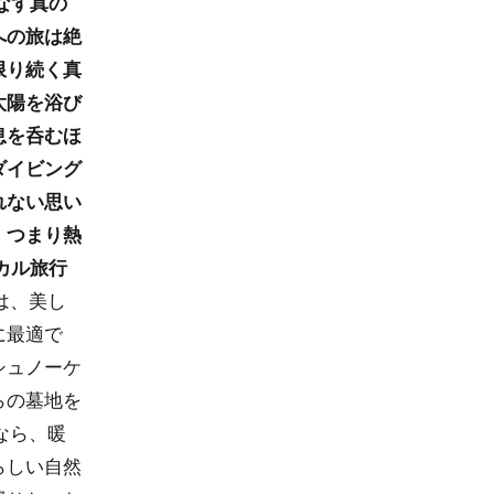
なす真の
への旅は絶
限り続く真
太陽を浴び
息を呑むほ
ダイビング
れない思い
、つまり熱
カル旅行
は、美し
に最適で
シュノーケ
らの墓地を
なら、暖
らしい自然