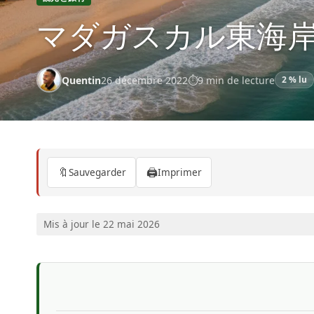
マダガスカル東海
Quentin
26 décembre 2022
9 min de lecture
2 % lu
🔖
🖨️
Sauvegarder
Imprimer
Mis à jour le 22 mai 2026