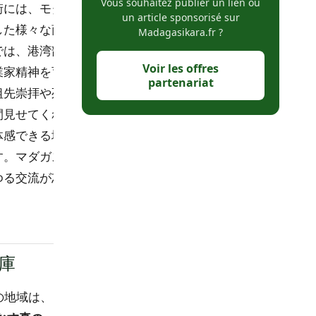
Vous souhaitez publier un lien ou
街には、モダ
un article sponsorisé sur
した様々な商
Madagasikara.fr ?
では、港湾部
Voir les offres
業家精神を育
partenariat
祖先崇拝や死
間見せてくれ
体感できる場
す。マダガス
ゆる交流が忘
庫
の地域は、