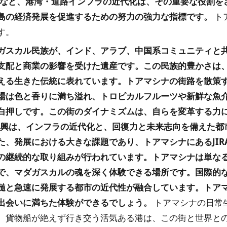
通など、港湾・道路インフラの近代化は、その重要な役割を
島の経済発展を促進するための努力の強力な指標です。
ト
す。
ガスカル民族が、インド、アラブ、中国系コミュニティと
支配と商業の影響を受けた遺産です。この民族的豊かさは
える生きた伝統に表れています。トアマシナの街路を散策
場は色と香りに満ち溢れ、トロピカルフルーツや新鮮な魚
白押しです。この街のダイナミズムは、自らを変革する力
復興は、インフラの近代化と、回復力と未来志向を備えた都
、発展における大きな課題であり、トアマシナにあるJIR
の継続的な取り組みが行われています。トアマシナは単な
で、マダガスカルの魂を深く体験できる場所です。国際的
髄と急速に発展する都市の近代性が融合しています。トア
出会いに満ちた体験ができるでしょう。
トアマシナの日常
、貨物船が絶えず行き交う活気ある港は、この街と世界と