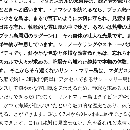
となっています。
マダガスカルの東海岸は、緑と青が織り
とときへと誘います。トアマシナを訪れるなら、プラム島
の小さな島は、まるで宝石のように大切に守られ、見渡す
日常を忘れ、牧歌的な雰囲気の中で泳ぎ、あるいは熱帯の
プラム島周辺のラグーンは、それ自体が壮大な光景です。
洋生物が生息しています。シュノーケリングやスキューバ
ビティです。鮮やかな色彩と多様な熱帯魚たちは、忘れら
スカルで人々が求める、喧騒から離れた純粋で本物の体験
す。
そこからそう遠くないサント・マリー島は、マダガス
ら船で約1～2時間で簡単にアクセスできるサントマリー島
クスして穏やかな雰囲気を味わえるため、静寂を求める人
いだりできるだけでなく、サントマリー島はダイビングや
、かつて海賊が住んでいたという魅力的な歴史もあり、彼
えることができます。運よく7月から9月の間に旅行できる
察できます。これは絶対に見逃せない、息を呑むほど素晴