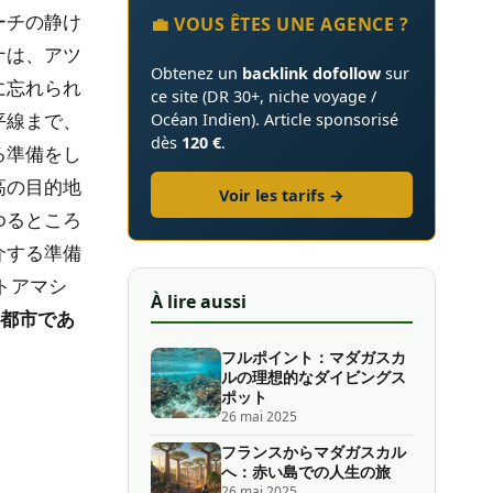
ーチの静け
💼 VOUS ÊTES UNE AGENCE ?
ナは、アツ
Obtenez un
backlink dofollow
sur
に忘れられ
ce site (DR 30+, niche voyage /
平線まで、
Océan Indien). Article sponsorisé
dès
120 €
.
る準備をし
高の目的地
Voir les tarifs →
ゆるところ
介する準備
トアマシ
À lire aussi
な都市であ
フルポイント：マダガスカ
ルの理想的なダイビングス
ポット
26 mai 2025
フランスからマダガスカル
へ：赤い島での人生の旅
26 mai 2025