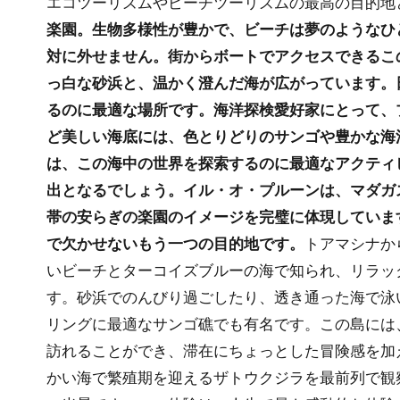
エコツーリズムやビーチツーリズムの最高の目的地
楽園。生物多様性が豊かで、ビーチは夢のようなひ
対に外せません。街からボートでアクセスできるこ
っ白な砂浜と、温かく澄んだ海が広がっています。
るのに最適な場所です。海洋探検愛好家にとって、
ど美しい海底には、色とりどりのサンゴや豊かな海
は、この海中の世界を探索するのに最適なアクティ
出となるでしょう。イル・オ・プルーンは、マダガ
帯の安らぎの楽園のイメージを完璧に体現していま
で欠かせないもう一つの目的地です。
トアマシナか
いビーチとターコイズブルーの海で知られ、リラッ
す。砂浜でのんびり過ごしたり、透き通った海で泳
リングに最適なサンゴ礁でも有名です。この島には
訪れることができ、滞在にちょっとした冒険感を加
かい海で繁殖期を迎えるザトウクジラを最前列で観