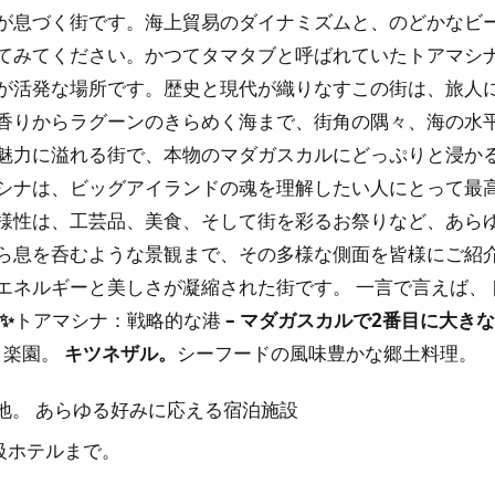
が息づく街です。海上貿易のダイナミズムと、のどかなビ
てみてください。かつてタマタブと呼ばれていたトアマシ
が活発な場所です。歴史と現代が織りなすこの街は、旅人
香りからラグーンのきらめく海まで、街角の隅々、海の水
魅力に溢れる街で、本物のマダガスカルにどっぷりと浸か
シナは、ビッグアイランドの魂を理解したい人にとって最
様性は、工芸品、美食、そして街を彩るお祭りなど、あら
ら息を呑むような景観まで、その多様な側面を皆様にご紹
エネルギーと美しさが凝縮された街です。
一言で言えば、
✨
トアマシナ：戦略的な港
– マダガスカルで2番目に大き
楽園。
キツネザル。
シーフードの風味豊かな郷土料理。
地。
あらゆる好みに応える宿泊施設
級ホテルまで。