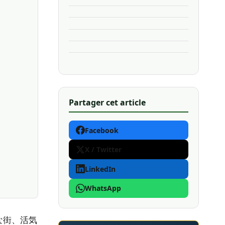
Partager cet article
Facebook
X / Twitter
LinkedIn
WhatsApp
な街、活気