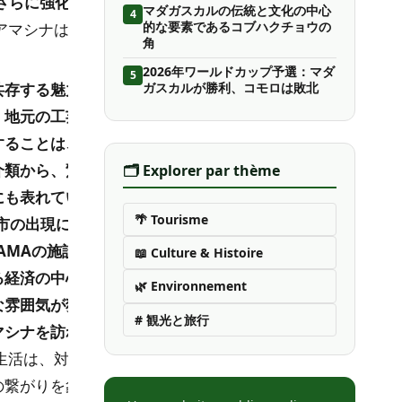
さらに強化し
マダガスカルの伝統と文化の中心
4
的な要素であるコブハクチョウの
アマシナは経
角
2026年ワールドカップ予選：マダ
5
共存する魅力
ガスカルが勝利、コモロは敗北
、地元の工芸
することは、
介類から、驚
🗂️ Explorer par thème
にも表れてい
🌴 Tourisme
市の出現につ
AMAの施設
📖 Culture & Histoire
る経済の中心
🌿 Environnement
な雰囲気が独
# 観光と旅行
マシナを訪れ
生活は、対照
の繋がりを象