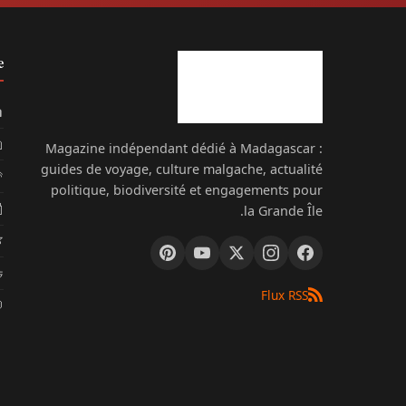
e
il
gascar
Magazine indépendant dédié à Madagascar :
guides de voyage, culture malgache, actualité
yager
politique, biodiversité et engagements pour
lité
la Grande Île.
scar
iat
Flux RSS
act