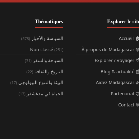
Thématiques
Explorer le sit
🏠 Accue
السياسة والأخبار
(578)
Non classé
📖 À propos de Mada
(251)
🌴 Explorer / Vo
السياحة والسفر
(31)
📰 Blog & actua
التاريخ والثقافة
(22)
🌿 Aidez Madaga
البيئة والتنوع البيولوجي
(17)
🤝 Partenar
الحياة في مدغشقر
(13)
💬 Cont