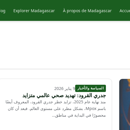
log
Explorer Madagascar
À propos de Madagascar
Accue
9 يناير 2026
السياسة والأخبار
جدري القرود: تهديد صحي عالمي متزايد
منذ نهاية عام 2025، تزايد خطر جدري القرود، المعروف أيضًا
باسم Mpox، بشكل مطرد على مستوى العالم. فبعد أن كان
محصورًا في البداية في مناطق…