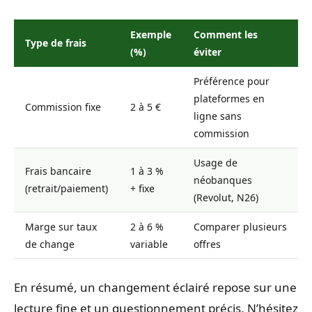
Exemple
Comment les
Type de frais
(%)
éviter
Préférence pour
plateformes en
Commission fixe
2 à 5 €
ligne sans
commission
Usage de
Frais bancaire
1 à 3 %
néobanques
(retrait/paiement)
+ fixe
(Revolut, N26)
Marge sur taux
2 à 6 %
Comparer plusieurs
de change
variable
offres
En résumé, un changement éclairé repose sur une
lecture fine et un questionnement précis. N’hésitez