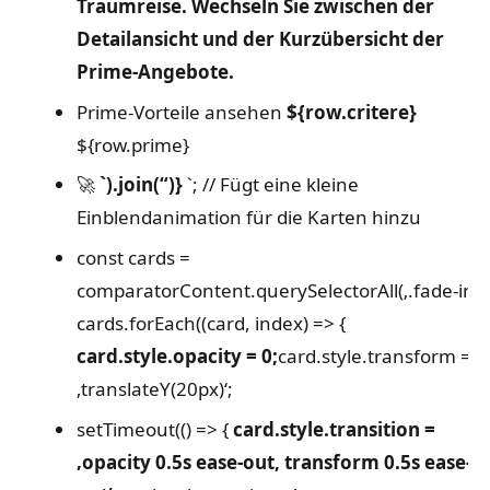
Traumreise. Wechseln Sie zwischen der
Detailansicht und der Kurzübersicht der
Prime-Angebote.
Prime-Vorteile ansehen
${row.critere}
${row.prime}
🚀
`).join(“)}
`;
// Fügt eine kleine
Einblendanimation für die Karten hinzu
const cards =
comparatorContent.querySelectorAll(‚.fade-in‘);
cards.forEach((card, index) => {
card.style.opacity = 0;
card.style.transform =
‚translateY(20px)‘;
setTimeout(() => {
card.style.transition =
‚opacity 0.5s ease-out, transform 0.5s ease-