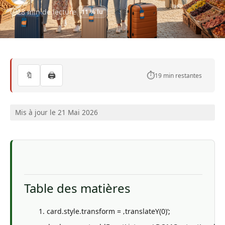
28 min de lecture
11 % lu
🔖
🖨️
⏱️
19 min restantes
Mis à jour le 21 Mai 2026
Table des matières
card.style.transform = ‚translateY(0)‘;