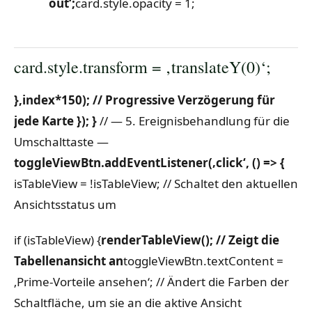
out‘;
card.style.opacity = 1;
card.style.transform = ‚translateY(0)‘;
},index*150); // Progressive Verzögerung für
jede Karte
});
}
// — 5. Ereignisbehandlung für die
Umschalttaste —
toggleViewBtn.addEventListener(‚click‘, () => {
isTableView = !isTableView; // Schaltet den aktuellen
Ansichtsstatus um
if (isTableView) {
renderTableView(); // Zeigt die
Tabellenansicht an
toggleViewBtn.textContent =
‚Prime-Vorteile ansehen‘;
// Ändert die Farben der
Schaltfläche, um sie an die aktive Ansicht