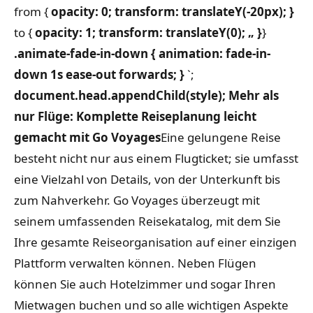
from {
opacity: 0;
transform: translateY(-20px);
}
to {
opacity: 1;
transform: translateY(0);
„ }
}
.animate-fade-in-down { animation: fade-in-
down 1s ease-out forwards;
}
`;
document.head.appendChild(style);
Mehr als
nur Flüge: Komplette Reiseplanung leicht
gemacht mit Go Voyages
Eine gelungene Reise
besteht nicht nur aus einem Flugticket; sie umfasst
eine Vielzahl von Details, von der Unterkunft bis
zum Nahverkehr. Go Voyages überzeugt mit
seinem umfassenden Reisekatalog, mit dem Sie
Ihre gesamte Reiseorganisation auf einer einzigen
Plattform verwalten können. Neben Flügen
können Sie auch Hotelzimmer und sogar Ihren
Mietwagen buchen und so alle wichtigen Aspekte