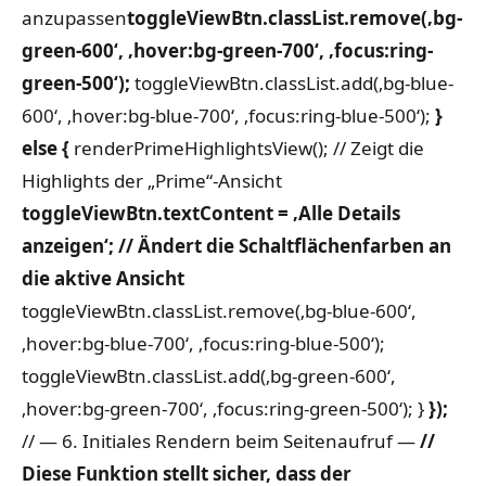
anzupassen
toggleViewBtn.classList.remove(‚bg-
green-600‘, ‚hover:bg-green-700‘, ‚focus:ring-
green-500‘);
toggleViewBtn.classList.add(‚bg-blue-
600‘, ‚hover:bg-blue-700‘, ‚focus:ring-blue-500‘);
}
else {
renderPrimeHighlightsView(); // Zeigt die
Highlights der „Prime“-Ansicht
toggleViewBtn.textContent = ‚Alle Details
anzeigen‘;
// Ändert die Schaltflächenfarben an
die aktive Ansicht
toggleViewBtn.classList.remove(‚bg-blue-600‘,
‚hover:bg-blue-700‘, ‚focus:ring-blue-500‘);
toggleViewBtn.classList.add(‚bg-green-600‘,
‚hover:bg-green-700‘, ‚focus:ring-green-500‘);
}
});
// — 6. Initiales Rendern beim Seitenaufruf —
//
Diese Funktion stellt sicher, dass der