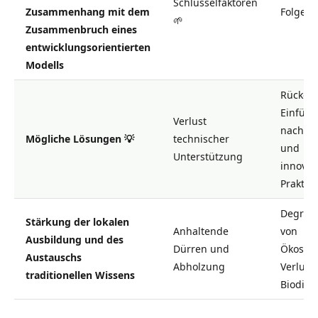
Schlüsselfaktoren
Zusammenhang mit dem
Folgen 
🌱
Zusammenbruch eines
entwicklungsorientierten
Modells
Rückga
Einfüh
Verlust
nachhal
Mögliche Lösungen 💡
technischer
und
Unterstützung
innovat
Praktik
Degrad
Stärkung der lokalen
Anhaltende
von
Ausbildung und des
Dürren und
Ökosys
Austauschs
Abholzung
Verlust
traditionellen Wissens
Biodiver