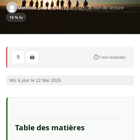
Mathilde.Laurent.49
22 Juli 2025
8 min de lecture
16 % lu
🔖
🖨️
⏱️
7 min restantes
Mis à jour le 22 Mai 2026
Table des matières