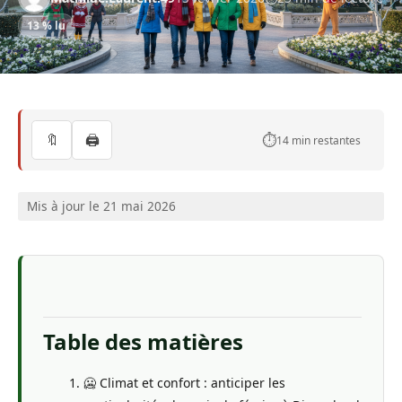
13 % lu
🔖
🖨️
⏱️
14 min restantes
Mis à jour le 21 mai 2026
Table des matières
🥶 Climat et confort : anticiper les