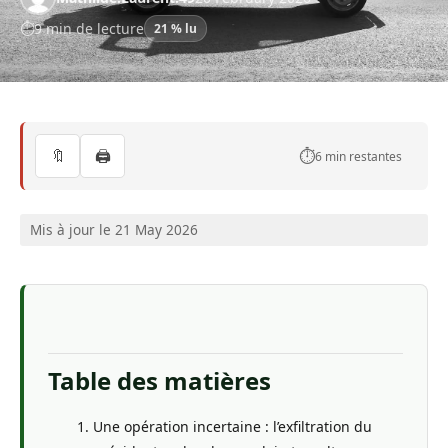
9 min de lecture
21 % lu
🔖
🖨️
⏱️
6 min restantes
Mis à jour le 21 May 2026
Table des matières
Une opération incertaine : l’exfiltration du