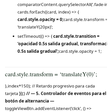
comparatorContent.querySelectorAll(‘.fade-in’);
cards.forEach((card, index) => {
card.style.opacity = 0;
card.style.transform =
‘translateY(20px)’;
setTimeout(() => {
card.style.transition =
‘opacidad 0.5s salida gradual, transformació
0.5s salida gradual’;
card.style.opacity = 1;
card.style.transform = ‘translateY(0)’;
},index*150); // Retardo progresivo para cada
tarjeta
});
}
// — 5. Controlador de eventos para el
botón de alternancia —
toggleViewBtn.addEventListener(‘click’, () =>