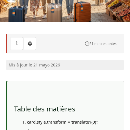
30 min de lecture
11 % lu
🔖
🖨️
⏱️
21 min restantes
Mis à jour le 21 mayo 2026
Table des matières
card.style.transform = ‘translateY(0)’;