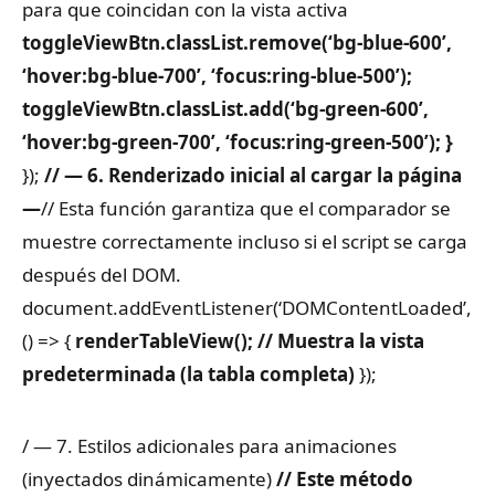
para que coincidan con la vista activa
toggleViewBtn.classList.remove(‘bg-blue-600’,
‘hover:bg-blue-700’, ‘focus:ring-blue-500’);
toggleViewBtn.classList.add(‘bg-green-600’,
‘hover:bg-green-700’, ‘focus:ring-green-500’);
}
});
// — 6. Renderizado inicial al cargar la página
—
// Esta función garantiza que el comparador se
muestre correctamente incluso si el script se carga
después del DOM.
document.addEventListener(‘DOMContentLoaded’,
() => {
renderTableView(); // Muestra la vista
predeterminada (la tabla completa)
});
/ — 7. Estilos adicionales para animaciones
(inyectados dinámicamente)
// Este método