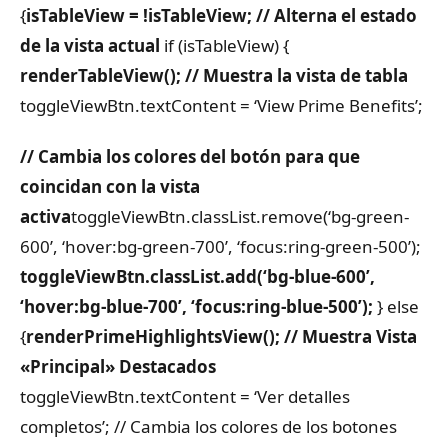
{
isTableView = !isTableView; // Alterna el estado
de la vista actual
if (isTableView) {
renderTableView(); // Muestra la vista de tabla
toggleViewBtn.textContent = ‘View Prime Benefits’;
// Cambia los colores del botón para que
coincidan con la vista
activa
toggleViewBtn.classList.remove(‘bg-green-
600’, ‘hover:bg-green-700’, ‘focus:ring-green-500’);
toggleViewBtn.classList.add(‘bg-blue-600’,
‘hover:bg-blue-700’, ‘focus:ring-blue-500’);
} else
{
renderPrimeHighlightsView(); // Muestra Vista
«Principal» Destacados
toggleViewBtn.textContent = ‘Ver detalles
completos’;
// Cambia los colores de los botones