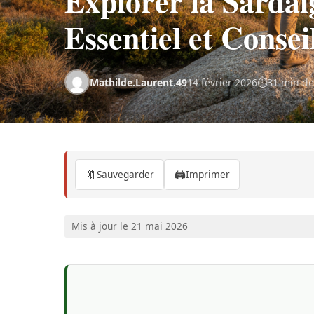
Explorer la Sarda
Essentiel et Consei
Mathilde.Laurent.49
14 février 2026
31 min de
🔖
🖨️
Sauvegarder
Imprimer
Mis à jour le 21 mai 2026