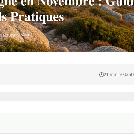
igne en Novembre : Guid
ls Pratiques
 lecture
2 % lu
⏱️
21 min restant