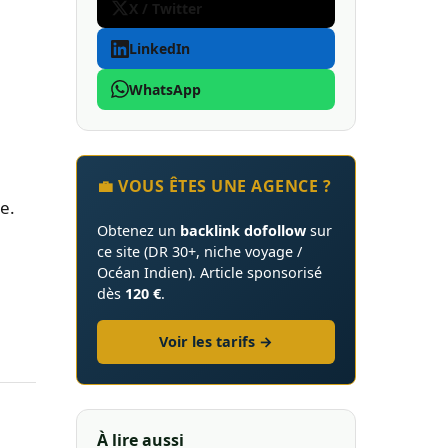
X / Twitter
LinkedIn
WhatsApp
💼 VOUS ÊTES UNE AGENCE ?
e.
Obtenez un
backlink dofollow
sur
ce site (DR 30+, niche voyage /
Océan Indien). Article sponsorisé
dès
120 €
.
Voir les tarifs →
À lire aussi