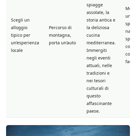
spiagge
Mete
assolate, la
uno
Scegli un
storia antica e
spett
alloggio
Percorso di
la deliziosa
natur
tipico per
montagna,
cucina
spiri
un’esperienza
porta un’auto
mediterranea.
cond
locale
Immergiti
con l
negli eventi
famig
attuali, nelle
tradizioni e
nei tesori
culturali di
questo
affascinante
paese.