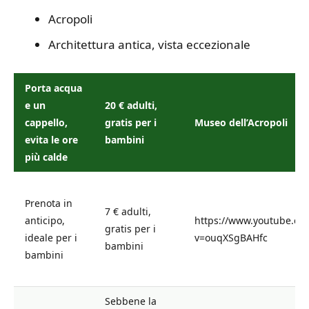
Acropoli
Architettura antica, vista eccezionale
Porta acqua
e un
20 € adulti,
cappello,
gratis per i
Museo dell’Acropoli
evita le ore
bambini
più calde
Prenota in
7 € adulti,
anticipo,
https://www.youtube.co
gratis per i
ideale per i
v=ouqXSgBAHfc
bambini
bambini
Sebbene la