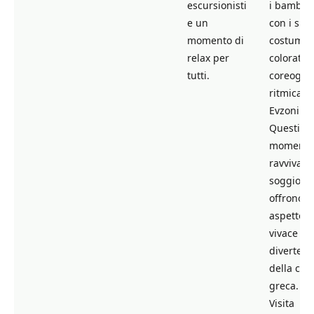
escursionisti
i bambini
e un
con i suoi
momento di
costumi
relax per
colorati e
tutti.
coreograf
ritmica d
Evzoni.
Questi
momenti
ravvivano 
soggiorn
offrono u
aspetto
vivace e
divertent
della cul
greca. 🏛️
Visita