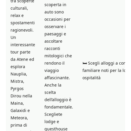
tra scoperte
scoperta in
culturali,
auto sono
relax e
occasioni per
spostamenti
osservare i
ragionevoli.
paesaggi e
Un
ascoltare
interessante
racconti
tour parte
mitologici che
da Atene ed
rendono il
🛏️ Scegli alloggi a cond
esplora
viaggio
familiare noti per la loro
Nauplia,
affascinante.
ospitalità
Mistra,
Anche la
Pyrgos
scelta
Dirou nella
dell’alloggio è
Maina,
fondamentale.
Galaxidi e
Scegliete
Meteora,
lodge e
prima di
guesthouse