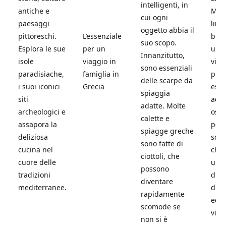
intelligenti, in
antiche e
Mar
cui ogni
paesaggi
limp
oggetto abbia il
pittoreschi.
L’essenziale
brul
suo scopo.
Esplora le sue
per un
un’a
Innanzitutto,
isole
viaggio in
vita
sono essenziali
paradisiache,
famiglia in
picc
delle scarpe da
i suoi iconici
Grecia
espl
spiaggia
siti
ado
adatte. Molte
archeologici e
osse
calette e
assapora la
pesc
spiagge greche
deliziosa
sott
sono fatte di
cucina nel
che
ciottoli, che
cuore delle
una
possono
tradizioni
dim
diventare
mediterranee.
dive
rapidamente
educ
scomode se
viag
non si è