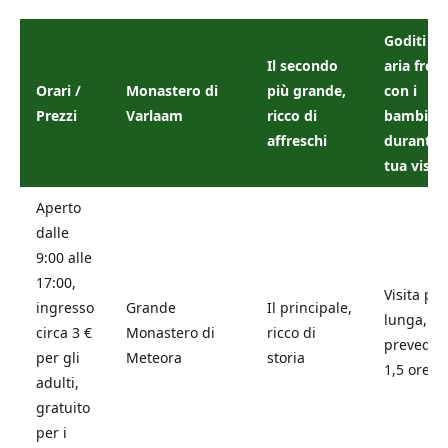
Goditi ta
Il secondo
aria fres
Orari /
Monastero di
più grande,
con i
Prezzi
Varlaam
ricco di
bambini
affreschi
durante l
tua visita
Aperto
dalle
9:00 alle
17:00,
Visita più
ingresso
Grande
Il principale,
lunga,
circa 3 €
Monastero di
ricco di
preveder
per gli
Meteora
storia
1,5 ore
adulti,
gratuito
per i