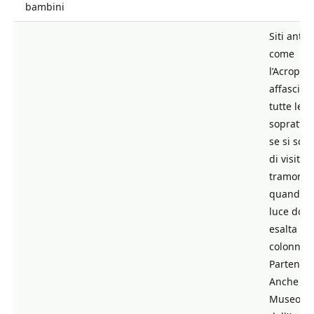
bambini
Siti antic
come
l’Acropoli
affascina
tutte le e
soprattut
se si sceg
di visitarl
tramonto
quando l
luce dora
esalta le
colonne d
Partenon
Anche il
Museo