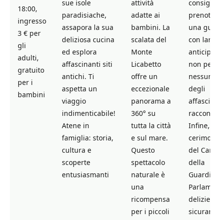
sue isole
attività
consiglia
18:00,
paradisiache,
adatte ai
prenotar
ingresso
assapora la sua
bambini. La
una guid
3 € per
deliziosa cucina
scalata del
con largo
gli
ed esplora
Monte
anticipo 
adulti,
affascinanti siti
Licabetto
non perd
gratuito
antichi. Ti
offre un
nessuno
per i
aspetta un
eccezionale
degli
bambini
viaggio
panorama a
affascina
indimenticabile!
360° su
racconti.
Atene in
tutta la città
Infine, la
famiglia: storia,
e sul mare.
cerimoni
cultura e
Questo
del Camb
scoperte
spettacolo
della
entusiasmanti
naturale è
Guardia a
una
Parlamen
ricompensa
delizierà
per i piccoli
sicurame