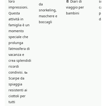
loro
📔 Diari di
sola
da
impressioni.
viaggio per
capp
snorkeling,
Questa
bambini
prot
maschere e
attività in
dal 
boccagli
famiglia è un
momento
speciale che
prolunga
l’atmosfera di
vacanza e
crea splendidi
ricordi
condivisi. 👟
Scarpe da
spiaggia
resistenti ai
ciottoli per
tutti