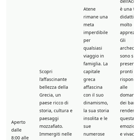
dell’Acrop
Atene
è una ta
rimane una
didattica
meta
molto
imperdibile
apprezza
per
Gli
qualsiasi
archeolog
viaggio in
sono spe
famiglia. La
presenti 
Scopri
capitale
pronti a
l’affascinante
greca
risponde
bellezza della
affascina
alle
Grecia, un
con il suo
domande
paese ricco di
dinamismo,
dei bambi
storia, cultura e
la sua storia
rendend
paesaggi
insolita e le
questa vi
Aperto
mozzafiato.
sue
emoziona
dalle
Immergiti nelle
numerose
e vivace. 
8:00 alle