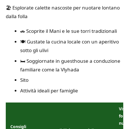
🏖️ Esplorate calette nascoste per nuotare lontano
dalla folla
🚗 Scoprite il Mani e le sue torri tradizionali
🍽️ Gustate la cucina locale con un aperitivo
sotto gli ulivi
🛏️ Soggiornate in guesthouse a conduzione
familiare come la Vlyhada
Sito
Attività ideali per famiglie
Visit
forte
nuot
Consigli