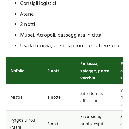
Consigli logistici
Atene
2 notti
Musei, Acropoli, passeggiata in città
Usa la funivia, prenota i tour con attenzione
Fortezza,
Port
Nafplio
2 notti
spiagge, porto
adat
vecchio
spia
Visit
Sito storico,
Mistra
1 notte
matt
affreschi
evit
Escursioni,
Sceg
Pyrgos Dirou
3 notti
nuoto, ospiti
allo
(Mani)