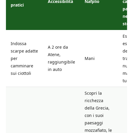
Accessibilità
Nafplio
calet
pratici
pass
nel c
stori
Escur
Indossa
espl
A 2 ore da
scarpe adatte
delle
Atene,
per
Mani
tradi
raggiungibile
camminare
nuota
in auto
sui ciottoli
mare
turc
Scopri la
ricchezza
della Grecia,
con i suoi
paesaggi
mozzafiato, le