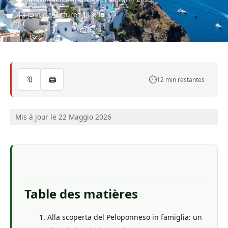
12 min de lecture
11 % lu
🔖
🖨️
⏱️
12 min restantes
Mis à jour le 22 Maggio 2026
Table des matières
Alla scoperta del Peloponneso in famiglia: un