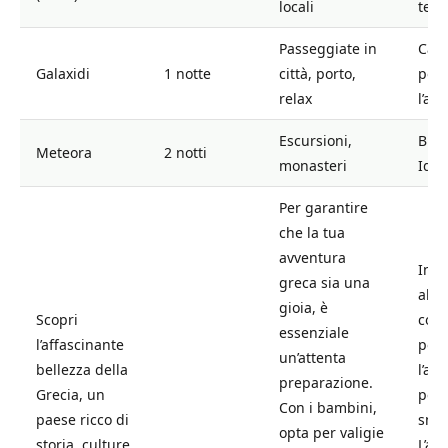
locali
terr
Passeggiate in
Camm
Galaxidi
1 notte
città, porto,
poss
relax
l’aut
Escursioni,
Buon
Meteora
2 notti
monasteri
Idra
Per garantire
che la tua
avventura
Inol
greca sia una
alt
gioia, è
Scopri
cons
essenziale
l’affascinante
port
un’attenta
bellezza della
l’at
preparazione.
Grecia, un
per 
Con i bambini,
paese ricco di
snor
opta per valigie
storia, culture
L’ac