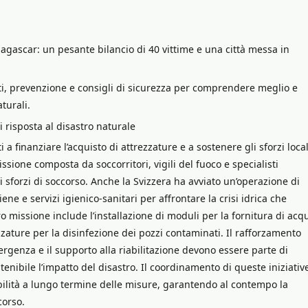
agascar: un pesante bilancio di 40 vittime e una città messa in
tti, prevenzione e consigli di sicurezza per comprendere meglio e
turali.
di risposta al disastro naturale
ti a finanziare l’acquisto di attrezzature e a sostenere gli sforzi local
ssione composta da soccorritori, vigili del fuoco e specialisti
i sforzi di soccorso. Anche la Svizzera ha avviato un’operazione di
ne e servizi igienico-sanitari per affrontare la crisi idrica che
o missione include l’installazione di moduli per la fornitura di acq
zature per la disinfezione dei pozzi contaminati. Il rafforzamento
mergenza e il supporto alla riabilitazione devono essere parte di
enibile l’impatto del disastro. Il coordinamento di queste iniziativ
bilità a lungo termine delle misure, garantendo al contempo la
corso.