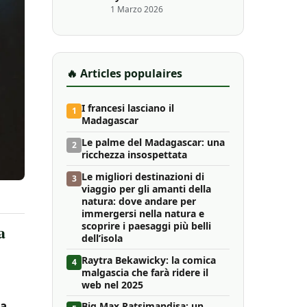
1 Marzo 2026
🔥 Articles populaires
I francesi lasciano il
1
Madagascar
Le palme del Madagascar: una
2
ricchezza insospettata
Le migliori destinazioni di
3
viaggio per gli amanti della
natura: dove andare per
immergersi nella natura e
scoprire i paesaggi più belli
a
dell’isola
Raytra Bekawicky: la comica
4
malgascia che farà ridere il
web nel 2025
La
Big Max Ratsimandisa: un