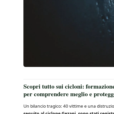
Scopri tutto sui cicloni: formazion
per comprendere meglio e protegger
Un bilancio tragico: 40 vittime e una distruz
seguito al ciclone Gezani, sono stati regi