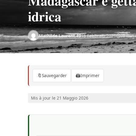
Madagascar e getta
idrica
Mathilde.Laurent.49
15 Febbraio 2026
10 min 
🔖
🖨️
Sauvegarder
Imprimer
Mis à jour le 21 Maggio 2026