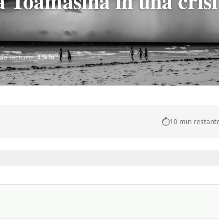
 Toamasina in una crisi
de lecture
3 % lu
⏱️
10 min restant