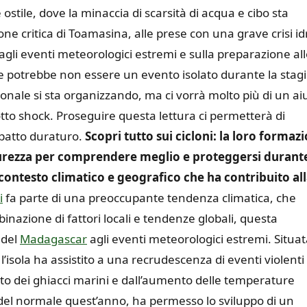
stile, dove la minaccia di scarsità di acqua e cibo sta
e critica di Toamasina, alle prese con una grave crisi idr
 agli eventi meteorologici estremi e sulla preparazione al
he potrebbe non essere un evento isolato durante la stag
ionale si sta organizzando, ma ci vorrà molto più di un ai
tto shock. Proseguire questa lettura ci permetterà di
impatto duraturo.
Scopri tutto sui cicloni: la loro formaz
 sicurezza per comprendere meglio e proteggersi durant
 contesto climatico e geografico che ha contribuito al
i
fa parte di una preoccupante tendenza climatica, che
inazione di fattori locali e tendenze globali, questa
 del
Madagascar
agli eventi meteorologici estremi. Situat
’isola ha assistito a una recrudescenza di eventi violenti
ento dei ghiacci marini e dall’aumento delle temperature
 del normale quest’anno, ha permesso lo sviluppo di un