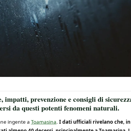
e, impatti, prevenzione e consigli di sicurezz
si da questi potenti fenomeni naturali.
ione ingente a
Toamasina
.
I dati ufficiali rivelano che, in
strati almeno 40 decessi, principalmente a Toamasina. 