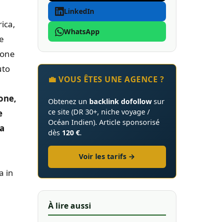
LinkedIn
ica,
WhatsApp
le
ione
uto
💼 VOUS ÊTES UNE AGENCE ?
ione,
Obtenez un
backlink dofollow
sur
ce site (DR 30+, niche voyage /
e
Océan Indien). Article sponsorisé
la
dès
120 €
.
Voir les tarifs →
a in
À lire aussi