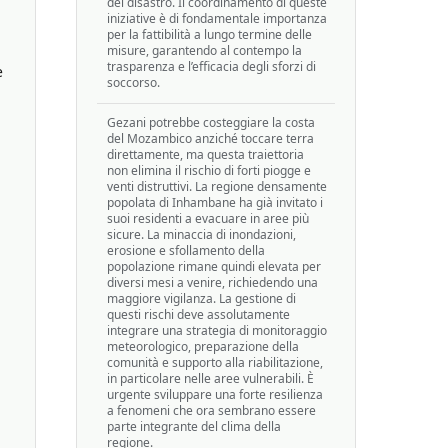
del disastro. Il coordinamento di queste
iniziative è di fondamentale importanza
per la fattibilità a lungo termine delle
misure, garantendo al contempo la
trasparenza e l’efficacia degli sforzi di
e
soccorso.
Gezani potrebbe costeggiare la costa
del Mozambico anziché toccare terra
direttamente, ma questa traiettoria
non elimina il rischio di forti piogge e
venti distruttivi. La regione densamente
popolata di Inhambane ha già invitato i
suoi residenti a evacuare in aree più
sicure. La minaccia di inondazioni,
erosione e sfollamento della
popolazione rimane quindi elevata per
diversi mesi a venire, richiedendo una
maggiore vigilanza. La gestione di
questi rischi deve assolutamente
integrare una strategia di monitoraggio
meteorologico, preparazione della
comunità e supporto alla riabilitazione,
in particolare nelle aree vulnerabili. È
urgente sviluppare una forte resilienza
a fenomeni che ora sembrano essere
parte integrante del clima della
regione.