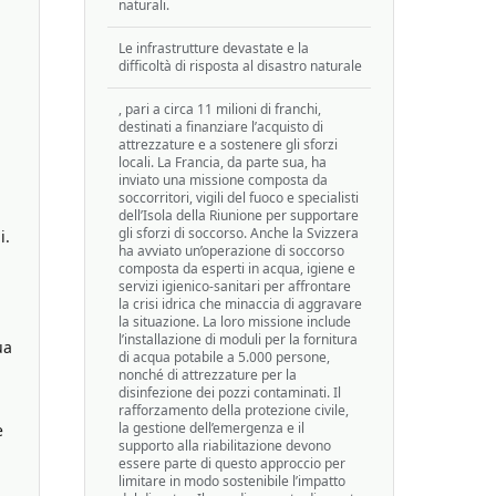
naturali.
Le infrastrutture devastate e la
difficoltà di risposta al disastro naturale
, pari a circa 11 milioni di franchi,
destinati a finanziare l’acquisto di
attrezzature e a sostenere gli sforzi
locali. La Francia, da parte sua, ha
inviato una missione composta da
soccorritori, vigili del fuoco e specialisti
dell’Isola della Riunione per supportare
gli sforzi di soccorso. Anche la Svizzera
i.
ha avviato un’operazione di soccorso
composta da esperti in acqua, igiene e
servizi igienico-sanitari per affrontare
la crisi idrica che minaccia di aggravare
la situazione. La loro missione include
l’installazione di moduli per la fornitura
ua
di acqua potabile a 5.000 persone,
nonché di attrezzature per la
disinfezione dei pozzi contaminati. Il
rafforzamento della protezione civile,
la gestione dell’emergenza e il
e
supporto alla riabilitazione devono
essere parte di questo approccio per
limitare in modo sostenibile l’impatto