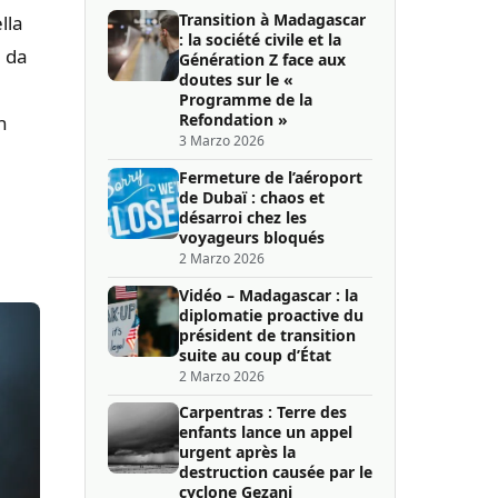
Transition à Madagascar
lla
: la société civile et la
e da
Génération Z face aux
doutes sur le «
Programme de la
Refondation »
n
3 Marzo 2026
Fermeture de l’aéroport
de Dubaï : chaos et
désarroi chez les
voyageurs bloqués
2 Marzo 2026
Vidéo – Madagascar : la
diplomatie proactive du
président de transition
suite au coup d’État
2 Marzo 2026
Carpentras : Terre des
enfants lance un appel
urgent après la
destruction causée par le
cyclone Gezani