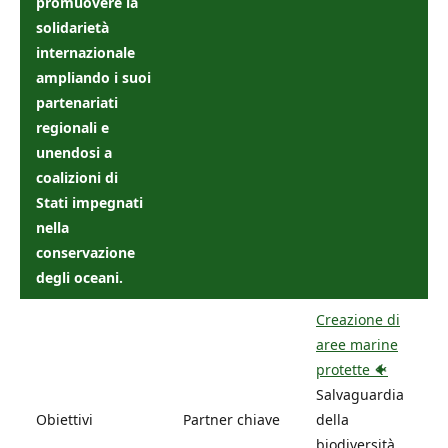
promuovere la
solidarietà
internazionale
ampliando i suoi
partenariati
regionali e
unendosi a
coalizioni di
Stati impegnati
nella
conservazione
degli oceani.
Creazione di
aree marine
protette 🐠
Salvaguardia
Obiettivi
Partner chiave
della
biodiversità,