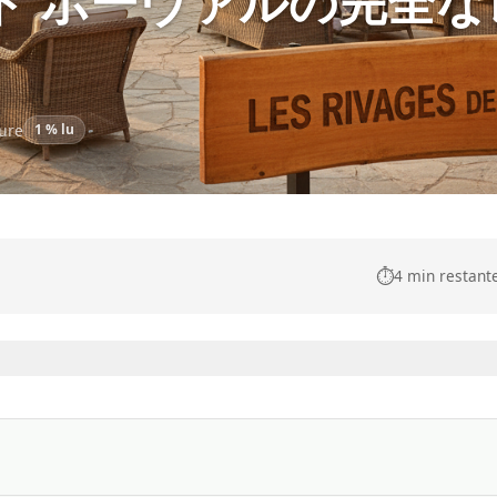
 ド ボーヴァルの完全な
ture
1 % lu
⏱️
4 min restant