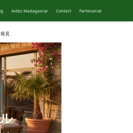
og
Aidez Madagascar
Contact
Partenariat
と発見
ル