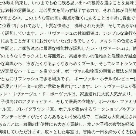
た休暇を約束し、いつまでも心に残る思い出への投資を選ぶことを意味
設は独特の雰囲気と、老若男女を問わず魅了する力で、それ自体が目的
気が高まる中、このような質の高い拠点が近くにあることは非常に貴重で
て位置づけられており、上質な快適さ、洗練された美学、そしてあらゆ
よく調和しています。レ・リヴァージュの付加価値は、シンプルな旅行
にあることがすぐにお分かりいただけるでしょう。 メキシコの色彩と
な空間と、ご家族連れに最適な機能性が調和したレ・リヴァージュは、
ブのようなリラックスした雰囲気と、高級ホテルの優雅さと洗練さが融
かな庭園から、泳ぎたくなるようなきらめくプール、そしてレストラン
素が完璧なハーモニーを奏でます。ボーヴァル動物園の興奮と魔法を間
ともにリフレッシュできる場所です。 ボーヴァル・ホテルのレビュー
満足度とリピーターの強い意欲を裏付けています。レ・リヴァージュが
ル レ・リヴァージュ・ド・ボーヴァルは、家族連れに大変人気があり、
、子供向けのアクティビティ、そして最高の立地が、ボーバル・ファミ
🏊‍♀️、プレイグラウンド🤸‍♂️、ホテルが提供するワークショップやアク
るアクティビティがたくさんあるという安心感で、ご両親も大変満足さ
あることは、移動の利便性にも大きく貢献し、幼いお子様の疲労を軽減
満喫していただけます。広々とした客室は、冒険の一日を締めくくる快