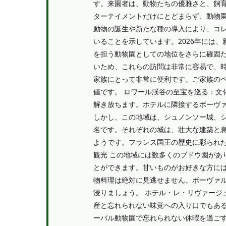
す。来園者は、動物たちの優雅さと、飼
ターテイメントだけにとどまらず、動物
動物の誕生や新たな種の導入により、コ
いることを示しています。2026年には
を担う動物園としての地位をさらに確固た
いため、これらの訪問は非常に容易で、
家族にとって非常に便利です。ご家族の
値です。 ロワール渓谷の至宝を巡る：文
解き放ちます。ホテルに隣接するボーヴ
しかし、この地域は、シュノンソー城、
名です。それぞれの城は、壮大な建築と
ようです。フランス国王の歴史に彩られた
観光 この地域には数多くのブドウ園があ
とができます。甘いものがお好きな方には
物料理は絶対に見逃せません。ボーヴァ
浸りましょう。 ホテル・レ・リヴァージ
産と忘れられない味覚への入り口でもある
ーバル動物園で忘れられない休暇を過ごす