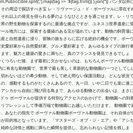
m.PublicCible.split(‘,’).map(tag => `${tag.trim()}`).join(”)} パンダ以外
その周辺で探訪すべき宝 レ・リヴァージュ・ド・ボーヴァルに滞在す
、それ以上の発見を得られる夢のようなひとときを過ごせます。レ・リ
世界の野生動物を探索するのに最適な拠点ですが、ユネスコ世界遺産に
ワール地方には、探索する価値のある宝が溢れています。動物の飼育場
遺産と自然遺産に浸り、冒険の旅をさらに広げる絶好の機会です。ボー
歴史愛好家から自然愛好家、グルメ愛好家まで、あらゆるタイプの旅行
ります。魅力と建築の驚きに満ちた、真のフランスを発見できるでしょ
でくつろいだ後、まず最初に欠かせないのは、もちろんボーヴァル動物
的に有名な動物園で、世界で最も美しく革新的な動物園の一つとしてし
え切れないほどの希少動物、そして絶え間ない保護活動は、どんな状況
もの、感動するものがたくさんあるので、丸一日、いや二日でも楽に過
、アシカから自由に飛び回る鳥まで、あらゆる動物との出会いは、まさ
ュ ドゥ ボーヴァルが提供する特別なアクセスのおかげで、動物園への到
リフレッシュして準備万端で動物園にお越しいただけます。 動物園で
、あなたの指先で ボーヴァル動物園ボーヴァル動物園は、それ自体が
体が目的地となっています。「マスターズ・オブ・ジ・エア」や「アシ
、純粋な詩情と感動に満ちた瞬間を提供し、忘れられない記憶を残しま