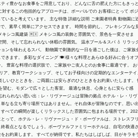
エティ豊かなお食事をご用意しており、どんなに舌の肥えた方にもきっ
に対するこの包括的なアプローチは、ボーバルでの お客様にとって ポ
ていると考えています。 主な特徴 詳細な説明 ご来園者特典 動物園に
 なので、素早く簡単にアクセスできます。 時間を節約し、フレキシブルな
キシコ風建築 🇲🇽 メキシコ風の装飾と雰囲気で、景色を一変させま
間、そして忘れられない休暇の雰囲気。 温水プール＆スパ 💧 リラッ
ョンを味わえるスパ。 動物園で刺激的な一日を過ごした後は、ご家族
きます。 多彩なダイニング 🍽️ 様々な料理とあらゆる好みに合うオ
。 豊富な料理の選択肢で、ご家族やご友人とのお食事に最適です。 お
イエリア、教育ワークショップ、そしてお子様向けの定期的なエンターテイ
楽しいひとときを、ご両親には安らぎのひとときをお約束いたします。 
色を望む、モダンで広々とした客室。 最適な休息、心身ともに安らぐ感
忘れられない思い出：レ・リヴァージュは冒険の拠点 ホテル・レ・リヴ
、単なる立ち寄り場所ではありません。それ自体が冒険なのです。思い
すべての瞬間が楽しくリラックスした雰囲気に包まれる場所です。202
にとって、ホテル・レ・リヴァージュ・ド・ボーヴァルは、ストレスフ
と終着点となるでしょう。ボーヴァルファミリーホテルは、自宅の快適
をお約束します。 すべてが納得です。私たちはしばしば、目がキラキ