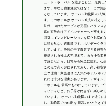
ュ・ド・ボーバル を選ぶことは、充実し
ます。単なる宿泊施設ではなく、この施
となっています。 ボーバル動物園 の人
す。このホテルは ボーバル観光の柱とし
世代に向けたサービスが完璧にバランス
真の家族向けアドベンチャーへと変える力
囲気にインスピレーションを得た魅惑的
に類を見ない選択肢です。ホリデークラ
しています。静寂の中で散策できる緑豊
提供される極上の料理まで、あらゆる要
で感じながら、日常から完全に離れ、心身
この点で高く評価されており、高い顧客
立つ理由：家族連れに人気のホテル ホテ
れには十分な理由があります。デザイン
ーホテルを 最高のものにしています。プール
ィビティなど、お子様が飽きずに楽しめ
ています。 ボーバル動物園のすぐ近くに
し、動物園での休暇を 最高のひとときで