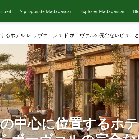
ccueil
À propos de Madagascar
Explorer Madagascar
Bl
するホテル レ リヴァージュ ド ボーヴァルの完全なレビュー
園の中心に位置するホテ