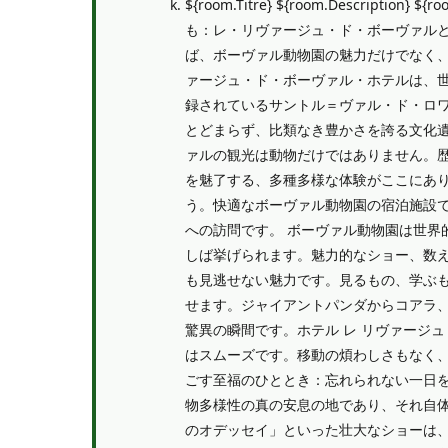
${room.Titre} ${room.Description} ${roo
も：レ・リヴァージュ・ド・ボーヴァルと
ば、ボーヴァル動物園の魅力だけでなく
ァージュ・ド・ボーヴァル・ホテルは、
録されているサントル＝ヴァル・ド・ロ
とどまらず、比類なき豊かさを誇る文化
ァルの観光は動物だけではありません。
を魅了する、多種多様な体験がここにあ
う。快適なボーヴァル動物園の宿泊施設
への訪問です。 ボーヴァル動物園は世界
しば挙げられます。魅力的なショー、数
も見逃せない魅力です。見るもの、学ぶ
せます。ジャイアントパンダからコアラ
驚異の瞬間です。ホテル レ リヴァージ
はスムーズです。移動の煩わしさもなく、
ごす至福のひととき：忘れられない一日を
物多様性の真の安息の地であり、それ自
のオデッセイ」といった壮大なショーは