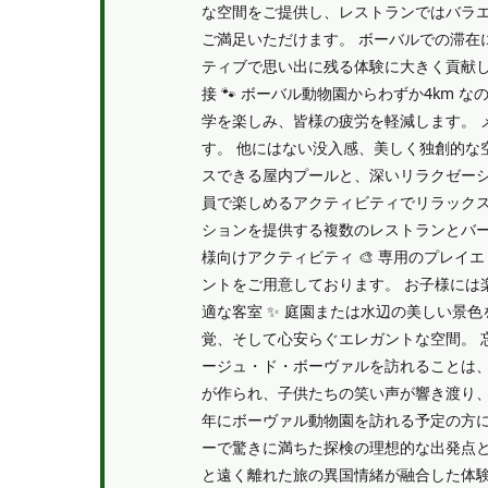
な空間をご提供し、レストランではバラ
ご満足いただけます。 ボーバルでの滞在
ティブで思い出に残る体験に大きく貢献し
接 🐾 ボーバル動物園からわずか4km
学を楽しみ、皆様の疲労を軽減します。 メ
す。 他にはない没入感、美しく独創的な空
スできる屋内プールと、深いリラクゼーシ
員で楽しめるアクティビティでリラックスで
ションを提供する複数のレストランとバー
様向けアクティビティ 🎨 専用のプレ
ントをご用意しております。 お子様には
適な客室 ✨ 庭園または水辺の美しい景
覚、そして心安らぐエレガントな空間。 
ージュ・ド・ボーヴァルを訪れることは
が作られ、子供たちの笑い声が響き渡り、
年にボーヴァル動物園を訪れる予定の方
ーで驚きに満ちた探検の理想的な出発点
と遠く離れた旅の異国情緒が融合した体験