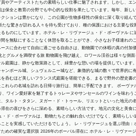
育員やアーティストたちの素晴らしい仕事に魅了されます。しかし、エ
園は保全と教育の分野でも中心的な役割を果たしています。毎年、新し
レクションは豊かになり、この公園が生物多様性の保全に深く取り組ん
、新たな驚きが訪れる人々を待ち受けており、種の保護における主要な役
るものにしています。ホテル・レ・リヴァージュ・ド・ボーヴァル に
時間を無駄にすることなく休憩を取ることができ、小さなお子様連れの
ペースに合わせて自由に過ごせる自由さは、動物園での休暇の真の付加
化とグルメを満喫する旅 動物園を飛び越え、ロワール渓谷は様々な側面
ァル庭園は、静かな散策路として、緑豊かな憩いの場を提供しています
シャンボール城、シュヴェルニー城など、象徴的な城の数々で世界的に
息を呑むほど美しいフランス式庭園を堪能できる、まるで野外の歴史書
これらの名城を訪れる日帰り旅行は、簡単に手配できます。 ボーヴァ
り、ワイン愛好家を魅了するトゥレーヌやサンセールのワインを味わう
、タルト・タタン、ヌガー・ド・トゥール、リエットといっ​​た地元の
ル滞在の喜びをさらに深める、素晴らしい方法です。地元の文化と美食
ュ・ド・ボーヴァルは、動物たちとの触れ合いだけでなく、素晴らしい
ことを実感していただけるでしょう。 レ・リヴァージュを選ぶ理由：
ための確実な選択肢 2026年のボーバル滞在に ホテル・レ・リヴァー