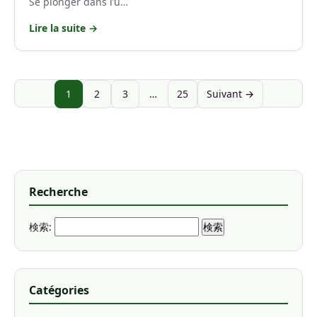
Se plonger dans l’u…
Lire la suite →
1
2
3
…
25
Suivant →
Recherche
検索:
Catégories