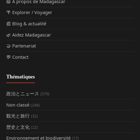
📖 À propos de Madagascar
🌴 Explorer / Voyager
📰 Blog & actualité
🌿 Aidez Madagascar
🤝 Partenariat
💬 Contact
Thématiques
政治とニュース
(579)
Non classé
(248)
観光と旅行
(32)
歴史と文化
(22)
Environnement et biodiversité
(17)