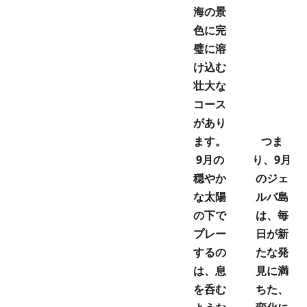
海の景
色に完
璧に溶
け込む
壮大な
コース
があり
ます。
つま
9月の
り、9月
穏やか
のジェ
な太陽
ルバ島
の下で
は、毎
プレー
日が新
するの
たな発
は、息
見に満
を呑む
ちた、