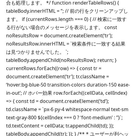
合も処理します。 */ function renderTableRows() {
tableBody.innerHTML = ”; // 前の行をクリーンアップし
ます。 if (currentRows.length === 0) { // 検索に一致す
る行がない場合のメッセージを表示します。 const
noResultsRow = document.createElement(‘tr’);
noResultsRow.innerHTML = `検索条件に一致する結果
は見つかりませんでした。 `;
tableBody.appendChild(noResultsRow); return; }
currentRows.forEach((row) => { const tr =
document.createElement(‘tr’); tr.className =
‘hover:bg-blue-50 transition-colors duration-150 ease-
in-out’; // ホバー効果 row.forEach((cellData, cellIndex)
=> { const td = document.createElement(‘td’);
td.className = `px-6 py-4 whitespace-normal text-sm
text-gray-800 ${cellIndex === 0 ? ‘font-medium’ : ”}`;
td.textContent = cellData; tr.appendChild(td); });
tableBody.appendChild(tr); }); } /** * ユーザーが列ヘッ