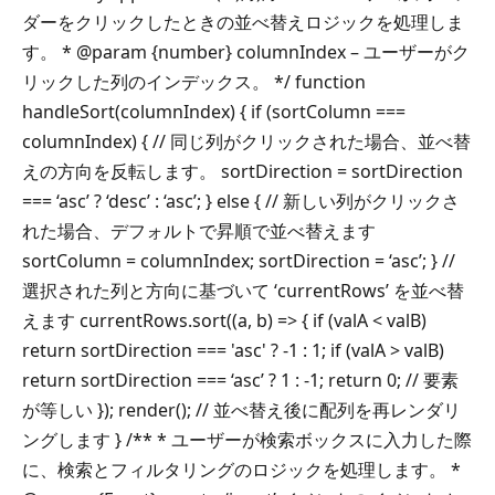
ダーをクリックしたときの並べ替えロジックを処理しま
す。 * @param {number} columnIndex – ユーザーがク
リックした列のインデックス。 */ function
handleSort(columnIndex) { if (sortColumn ===
columnIndex) { // 同じ列がクリックされた場合、並べ替
えの方向を反転します。 sortDirection = sortDirection
=== ‘asc’ ? ‘desc’ : ‘asc’; } else { // 新しい列がクリックさ
れた場合、デフォルトで昇順で並べ替えます
sortColumn = columnIndex; sortDirection = ‘asc’; } //
選択された列と方向に基づいて ‘currentRows’ を並べ替
えます currentRows.sort((a, b) => { if (valA < valB)
return sortDirection === 'asc' ? -1 : 1; if (valA > valB)
return sortDirection === ‘asc’ ? 1 : -1; return 0; // 要素
が等しい }); render(); // 並べ替え後に配列を再レンダリ
ングします } /** * ユーザーが検索ボックスに入力した際
に、検索とフィルタリングのロジックを処理します。 *