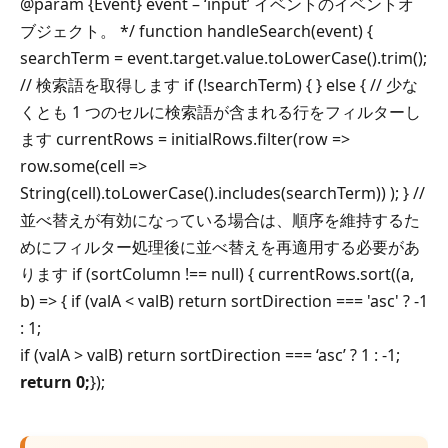
@param {Event} event – ‘input’ イベントのイベントオ
ブジェクト。 */ function handleSearch(event) {
searchTerm = event.target.value.toLowerCase().trim();
// 検索語を取得します if (!searchTerm) { } else { // 少な
くとも 1 つのセルに検索語が含まれる行をフィルターし
ます currentRows = initialRows.filter(row =>
row.some(cell =>
String(cell).toLowerCase().includes(searchTerm)) ); } //
並べ替えが有効になっている場合は、順序を維持するた
めにフィルター処理後に並べ替えを再適用する必要があ
ります if (sortColumn !== null) { currentRows.sort((a,
b) => { if (valA < valB) return sortDirection === 'asc' ? -1
: 1;
if (valA > valB) return sortDirection === ‘asc’ ? 1 : -1;
return 0;
});