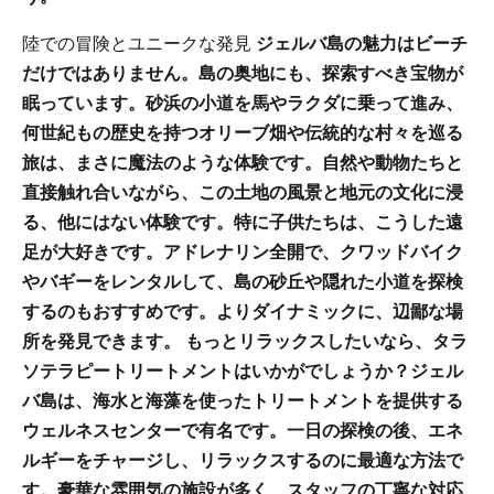
陸での冒険とユニークな発見
ジェルバ島の魅力はビーチ
だけではありません。島の奥地にも、探索すべき宝物が
眠っています。砂浜の小道を馬やラクダに乗って進み、
何世紀もの歴史を持つオリーブ畑や伝統的な村々を巡る
旅は、まさに魔法のような体験です。自然や動物たちと
直接触れ合いながら、この土地の風景と地元の文化に浸
る、他にはない体験です。特に子供たちは、こうした遠
足が大好きです。アドレナリン全開で、クワッドバイク
やバギーをレンタルして、島の砂丘や隠れた小道を探検
するのもおすすめです。よりダイナミックに、辺鄙な場
所を発見できます。
もっとリラックスしたいなら、タラ
ソテラピートリートメントはいかがでしょうか？ジェル
バ島は、海水と海藻を使ったトリートメントを提供する
ウェルネスセンターで有名です。一日の探検の後、エネ
ルギーをチャージし、リラックスするのに最適な方法で
す。豪華な雰囲気の施設が多く、スタッフの丁寧な対応