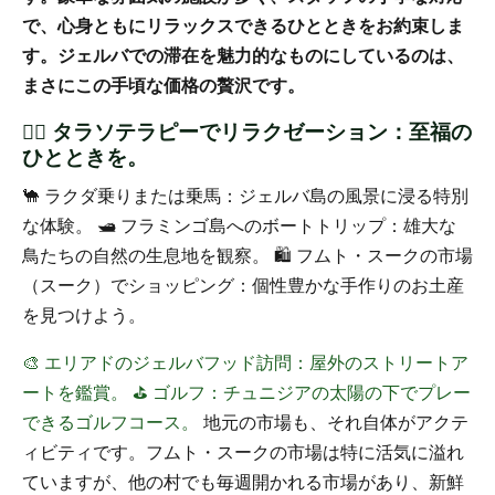
で、心身ともにリラックスできるひとときをお約束しま
す。ジェルバでの滞在を魅力的なものにしているのは、
まさにこの手頃な価格の贅沢です。
🧘‍♀️ タラソテラピーでリラクゼーション：至福の
ひとときを。
🐪 ラクダ乗りまたは乗馬：ジェルバ島の風景に浸る特別
な体験。
🛥️ フラミンゴ島へのボートトリップ：雄大な
鳥たちの自然の生息地を観察。
🛍️ フムト・スークの市場
（スーク）でショッピング：個性豊かな手作りのお土産
を見つけよう。
🎨 エリアドのジェルバフッド訪問：屋外のストリートア
ートを鑑賞。
⛳ ゴルフ：チュニジアの太陽の下でプレー
できるゴルフコース。
地元の市場も、それ自体がアクテ
ィビティです。フムト・スークの市場は特に活気に溢れ
ていますが、他の村でも毎週開かれる市場があり、新鮮