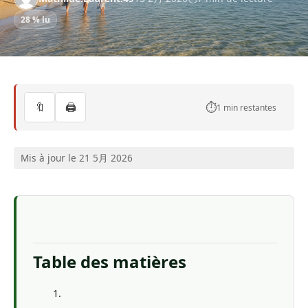
28 % lu
🔖
🖨️
⏱️
1 min restantes
Mis à jour le 21 5月 2026
Table des matières