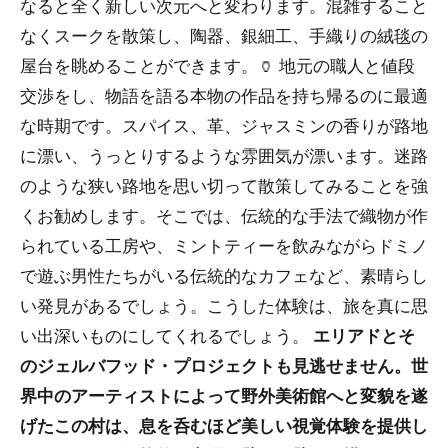
なると全く新しい次元へと変わります。混雑すること
なくスークを散策し、陶器、銀細工、手織りの絨毯の
屋台を眺めることができます。🏺 地元の職人と値段
交渉をし、物語を語る本物の作品を持ち帰るのに最適
な時期です。スパイス、革、ジャスミンの香りが路地
に漂い、うっとりするような雰囲気が漂います。迷路
のような狭い路地を思い切って散策してみることを強
くお勧めします。そこでは、伝統的な手法で織物が作
られている工房や、ミントティーを飲みながらドミノ
で遊ぶ男性たちがいる伝統的なカフェなど、素晴らし
い発見があるでしょう。こうした体験は、旅を真に思
い出深いものにしてくれるでしょう。
エリアドとそ
のジェルバフッド・プロジェクトも見逃せません。世
界中のアーティストによって野外美術館へと変貌を遂
げたこの村は、息を呑むほど美しい視覚体験を提供し