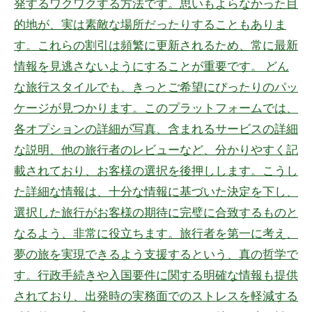
発するワクワクする方法です。思いもよらなかった目
的地が、実は素敵な場所だったりすることもありま
す。これらの割引は頻繁に更新されるため、常に最新
情報を見逃さないようにすることが重要です。 どん
な旅行スタイルでも、きっとご希望にぴったりのパッ
ケージが見つかります。このプラットフォームでは、
各オプションの詳細が写真、含まれるサービスの詳細
な説明、他の旅行者のレビューなど、分かりやすく記
載されており、お客様の選択を後押しします。こうし
た詳細な情報は、十分な情報に基づいた決定を下し、
選択した旅行がお客様の期待に完璧に合致するものと
なるよう、非常に役立ちます。旅行者を第一に考え、
夢の旅を実現できるよう支援するという、真の哲学で
す。行政手続きや入国要件に関する明確な情報も提供
されており、出発時の実務面でのストレスを軽減する