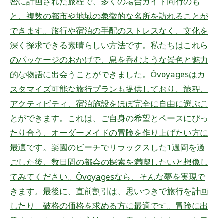
密に計画された旅程で、多くの場合ガイド同行のも
と、複数の都市や地域の象徴的な名所を訪れることが
できます。旅行や宿泊の手配のストレスなく、文化を
深く探求できる素晴らしい方法です。私たちはこれら
のパッケージのおかげで、息を呑むような景色と魅力
的な物語に出会うことができました。Ôvoyagesはカ
スタマイズ可能な旅行プランも提供しており、旅程、
アクティビティ、宿泊施設をほぼ完全に自由に選ぶこ
とができます。これは、ご自身の希望とペースにぴっ
たり合う、オーダーメイドの冒険を作り上げたい方に
最適です。楽園のビーチでリラックスした1週間を過
ごした後、数日間の都会の探索を満喫したいと想像し
てみてください。Ôvoyagesなら、そんな夢を実現で
きます。最後に、直前割引は、思いつきで旅行を計画
したり、破格の価格を求める方に最適です。冒険に出