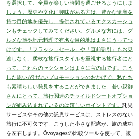
を選択して、全員が楽しい時間を過ごせるようにしま
しょう。歴史や文化に興味がある方は、豊かな遺産を
持つ目的地を優先し、提供されているエクスカーショ
ンもチェックしてみてください。グルメな方には、グ
ルメな旅や地元料理で有名な目的地はまさにうってつ
けです。「フラッシュセール」や「直前割引」もお見
逃しなく。柔軟な旅行スタイルを重視する旅行者にと
って、これらのセクションはまさに宝の山です。こう
した思いがけないプロモーションのおかげで、私たち
も素晴らしい発見をすることができました。若い親御
さんにとって、旅行関連のチャイルドシートオプショ
ンが組み込まれているのは嬉しいポイントです。
託児
サービスやその他の託児サービスは、ストレスのない
旅行に不可欠です。こうした小さな配慮が、旅の成功
を左右します。Ôvoyagesの比較ツールを使って、複