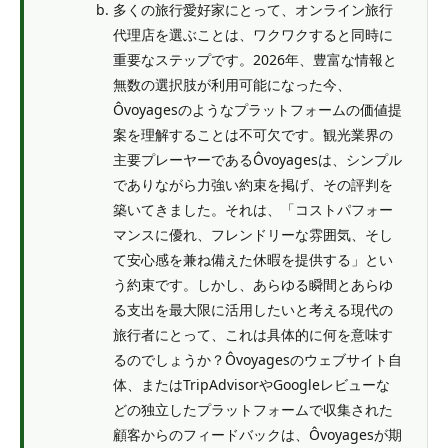
多くの旅行愛好家にとって、オンライン旅行
代理店を選ぶことは、ワクワクすると同時に
重要なステップです。2026年、豊富な情報と
無数の選択肢が利用可能になった今、
Ôvoyagesのようなプラットフォームの価値提
案を理解することは不可欠です。観光業界の
主要プレーヤーであるÔvoyagesは、シンプル
でありながら力強い約束を掲げ、その評判を
築いてきました。それは、「コストパフォー
マンスに優れ、フレンドリーな雰囲気、そし
て安心感を兼ね備えた休暇を提供する」とい
う約束です。しかし、あらゆる瞬間とあらゆ
る支出を最大限に活用したいと考える現代の
旅行者にとって、これは具体的に何を意味す
るのでしょうか？Ôvoyagesのウェブサイト自
体、またはTripAdvisorやGoogleレビューな
どの独立したプラットフォームで収集された
顧客からのフィードバックは、Ôvoyagesが期