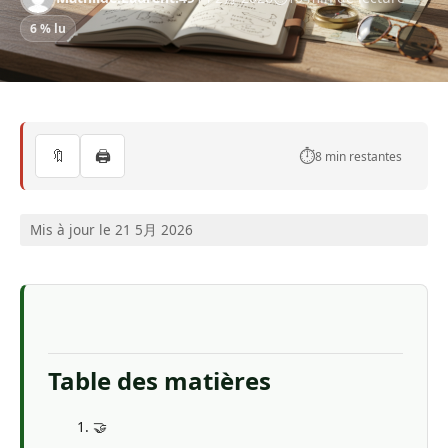
6 % lu
🔖
🖨️
⏱️
8 min restantes
Mis à jour le 21 5月 2026
Table des matières
🤝