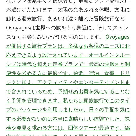
なプランを素早く比較検討し、最適なプランを確実に
お選びいただけます。太陽の光あふれる休暇、文化に
触れる週末旅行、あるいは遠く離れた冒険旅行など、
Ôvoyagesは世界への旅をより身近に、そしてストレ
スなくお楽しみいただけるものにします。
Ôvoyages
が提供する旅行プランは、多様なお客様のニーズにお
応えできるよう設計されています。オールインクルー
シブは時代を超えた定番プランで、最高の快適さと利
便性を求める方に最適です。通常、宿泊、食事、ドリ
ンクに加え、アクティビティやエンターテイメントま
で含まれているため、予期せぬ出費を気にすることな
く予算を管理できます。私たちは家族旅行でこのタイ
プのパッケージを利用しましたが、日々の手配を気に
する必要がないのは本当に素晴らしい体験でした。探
検や発見を求める方には、団体ツアーが最適です。綿