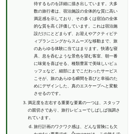
待するものを詳細に描き出しています。大多
数の旅行者は、宿泊施設の全体的な質に高い
満足感を示しており、その多くは宿泊の全体
的な質を高く評価しています。これは宿泊施
設だけにとどまらず、お迎えやアクティビテ
ィプランニングからスムーズな移動まで、旅
のあらゆる体験に当てはまります。快適な寝
具、息を呑むような景色を望む客室、朝一番
に味覚を喜ばせる、種類豊富で美味しいビュ
ッフェなど、細部にまでこだわったサービス
こそが、旅のあらゆる瞬間を喜びと幸福のた
めにデザインした、真のエスケープへと変貌
させるのです。
満足度を左右する重要な要素の一つは、スタッフ
の親切さであり、旅行レビューでしばしば強調さ
れています。
旅行計画のワクワク感は、どんな冒険にも欠
かせない要素です。Ôvoyagesは、この旅をで