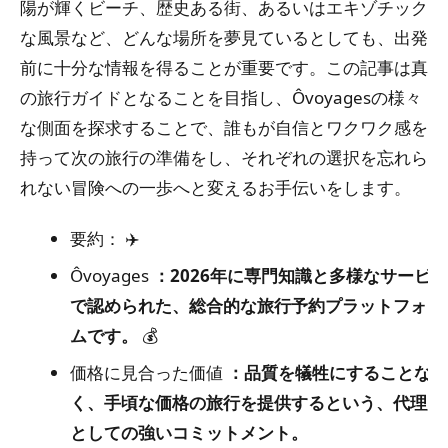
陽が輝くビーチ、歴史ある街、あるいはエキゾチック
な風景など、どんな場所を夢見ているとしても、出発
前に十分な情報を得ることが重要です。この記事は真
の旅行ガイドとなることを目指し、Ôvoyagesの様々
な側面を探求することで、誰もが自信とワクワク感を
持って次の旅行の準備をし、それぞれの選択を忘れら
れない冒険への一歩へと変えるお手伝いをします。
要約：
✈️
Ôvoyages
：2026年に専門知識と多様なサービス
で認められた、総合的な旅行予約プラットフォー
ムです。
💰
価格に見合った価値
：品質を犠牲にすることな
く、手頃な価格の旅行を提供するという、代理店
としての強いコミットメント。