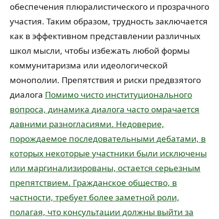
обеспечения плюралистического и прозрачного
участия. Таким образом, трудность заключается
как в эффективном представлении различных
школ мысли, чтобы избежать любой формы
коммунитаризма или идеологической
монополии. Препятствия и риски предвзятого
диалога
Помимо чисто институционального
вопроса, динамика диалога часто омрачается
давними разногласиями. Недоверие,
порождаемое последовательными дебатами, в
которых некоторые участники были исключены
или маргинализированы, остается серьезным
препятствием. Гражданское общество, в
частности, требует более заметной роли,
полагая, что консультации должны выйти за