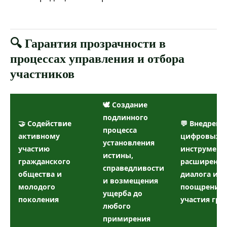
🔍 Гарантия прозрачности в
процессах управления и отбора
участников
🕊️ Создание
подлинного
🤝 Содействие
💬 Внедрени
процесса
активному
цифровых
установления
участию
инструмент
истины,
гражданского
расширения
справедливости
общества и
диалога и
и возмещения
молодого
поощрения
ущерба до
поколения
участия гра
любого
примирения