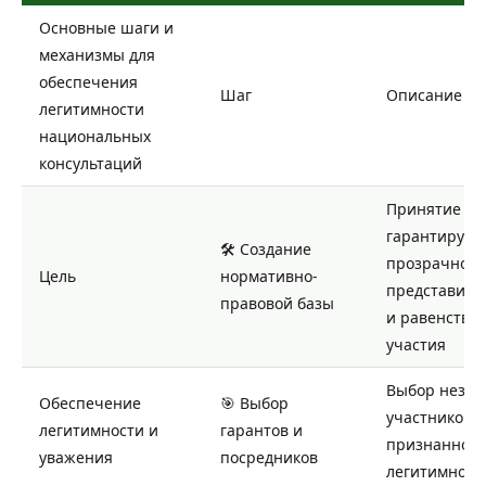
Основные шаги и
механизмы для
обеспечения
Шаг
Описание
легитимности
национальных
консультаций
Принятие пр
гарантирую
🛠️ Создание
прозрачност
Цель
нормативно-
представите
правовой базы
и равенство
участия
Выбор незав
Обеспечение
🎯 Выбор
участников с
легитимности и
гарантов и
признанной
уважения
посредников
легитимност