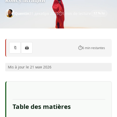
Quentin
31 декабря 2025
1 min de lecture
17 % lu
🔖
🖨️
⏱️
6 min restantes
Mis à jour le 21 мая 2026
Table des matières