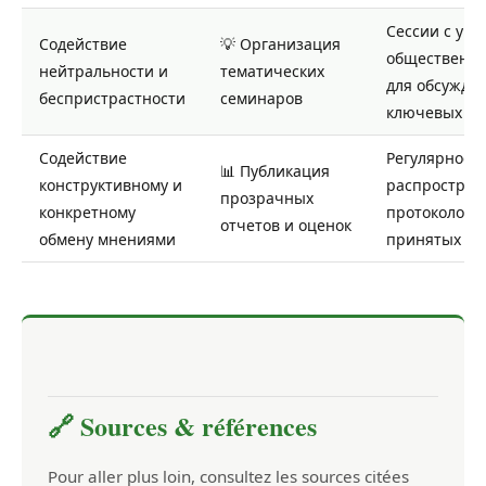
Сессии с уча
Содействие
💡 Организация
общественно
нейтральности и
тематических
для обсужде
беспристрастности
семинаров
ключевых во
Содействие
Регулярное
📊 Публикация
конструктивному и
распростран
прозрачных
конкретному
протоколов 
отчетов и оценок
обмену мнениями
принятых р
🔗 Sources & références
Pour aller plus loin, consultez les sources citées