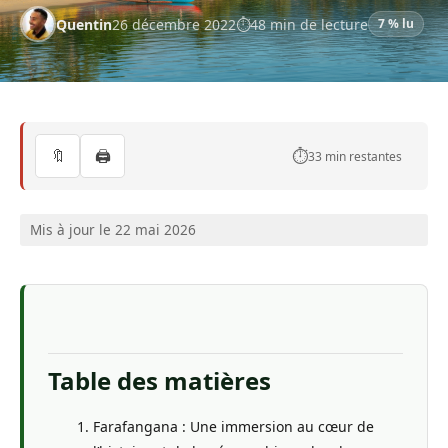
Quentin
26 décembre 2022
48 min de lecture
7 % lu
🔖
🖨️
⏱️
33 min restantes
Mis à jour le 22 mai 2026
Table des matières
Farafangana : Une immersion au cœur de