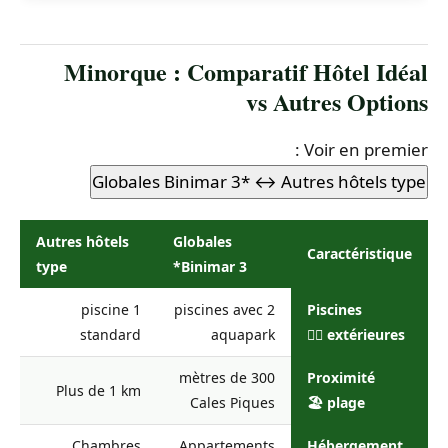
Minorque : Comparatif Hôtel Idéal
vs Autres Options
Voir en premier :
Globales Binimar 3*
↔ Autres hôtels type
Autres hôtels
Globales
Caractéristique
type
Binimar 3*
1 piscine
2 piscines avec
Piscines
standard
aquapark
extérieures 🏊‍♀️
300 mètres de
Proximité
Plus de 1 km
Cales Piques
plage 🏖️
Chambres
Appartements
Hébergement