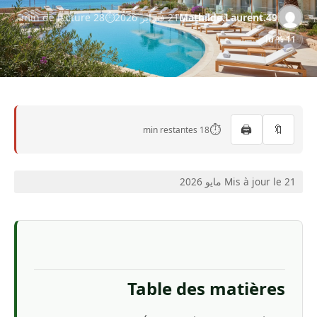
Mathilde.Laurent.49
21 فبراير 2026
28 min de lecture
11 % lu
⏱️
🖨️
🔖
18 min restantes
Mis à jour le 21 مايو 2026
Table des matières