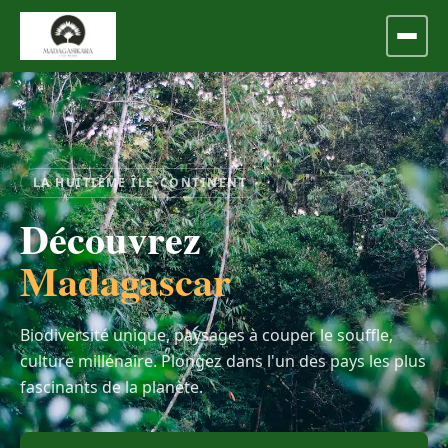
LA HUITIÈME ÎLE-CONTINENT
Découvrez
Madagascar
Biodiversité unique, paysages à couper le souffle,
culture millénaire. Plongez dans l'un des pays les plus
fascinants de la planète.