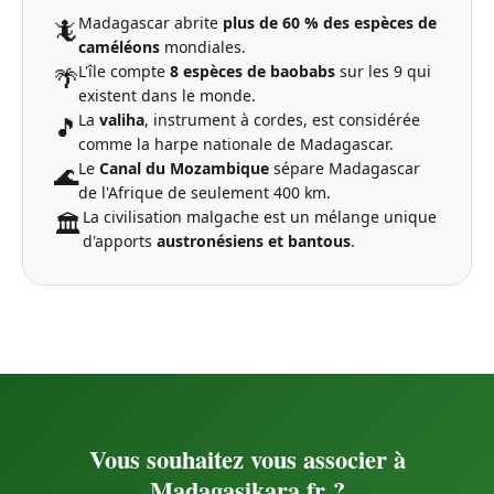
Madagascar abrite
plus de 60 % des espèces de
🦎
caméléons
mondiales.
L'île compte
8 espèces de baobabs
sur les 9 qui
🌴
existent dans le monde.
La
valiha
, instrument à cordes, est considérée
🎵
comme la harpe nationale de Madagascar.
Le
Canal du Mozambique
sépare Madagascar
🌊
de l'Afrique de seulement 400 km.
La civilisation malgache est un mélange unique
🏛️
d'apports
austronésiens et bantous
.
Vous souhaitez vous associer à
Madagasikara.fr ?