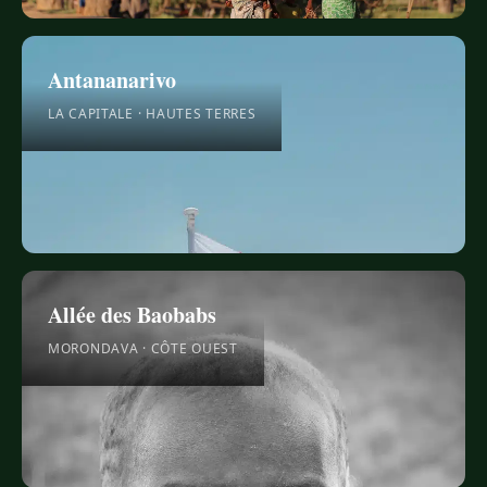
Antananarivo
LA CAPITALE · HAUTES TERRES
Allée des Baobabs
MORONDAVA · CÔTE OUEST