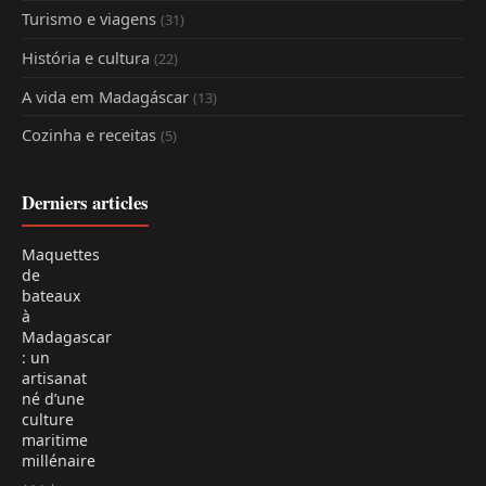
Turismo e viagens
(31)
História e cultura
(22)
A vida em Madagáscar
(13)
Cozinha e receitas
(5)
Derniers articles
Maquettes
de
bateaux
à
Madagascar
: un
artisanat
né d’une
culture
maritime
millénaire