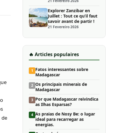
21 Fevereiro 2026
Explorer Zanzibar en
Juillet : Tout ce qu’il faut
savoir avant de partir !
21 Fevereiro 2026
🔥 Articles populaires
Fatos interessantes sobre
1
Madagascar
que
Os principais minerais de
2
Madagascar
Por que Madagascar reivindica
 o
3
as Ilhas Esparsas?
os
As praias de Nosy Be: o lugar
4
a de
ideal para recarregar as
energias.