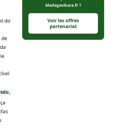
Madagasikara.fr ?
Voir les offres
el do
partenariat
 de
 da
ia
ível
ente.
nça
ufas
s