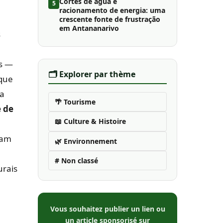
Cortes de água e
5
racionamento de energia: uma
e
crescente fonte de frustração
em Antananarivo
s
as —
🗂️ Explorer par thème
 que
 a
🌴 Tourisme
e de
📖 Culture & Histoire
ham
🌿 Environnement
# Non classé
urais
Vous souhaitez publier un lien ou
e
un article sponsorisé sur