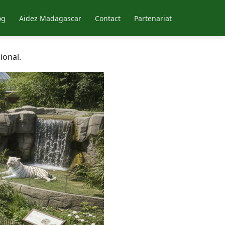
og
Aidez Madagascar
Contact
Partenariat
ional.