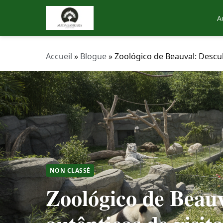
A
Accueil
»
Blogue
»
Zoológico de Beauval: Descub
NON CLASSÉ
Zoológico de Beauv