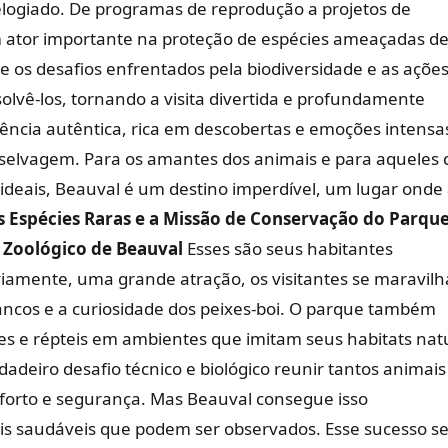
ogiado. De programas de reprodução a projetos de
 ator importante na proteção de espécies ameaçadas d
e os desafios enfrentados pela biodiversidade e as açõe
lvê-los, tornando a visita divertida e profundamente
iência autêntica, rica em descobertas e emoções intens
selvagem. Para os amantes dos animais e para aqueles
ideais, Beauval é um destino imperdível, um lugar onde
s Espécies Raras e a Missão de Conservação do Parqu
o
Zoológico de Beauval
Esses são seus habitantes
viamente, uma grande atração, os visitantes se maravil
rancos e a curiosidade dos peixes-boi. O parque também
ves e répteis em ambientes que imitam seus habitats nat
deiro desafio técnico e biológico reunir tantos animais
nforto e segurança. Mas Beauval consegue isso
saudáveis ​​que podem ser observados. Esse sucesso s