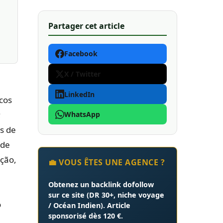
Partager cet article
Facebook
X / Twitter
LinkedIn
cos
;
WhatsApp
s de
 de
nção,
💼 VOUS ÊTES UNE AGENCE ?
Obtenez un
backlink dofollow
sur ce site (DR 30+, niche voyage
o
/ Océan Indien). Article
sponsorisé dès
120 €
.