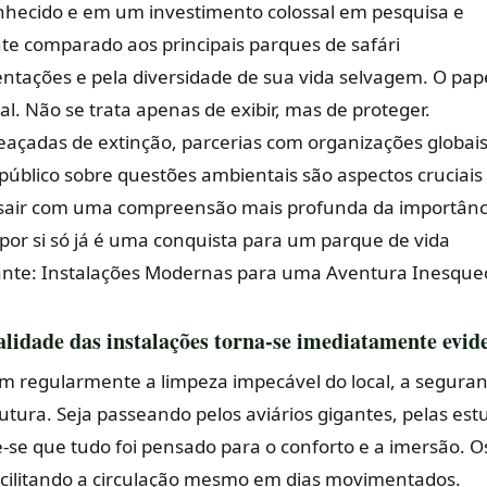
nhecido e em um investimento colossal em pesquisa e
e comparado aos principais parques de safári
entações e pela diversidade de sua vida selvagem. O pap
 Não se trata apenas de exibir, mas de proteger.
çadas de extinção, parcerias com organizações globais
público sobre questões ambientais são aspectos cruciais
 sair com uma compreensão mais profunda da importânc
 por si só já é uma conquista para um parque de vida
tante: Instalações Modernas para uma Aventura Inesquec
alidade das instalações torna-se imediatamente evid
iam regularmente a limpeza impecável do local, a segura
tura. Seja passeando pelos aviários gigantes, pelas est
-se que tudo foi pensado para o conforto e a imersão. O
cilitando a circulação mesmo em dias movimentados.