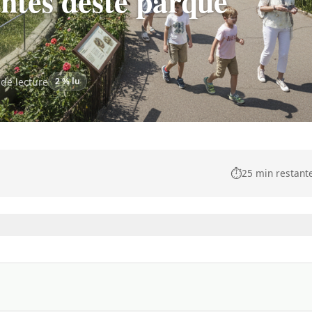
antes deste parque
de lecture
2 % lu
⏱️
25 min restant