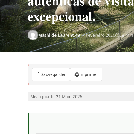
autênticas de visit
excepcional.
Mathilde.Laurent.49
17 Fevereiro 2026
28 min 
🔖
🖨️
Sauvegarder
Imprimer
Mis à jour le 21 Maio 2026