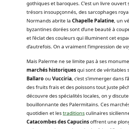
gothiques et baroques. C’est un livre ouvert su
trésors insoupçonnés, des sarcophages royaux
Normands abrite la
Chapelle Palatine
, un v
byzantines dorées sont d’une beauté à couper 
et l’éclat des couleurs qui illuminent cet esp
d’autrefois. On a vraiment l’impression de v
Mais Palerme ne se limite pas à ses monum
marchés historiques
qui sont de véritables 
Ballaro
ou
Vucciria
, c’est s’immerger dans l’
des fruits frais et des poissons tout juste 
découvre des spécialités locales, on y discut
bouillonnante des Palermitains. Ces marchés
quotidien et les
traditions
culinaires sicilien
Catacombes des Capucins
offrent une plon