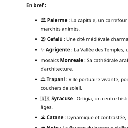
En bref :
🏛️
Palerme
: La capitale, un carrefour
marchés animés.
🏖️
Cefalù
: Une cité médiévale charma
✨
Agrigente
: La Vallée des Temples, u
mosaics
Monreale
: Sa cathédrale ar
d’architecture.
🌅
Trapani
: Ville portuaire vivante, po
couchers de soleil.
🇬🇷
Syracuse
: Ortigia, un centre his
âges.
🌋
Catane
: Dynamique et contrastée, a
👑
Noto
: Le fleuron du baroque sicilie