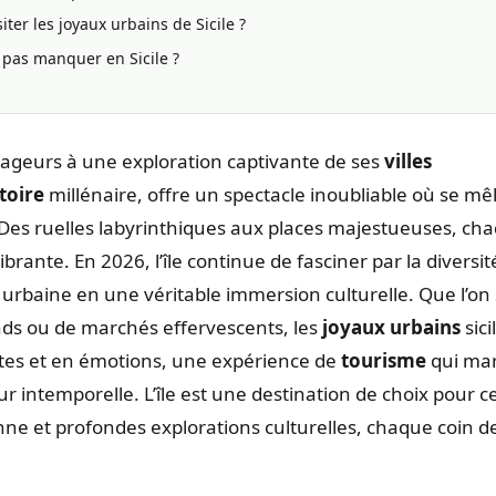
iter les joyaux urbains de Sicile ?
l pas manquer en Sicile ?
oyageurs à une exploration captivante de ses
villes
toire
millénaire, offre un spectacle inoubliable où se mê
 Des ruelles labyrinthiques aux places majestueuses, ch
rante. En 2026, l’île continue de fasciner par la diversit
urbaine en une véritable immersion culturelle. Que l’on 
nds ou de marchés effervescents, les
joyaux urbains
sici
tes et en émotions, une expérience de
tourisme
qui ma
ur intemporelle. L’île est une destination de choix pour c
ne et profondes explorations culturelles, chaque coin d