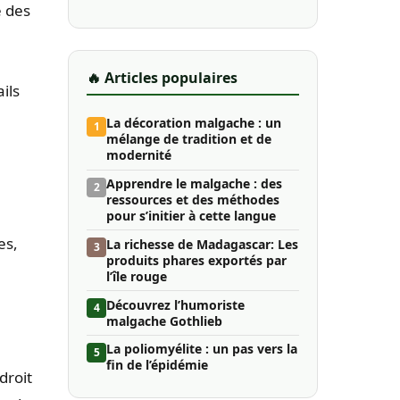
e des
🔥 Articles populaires
ils
La décoration malgache : un
1
mélange de tradition et de
modernité
Apprendre le malgache : des
2
ressources et des méthodes
pour s’initier à cette langue
es,
La richesse de Madagascar: Les
3
produits phares exportés par
l’île rouge
Découvrez l’humoriste
4
malgache Gothlieb
La poliomyélite : un pas vers la
5
fin de l’épidémie
droit