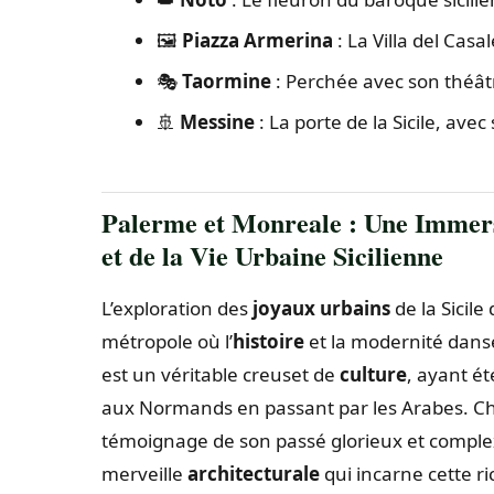
🖼️
Piazza Armerina
: La Villa del Cas
🎭
Taormine
: Perchée avec son théâtr
🚢
Messine
: La porte de la Sicile, av
Palerme et Monreale : Une Imme
et de la Vie Urbaine Sicilienne
L’exploration des
joyaux urbains
de la Sicil
métropole où l’
histoire
et la modernité dansen
est un véritable creuset de
culture
, ayant ét
aux Normands en passant par les Arabes. Cha
témoignage de son passé glorieux et comple
merveille
architecturale
qui incarne cette r