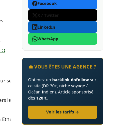
Facebook
X / Twitter
es
LinkedIn
WhatsApp
.
CO
.
💼 VOUS ÊTES UNE AGENCE ?
Obtenez un
backlink dofollow
sur
our ses
ce site (DR 30+, niche voyage /
Océan Indien). Article sponsorisé
dès
120 €
.
rs les
Voir les tarifs →
a Etnea.