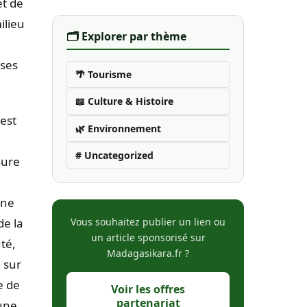
et de
ilieu
🗂️ Explorer par thème
ises
🌴 Tourisme
📖 Culture & Histoire
est
🌿 Environnement
# Uncategorized
sure
une
de la
Vous souhaitez publier un lien ou
un article sponsorisé sur
té,
Madagasikara.fr ?
 sur
e de
Voir les offres
partenariat
 une