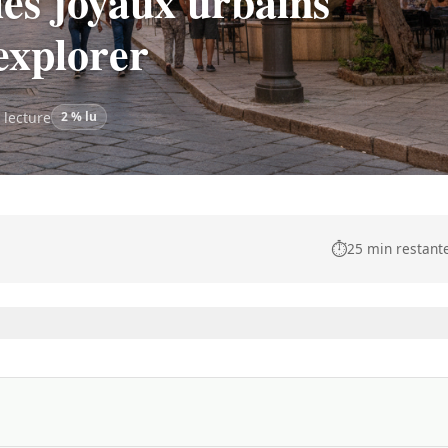
les joyaux urbains
explorer
 lecture
2 % lu
⏱️
25 min restant