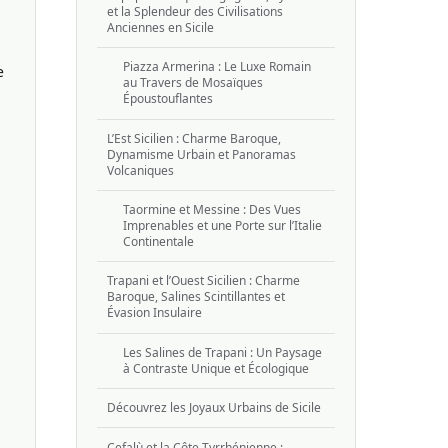
et la Splendeur des Civilisations
Anciennes en Sicile
Piazza Armerina : Le Luxe Romain
e
au Travers de Mosaïques
Époustouflantes
L’Est Sicilien : Charme Baroque,
Dynamisme Urbain et Panoramas
Volcaniques
Taormine et Messine : Des Vues
Imprenables et une Porte sur l’Italie
Continentale
Trapani et l’Ouest Sicilien : Charme
Baroque, Salines Scintillantes et
Évasion Insulaire
Les Salines de Trapani : Un Paysage
à Contraste Unique et Écologique
Découvrez les Joyaux Urbains de Sicile
Cefalù et la Côte Tyrrhénienne :