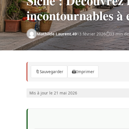
Sicile : Découvrez 
incontournables à 
Mathilde.Laurent.49
13 février 2026
33 min de
🔖
🖨️
Sauvegarder
Imprimer
Mis à jour le 21 mai 2026