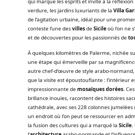
qui marque les esprits et invite à la réflexio
verdure, les jardins luxuriants de la
Villa Gar
de l’agitation urbaine, idéal pour une prome
conteste l’une des
villes
de
Sicile
où l’on ne 
et de découvertes pour les passionnés de
to
À quelques kilomètres de Palerme, nichée sur
une étape qui émerveille par sa magnificenc
autre chef-d’œuvre de style arabo-normand, 
que la visite est époustouflante : l’intérieu
impressionnante de
mosaïques dorées
. Ce
brillance inouïes, racontent des histoires sac
cathédrale, avec ses 228 colonnes jumelées 
un endroit où l’on peut se ressourcer en admi
la fusion des cultures qui a marqué la
Sicile
.
l’
architecture
arabo-normande et l’influence d