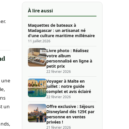
À lire aussi
er.
Maquettes de bateaux à
Madagascar : un artisanat né
d’une culture maritime millénaire
11 juillet 2026
Livre photo : Réalisez
nd
votre album
personnalisé en ligne à
petit prix
22 février 2026
, une
Voyager à Malte en
juillet : notre guide
le,
complet et avis éclairé
ens
22 février 2026
st un
Offre exclusive : Séjours
Disneyland dès 125€ par
personne en ventes
privées !
ands,
21 février 2026