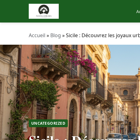
A
Accueil
»
Blog
»
Sicile : Découvrez les joyaux u
UNCATEGORIZED