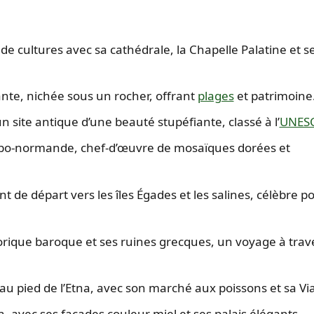
 de cultures avec sa cathédrale, la Chapelle Palatine et s
nte, nichée sous un rocher, offrant
plages
et patrimoine
n site antique d’une beauté stupéfiante, classé à l’
UNES
abo-normande, chef-d’œuvre de mosaïques dorées et
int de départ vers les îles Égades et les salines, célèbre p
torique baroque et ses ruines grecques, un voyage à trave
u pied de l’Etna, avec son marché aux poissons et sa Vi
n, avec ses façades couleur miel et ses palais élégants.