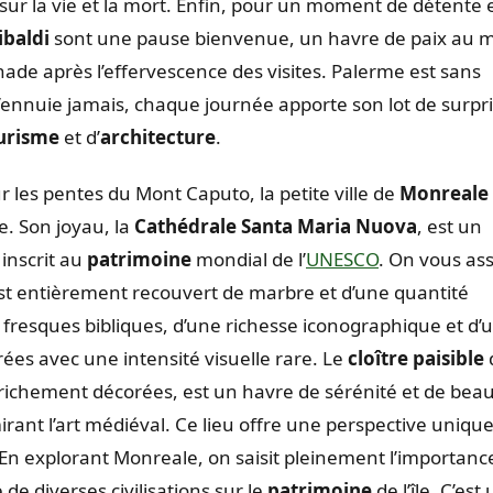
n sur la vie et la mort. Enfin, pour un moment de détente 
ibaldi
sont une pause bienvenue, un havre de paix au m
nade après l’effervescence des visites. Palerme est sans
s’ennuie jamais, chaque journée apporte son lot de surpr
urisme
et d’
architecture
.
 les pentes du Mont Caputo, la petite ville de
Monreale
e. Son joyau, la
Cathédrale Santa Maria Nuova
, est un
inscrit au
patrimoine
mondial de l’
UNESCO
. On vous as
r est entièrement recouvert de marbre et d’une quantité
s fresques bibliques, d’une richesse iconographique et d’
rées avec une intensité visuelle rare. Le
cloître paisible
richement décorées, est un havre de sérénité et de beau
rant l’art médiéval. Ce lieu offre une perspective unique
 En explorant Monreale, on saisit pleinement l’importanc
e diverses civilisations sur le
patrimoine
de l’île. C’est