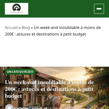
Accueil
»
Blog
»
Un week-end inoubliable à moins de
200€ : astuces et destinations à petit budget
UNCATEGORIZED
Un week-end inoubliable à moins de
200€ : astuces et destinations à petit
budget
Mathilde.Laurent.49
14 février 2026
42 min de lecture