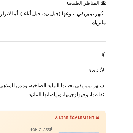
🌋
المناظر الطبيعية
: تُبهر تينيريفي بتنوعها (جبل تيد، جبل أناغا). أما لان
مانريك.
🤸
الأنشطة
تشتهر تينيريفي بحياتها الليلية الصاخبة، ومدن الملاهي
بثقافتها، وجيولوجيتها، ورياضاتها المائية.
📖 À LIRE ÉGALEMENT
NON CLASSÉ