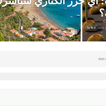
ت: أي جزر الكناري ستأسر
؟
2 % lu