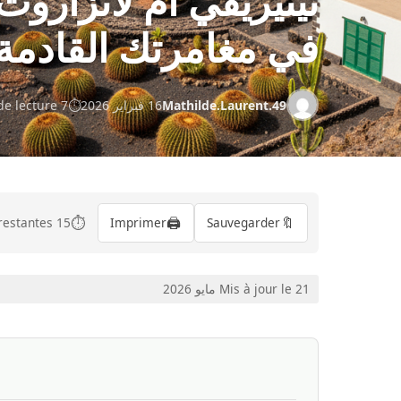
تينيريفي أم لانزارو
في مغامرتك القادمة
Mathilde.Laurent.49
16 فبراير 2026
7 min de lecture
⏱️
🖨️
🔖
15 min restantes
Imprimer
Sauvegarder
Mis à jour le 21 مايو 2026