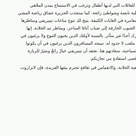
 للعائلات التي لديها أطفال وترغب في الاستمتاع بمدن الملاهي
ة ليلية نابضة وشواطئ رائعة. كما ستجذب الجزيرة عشاق رياضة المشي
امرة في الغابات الكثيفة. يتيح لك تنوع مناخات تينيريفي ومناظرها
وب الحارقة إلى ضباب أناغا الساحر، ومناظر تيد الخلابة. إنها
 أحدًا غير متأثر. بالنسبة لأولئك الذين يحبون التنوع ولا يرغبون في
لعب لا حدود له. سيجد المسافرون الذين يرغبون في أن يكونوا
ة، سعادتهم هنا. نعتقد أن تينيريفي خيارٌ رائعٌ ومثيرٌ للزيارة
أقصى استفادةٍ من تجاربكم.
ية الخلابة، والانغماس في ثقافةٍ تحترم بيئتها الفريدة، فإن لانزاروت