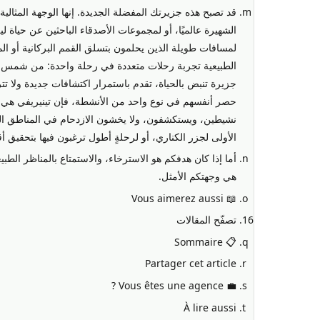
قد تصبح هذه جزيرتك المفضلة الجديدة. إنها الوجهة المثالية
الشهيرة عالميًا، أو لمجموعات الأصدقاء الباحثين عن حيا
لمسافات طويلة الذين يحلمون بتسلق القمم البركانية أو المغ
الطبيعية تجربة رحلات متعددة في رحلة واحدة: من شمس الجن
جزيرة تنبض بالحياة، تقدم باستمرار اكتشافات جديدة ولا تترك
حصر أنفسهم في نوع واحد من الأنشطة، فإن تينيريفي هي م
نشيطين، ويستكشفون، ولا يخشون الازدحام في المناطق السياحي
الأولى لجزر الكناري، أو لرحلةٍ أطول ترغبون فيها بتحقيق 
أما إذا كان هدفكم هو الاسترخاء، والاستمتاع بالمناظر الطبيع
هي وجهتكم الأمثل.
📖 Vous aimerez aussi
تصفّح المقالات
📋 Sommaire
Partager cet article
💼 Vous êtes une agence ?
À lire aussi