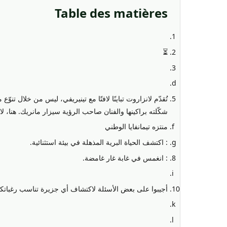
Table des matières
⏳
تُقدّم لانزاروت تباينًا لافتًا مع تينيريفي، ليس من خلال تنوّ
شكّلته براكينها والفنان صاحب الرؤية سيزار مانريك. هنا، لا
منتزه تيمانفايا الوطني
: اكتشف الحياة البرية المذهلة في بيئة استثنائية.
: انغمس في غابة غار غامضة.
أجيبوا على بعض الأسئلة لاكتشاف أي جزيرة تناسب رغباتك