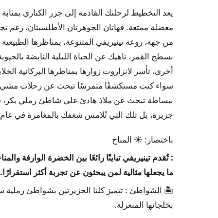
يعد التخطيط لرحلتك القادمة إلى جزر الكناري بمثابة
معضلة ممتعة. فهاتان الجوهرتان الأطلسيتان، رغم تج
من جهة، روعة تينيريفي المتنوعة، بمناظرها الطبيعية 
بسطح القمر، ناهيك عن الحياة الليلية النابضة بالحيوي
أخرى، تأسر لانزاروت زوارها بمناظرها البركانية الخلا
سواء كنت مستكشفًا متمرسًا تبحث عن رحلات مشي رائ
ببساطة تبحث عن ملاذ هادئ على شاطئ رملي بكر، فإ
جزيرة، بل تلك التي تُلامس شغفك بالمغامرة في عام ٢٠٢٦. فهل أنت مستعد للانطلاق إلى الجزيرة التي ستُشعل حماسك
باختصار:
☀️ المناخ
: تُقدم تينيريفي تباينًا رائعًا بين الخضرة الوارفة وا
ما يجعلها مثالية لمن يبحثون عن تجربة أكثر استقرارًا.
🏝️ الشواطئ
: تتميز كلتا الجزيرتين بشواطئ رملية سو
بخلجانها المنعزلة.