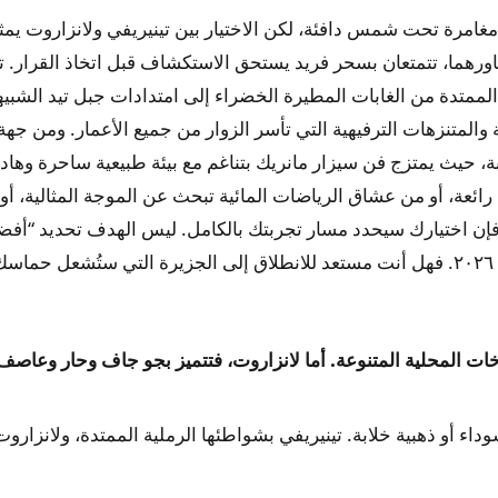
 مغامرة تحت شمس دافئة، لكن الاختيار بين تينيريفي ولانزاروت يمث
اورهما، تتمتعان بسحر فريد يستحق الاستكشاف قبل اتخاذ القرار. ت
الممتدة من الغابات المطيرة الخضراء إلى امتدادات جبل تيد الشبيه
ة والمتنزهات الترفيهية التي تأسر الزوار من جميع الأعمار. ومن جهة
بة، حيث يمتزج فن سيزار مانريك بتناغم مع بيئة طبيعية ساحرة وهادئ
عة، أو من عشاق الرياضات المائية تبحث عن الموجة المثالية، أو
ن اختيارك سيحدد مسار تجربتك بالكامل. ليس الهدف تحديد “أفض
؟
لمناخات المحلية المتنوعة. أما لانزاروت، فتتميز بجو جاف وحار وعاصف
داء أو ذهبية خلابة. تينيريفي بشواطئها الرملية الممتدة، ولانزاروت