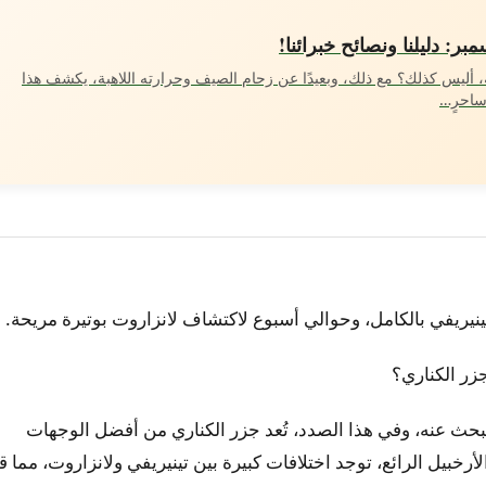
: دليلنا ونصائح خبرائنا!
 أليس كذلك؟ مع ذلك، وبعيدًا عن زحام الصيف وحرارته اللاهبة، يكشف هذا
ساحرٍ…
جزر الكناري؟
حث عنه، وفي هذا الصدد، تُعد جزر الكناري من أفضل الوجهات
خبيل الرائع، توجد اختلافات كبيرة بين تينيريفي ولانزاروت، مما ق