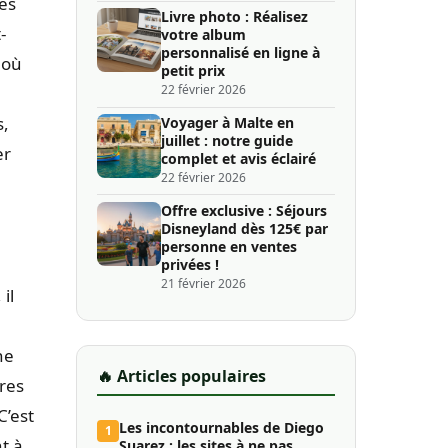
es
Livre photo : Réalisez
-
votre album
personnalisé en ligne à
 où
petit prix
22 février 2026
s,
Voyager à Malte en
juillet : notre guide
er
complet et avis éclairé
22 février 2026
Offre exclusive : Séjours
Disneyland dès 125€ par
personne en ventes
privées !
21 février 2026
il
ne
🔥 Articles populaires
ires
C’est
Les incontournables de Diego
1
t à
Suarez : les sites à ne pas