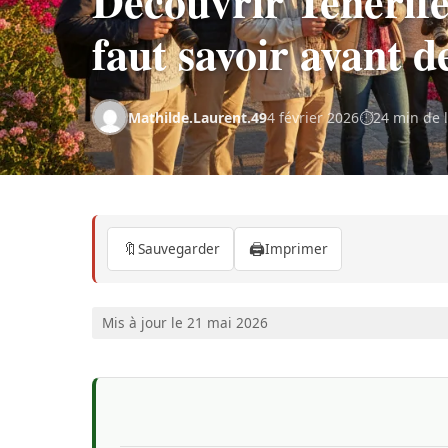
Découvrir Tenerife
faut savoir avant de
Mathilde.Laurent.49
4 février 2026
24 min de 
🔖
🖨️
Sauvegarder
Imprimer
Mis à jour le 21 mai 2026