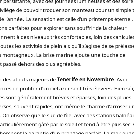
r persistante, avec des journées lumineuses et des soiré
 privilège de pouvoir troquer son manteau pour un simple t
e l’année. La sensation est celle d’un printemps éternel,
ons parfaites pour explorer sans souffrir de la chaleur
nnent à des niveaux très confortables, loin des canicule
s les activités de plein air, qu’il s’agisse de se prélass
ers montagneux. La brise marine ajoute une touche de
 passé dehors des plus agréables.
un des atouts majeurs de
Tenerife en Novembre
. Avec
nces de profiter d’un ciel azur sont très élevées. Bien sûr, 
les sont généralement brèves et éparses, loin des pluies
averses, souvent rapides, ont même le charme d’arroser u
 On observe que le sud de l’île, avec des stations balnéa
particulièrement gâté par le soleil et tend à être plus sec. 
herchent la garantie d’un bronzage parfait. La mer, quan