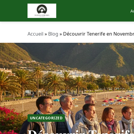
A
Accueil
»
Blog
»
Découvrir Tenerife en Novembre :
UNCATEGORIZED