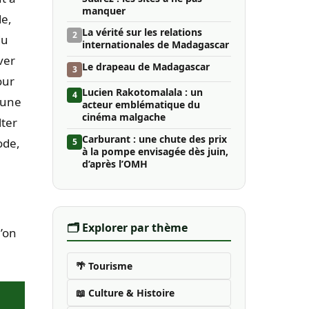
manquer
de,
La vérité sur les relations
2
du
internationales de Madagascar
ver
Le drapeau de Madagascar
3
our
Lucien Rakotomalala : un
4
une
acteur emblématique du
cinéma malgache
lter
Carburant : une chute des prix
ode,
5
à la pompe envisagée dès juin,
d’après l’OMH
🗂️ Explorer par thème
’on
🌴 Tourisme
📖 Culture & Histoire