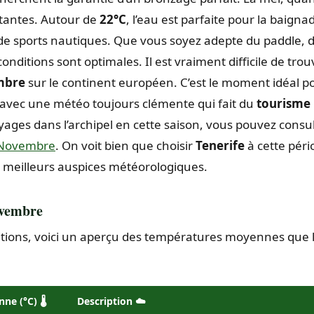
itantes. Autour de
22°C
, l’eau est parfaite pour la baigna
 de sports nautiques. Que vous soyez adepte du paddle, 
onditions sont optimales. Il est vraiment difficile de trou
mbre
sur le continent européen. C’est le moment idéal p
e, avec une météo toujours clémente qui fait du
tourisme
oyages dans l’archipel en cette saison, vous pouvez consu
n Novembre
. On voit bien que choisir
Tenerife
à cette péri
s meilleurs auspices météorologiques.
ovembre
itions, voici un aperçu des températures moyennes que l
e (°C) 🌡️
Description ☁️