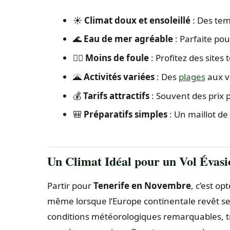
☀️
Climat doux et ensoleillé
: Des tem
🌊
Eau de mer agréable
: Parfaite pou
🚶‍♀️
Moins de foule
: Profitez des sites 
🌋
Activités variées
: Des
plages
aux vo
💰
Tarifs attractifs
: Souvent des prix 
🎒
Préparatifs simples
: Un maillot de 
Un Climat Idéal pour un Vol Évasi
Partir pour
Tenerife en Novembre
, c’est op
même lorsque l’Europe continentale revêt s
conditions météorologiques remarquables, 