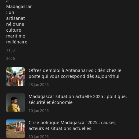
à
Madagascar
: un
artisanat
né d’une
culture
maritime
millénaire
11 Jul
2026
Offres d’emploi à Antananarivo : dénichez le
poste qui vous correspond dès aujourd’hui
23 Jun 2026
Madagascar situation actuelle 2025 : politique,
sécurité et économie
10 Jun 2026
Crise politique Madagascar 2025 : causes,
acteurs et situations actuelles
10 Jun 2026