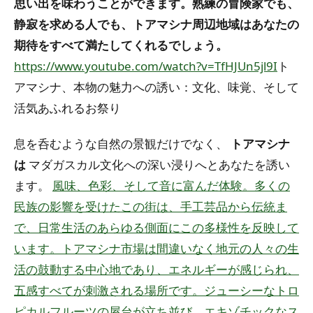
思い出を味わうことができます。熟練の冒険家でも、
静寂を求める人でも、トアマシナ周辺地域はあなたの
期待をすべて満たしてくれるでしょう。
https://www.youtube.com/watch?v=TfHJUn5jl9I
ト
アマシナ、本物の魅力への誘い：文化、味覚、そして
活気あふれるお祭り
息を呑むような自然の景観だけでなく、
トアマシナ
は
マダガスカル文化への深い浸りへとあなたを誘い
ます。
風味、色彩、そして音に富んだ体験。多くの
民族の影響を受けたこの街は、手工芸品から伝統ま
で、日常生活のあらゆる側面にこの多様性を反映して
います。トアマシナ市場は間違いなく地元の人々の生
活の鼓​​動する中心地であり、エネルギーが感じられ、
五感すべてが刺激される場所です。ジューシーなトロ
ピカルフルーツの屋台が立ち並び、エキゾチックなス