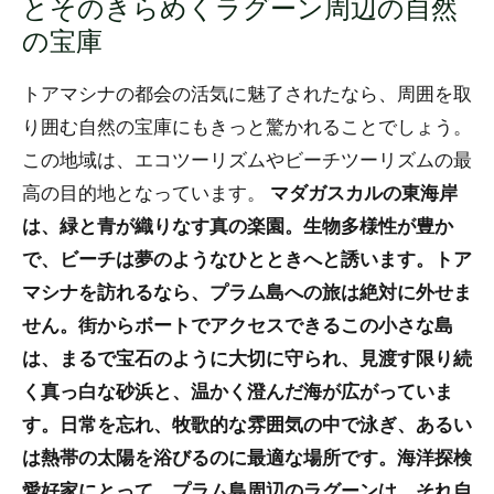
とそのきらめくラグーン周辺の自然
の宝庫
トアマシナの都会の活気に魅了されたなら、周囲を取
り囲む自然の宝庫にもきっと驚かれることでしょう。
この地域は、エコツーリズムやビーチツーリズムの最
高の目的地となっています。
マダガスカルの東海岸
は、緑と青が織りなす真の楽園。生物多様性が豊か
で、ビーチは夢のようなひとときへと誘います。トア
マシナを訪れるなら、プラム島への旅は絶対に外せま
せん。街からボートでアクセスできるこの小さな島
は、まるで宝石のように大切に守られ、見渡す限り続
く真っ白な砂浜と、温かく澄んだ海が広がっていま
す。日常を忘れ、牧歌的な雰囲気の中で泳ぎ、あるい
は熱帯の太陽を浴びるのに最適な場所です。海洋探検
愛好家にとって、プラム島周辺のラグーンは、それ自