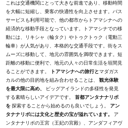
これは交通機関にとって大きな前進であり、移動時間
を大幅に短縮し、乗客の快適性を向上させます。バス
サービスも利用可能で、他の都市からトアマシナへの
経済的な移動手段となっています。トアマシナでの移
動には、リキシャ（輪タク）やトゥクトゥク（電動三
輪車）が人気があり、本格的な交通手段です。街をス
ムーズに移動して、地元の雰囲気を満喫できます。短
距離の移動に便利で、地元の人々の日常生活を垣間見
ることができます。
トアマシナへの旅行と
マダガス
カルの他の目的地を組み合わせることは、
観光体験
を最大限に高め、
ビッグアイランドの多様性を発見
する素晴らしいアイデアです。
首都アンタナナリボ
を
探索することから始めるのも良いでしょう。
アン
タナナリボには文化と歴史の宝が溢れています。
ア
ンタナナリボの王宮（王妃の宮殿）、アンダフィアヴ