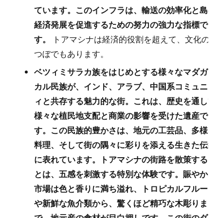
ています。このインフラは、輸送の効率化と島の
経済発展を促進するための努力の強力な指標で
す。
トアマシナは経済的役割を超えて、文化のる
つぼでもあります。
ベツィミサラカ族をはじめとする様々なマダガス
カル民族が、インド、アラブ、中国系コミュニテ
ィと共存する魅力的な街。これは、歴史を通して
様々な植民地支配と商業の影響を受けた遺産で
す。この民族的豊かさは、地元の工芸品、多様な
料理、そして街の隅々に彩りを添える生きた伝統
に表れています。トアマシナの街路を散策するこ
とは、五感を刺激する特別な体験です。賑やかな
市場は色と香りに満ち溢れ、トロピカルフルーツ
や新鮮な魚介類から、驚くほど精巧な木彫りま
で、地元産の食材が目白押しです。この街のダイ