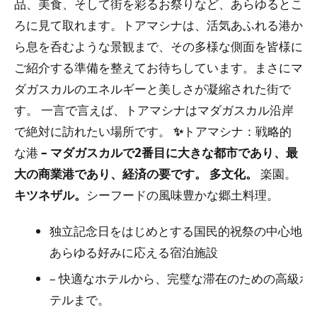
品、美食、そして街を彩るお祭りなど、あらゆるとこ
ろに見て取れます。トアマシナは、活気あふれる港か
ら息を呑むような景観まで、その多様な側面を皆様に
ご紹介する準備を整えてお待ちしています。まさにマ
ダガスカルのエネルギーと美しさが凝縮された街で
す。
一言で言えば、トアマシナはマダガスカル沿岸
で絶対に訪れたい場所です。
✨
トアマシナ：戦略的
な港
– マダガスカルで2番目に大きな都市であり、最
大の商業港であり、経済の要です。
多文化。
楽園。
キツネザル。
シーフードの風味豊かな郷土料理。
独立記念日をはじめとする国民的祝祭の中心地。
あらゆる好みに応える宿泊施設
– 快適なホテルから、完璧な滞在のための高級ホ
テルまで。