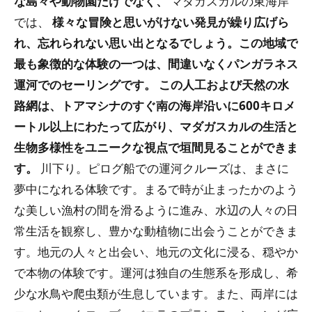
な島々や動物園だけでなく、
マダガスカルの東海岸
では、
様々な冒険と思いがけない発見が繰り広げら
れ、忘れられない思い出となるでしょう。この地域で
最も象徴的な体験の一つは、間違いなくパンガラネス
運河でのセーリングです。
この人工および天然の水
路網は、トアマシナのすぐ南の海岸沿いに600キロメ
ートル以上にわたって広がり、マダガスカルの生活と
生物多様性をユニークな視点で垣間見ることができま
す。
川下り。ピログ船での運河クルーズは、まさに
夢中になれる体験です。まるで時が止まったかのよう
な美しい漁村の間を滑るように進み、水辺の人々の日
常生活を観察し、豊かな動植物に出会うことができま
す。地元の人々と出会い、地元の文化に浸る、穏やか
で本物の体験です。運河は独自の生態系を形成し、希
少な水鳥や爬虫類が生息しています。また、両岸には