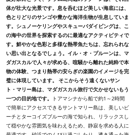
体が壮大な光景です。息を呑むほど美しい海底には、
色とりどりのサンゴや豊かな海洋生物が生息していま
す。シュノーケリングやスキューバダイビングは、こ
の海中の世界を探索するのに最適なアクティビティで
す。鮮やかな色彩と多様な熱帯魚たちは、忘れられな
い思い出となるでしょう。イル・オ・プルーンは、マ
ダガスカルで人々が求める、喧騒から離れた純粋で本
物の体験、つまり熱帯の安らぎの楽園のイメージを完
璧に体現しています。
そこからそう遠くないサン
ト・マリー島は、マダガスカル旅行で欠かせないもう
一つの目的地です。
トアマシナから船で約1～2時間
で簡単にアクセスできるサントマリー島は、美しいビ
ーチとターコイズブルーの海で知られ、リラックスし
て穏やかな雰囲気を味わえるため、静寂を求める人に
最適です。砂浜でのんびり過ごしたり、透き通った海