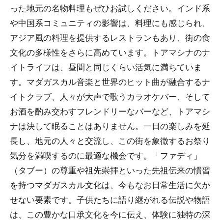
った地元の名物料理もぜひお試しください。インド系
や中国系コミュニティの影響は、料理にも感じられ、
アジア風の料理を提供するレストランもあり、街の食
文化の多様性をさらに高めています。トアマシナのナ
イトライフは、昼間と同じくらい活気に満ちていま
す。マダガスカル音楽と世界のヒット曲が融合するナ
イトクラブ、人々が大声で歌うカラオケバー、そして
お酒を酌み交わすフレンドリーなバーなど、トアマシ
ナは決して眠ることはありません。一日の楽しみを延
長し、地元の人々と交流し、この街を象徴するお祭り
気分を満喫するのに最適な機会です。「ファディ」
（タブー）の尊重や祖先崇拝といった先祖伝来の慣習
を持つマダガスカル文化は、今もなお日常生活に欠か
せない要素です。子供たちに語り継がれる伝説や物語
は、この豊かな口承文化を今に伝え、体験に独特の深