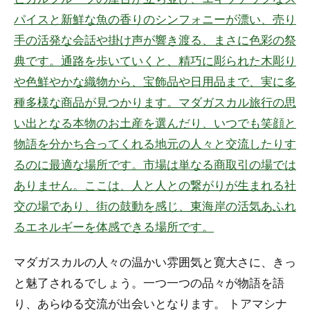
パイスと新鮮な魚の香りのシンフォニーが漂い、売り
手の活発な会話や掛け声が響き渡る、まさに色彩の祭
典です。通路を歩いていくと、精巧に彫られた木彫り
や色鮮やかな織物から、宝飾品や日用品まで、実に多
種多様な商品が見つかります。マダガスカル旅行の思
い出となる本物のお土産を選んだり、いつでも笑顔と
物語を分かち合ってくれる地元の人々と交流したりす
るのに最適な場所です。市場は単なる商取引の場では
ありません。ここは、人と人との繋がりが生まれる社
交の場であり、街の鼓動を感じ、東海岸の活気あふれ
るエネルギーを体感できる場所です。
マダガスカルの人々の温かい雰囲気と寛大さに、きっ
と魅了されるでしょう。一つ一つの品々が物語を語
り、あらゆる交流が出会いとなります。
トアマシナ