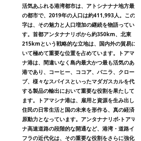
活気あふれる港湾都市は、アトシナナナ地方最大
の都市で、2019年の人口は約411,993人。この数
字は、その魅力と人口増加の継続を物語っていま
す。首都アンタナナリボから約350km、北東
215kmという戦略的な立地は、国内外の貿易に
いて極めて重要な位置を占めています。トアマシ
ナ港は、間違いなく島内最大かつ最も活気のある
港であり、コーヒー、ココア、バニラ、クロー
ブ、様々なスパイスといったマダガスカルを代表
する製品の輸出において重要な役割を果たしてい
ます。トアマシナ港は、雇用と資源を生み出し、
住民の日常生活と国の未来を形作る、真の経済の
原動力となっています。アンタナナリボ-トアマ
ナ高速道路の段階的な開通など、港湾・道路イン
フラの近代化は、その重要な役割をさらに強化し