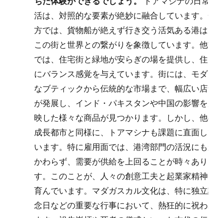
ちた体験ができるでしょう。
トアマシナの日常生
活は、対照的な要素が絶妙に融合しています。一
方では、貨物船が絶えず行き交う活気ある港は、
この街と世界との繋がりを象徴しています。他方
では、住宅街と緑地が安らぎの場を提供し、住民
にバランス感覚を与えています。街には、モダン
なブティックから伝統的な市場まで、幅広い店舗
が発展し、インド・パキスタンや中国の影響を反
映した様々な商品が見つかります。しかし、他の
成長都市と同様に、トアマシナも課題に直面して
います。特に雇用面では、港湾部門の活況にもか
かわらず、需要が供給を上回ることが時々ありま
す。このことが、人々の創意工夫と起業家精神を
育んでいます。マダガスカル文化は、特に独立記
念日などの重要な行事において、熱狂的に祝われ