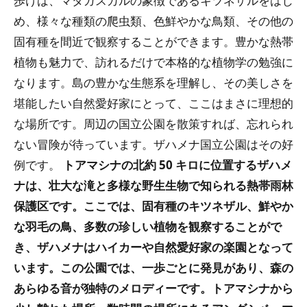
歩けば、マダガスカルの象徴であるキツネザルをはじ
め、様々な種類の爬虫類、色鮮やかな鳥類、その他の
固有種を間近で観察することができます。豊かな熱帯
植物も魅力で、訪れるだけで本格的な植物学の勉強に
なります。島の豊かな生態系を理解し、その美しさを
堪能したい自然愛好家にとって、ここはまさに理想的
な場所です。周辺の国立公園を散策すれば、忘れられ
ない冒険が待っています。ザハメナ国立公園はその好
例です。
トアマシナの北約 50 キロに位置するザハメ
ナは、壮大な滝と多様な野生生物で知られる熱帯雨林
保護区です。ここでは、固有種のキツネザル、鮮やか
な羽毛の鳥、多数の珍しい植物を観察することがで
き、ザハメナはハイカーや自然愛好家の楽園となって
います。この公園では、一歩ごとに発見があり、森の
あらゆる音が独特のメロディーです。トアマシナから