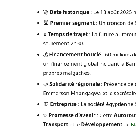
🚀
Date historique
: Le 18 août 2025 
🛣️
Premier segment
: Un tronçon de 
⏳
Temps de trajet
: La future autorou
seulement 2h30.
💰
Financement bouclé
: 60 millions
un financement global incluant la Ban
propres malgaches.
🤝
Solidarité régionale
: Présence de c
Emmerson Mnangagwa et le secrétaire 
🏗️
Entreprise
: La société égyptienne
✨
Promesse d’avenir
: Cette
Autorou
Transport
et le
Développement
de
M