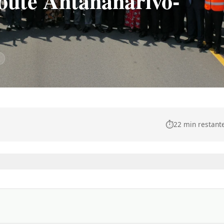
route Antananarivo-
⏱️
22 min restant