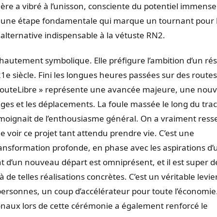
tière a vibré à l’unisson, consciente du potentiel immens
est une étape fondamentale qui marque un tournant pour 
 alternative indispensable à la vétuste RN2.
 hautement symbolique. Elle préfigure l’ambition d’un ré
1e siècle. Fini les longues heures passées sur des routes
« RouteLibre » représente une avancée majeure, une nouv
nges et les déplacements. La foule massée le long du trac
émoignait de l’enthousiasme général. On a vraiment ress
e voir ce projet tant attendu prendre vie. C’est une
transformation profonde, en phase avec les aspirations d
 d’un nouveau départ est omniprésent, et il est super d
de telles réalisations concrètes. C’est un véritable levie
ersonnes, un coup d’accélérateur pour toute l’économie
naux lors de cette cérémonie a également renforcé le