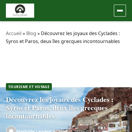
Accueil
»
Blog
»
Découvrez les joyaux des Cyclades :
Syros et Paros, deux îles grecques incontournables
TOURISME ET VOYAGE
Découvrez les joyaux des Cyclades :
Syros et Paros, deux îles grecques
incontournables
Mathilde.Laurent.49
5 juillet 2025
13 min de lecture