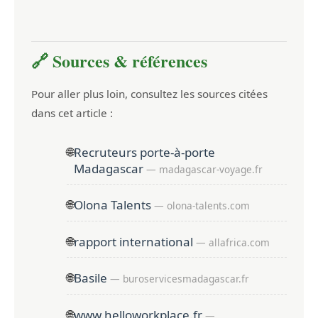
🔗 Sources & références
Pour aller plus loin, consultez les sources citées
dans cet article :
🌐
Recruteurs porte-à-porte
Madagascar
— madagascar-voyage.fr
🌐
Olona Talents
— olona-talents.com
🌐
rapport international
— allafrica.com
🌐
Basile
— buroservicesmadagascar.fr
🌐
www.helloworkplace.fr
—