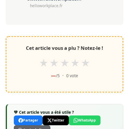
helloworkplace.fr
Cet article vous a plu ? Notez-le !
★
★
★
★
★
—
/5
•
0
vote
💚 Cet article vous a été utile ?
Partager
Twitter
WhatsApp