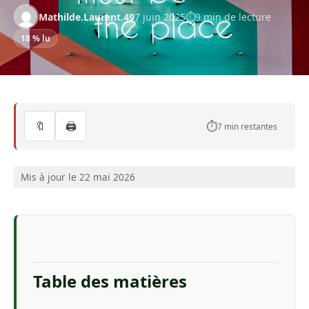
Mathilde.Laurent.49
7 juin 2025
9 min de lecture
18 % lu
🔖
🖨️
⏱️
7 min restantes
Mis à jour le 22 mai 2026
Table des matières