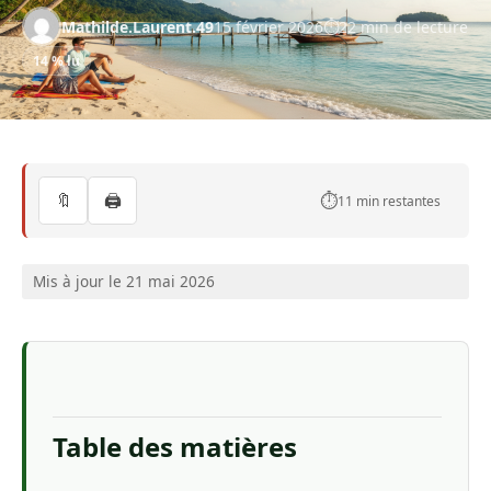
Mathilde.Laurent.49
15 février 2026
22 min de lecture
14 % lu
🔖
🖨️
⏱️
11 min restantes
Mis à jour le 21 mai 2026
Table des matières