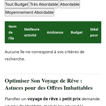
Tout Budget
Très Abordable
Abordable
Moyennement Abordable
Nom
Meilleure
Idéal
de
Ambiance
Budget
activité
pour
l’île
Aucune île ne correspond à vos critères de
recherche.
Optimiser Son Voyage de Rêve :
Astuces pour des Offres Imbattables
Planifier un
voyage de rêve
à
petit prix
demande
un peu de stratégie, mais le jeu en vaut la