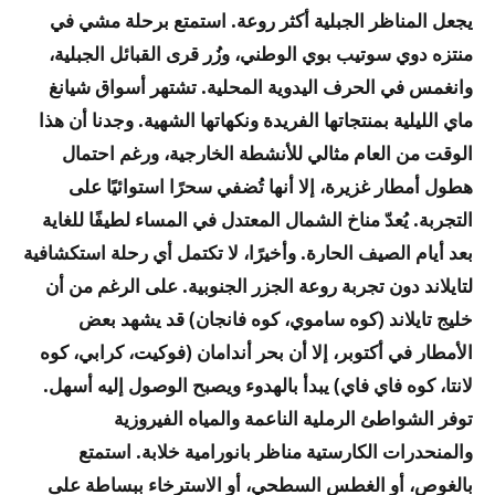
يجعل المناظر الجبلية أكثر روعة. استمتع برحلة مشي في
منتزه دوي سوتيب بوي الوطني، وزُر قرى القبائل الجبلية،
وانغمس في الحرف اليدوية المحلية. تشتهر أسواق شيانغ
ماي الليلية بمنتجاتها الفريدة ونكهاتها الشهية. وجدنا أن هذا
الوقت من العام مثالي للأنشطة الخارجية، ورغم احتمال
هطول أمطار غزيرة، إلا أنها تُضفي سحرًا استوائيًا على
التجربة. يُعدّ مناخ الشمال المعتدل في المساء لطيفًا للغاية
بعد أيام الصيف الحارة.
وأخيرًا، لا تكتمل أي رحلة استكشافية
لتايلاند دون تجربة روعة الجزر الجنوبية. على الرغم من أن
خليج تايلاند (كوه ساموي، كوه فانجان) قد يشهد بعض
الأمطار في أكتوبر، إلا أن بحر أندامان (فوكيت، كرابي، كوه
لانتا، كوه فاي فاي) يبدأ بالهدوء ويصبح الوصول إليه أسهل.
توفر الشواطئ الرملية الناعمة والمياه الفيروزية
والمنحدرات الكارستية مناظر بانورامية خلابة. استمتع
بالغوص، أو الغطس السطحي، أو الاسترخاء ببساطة على