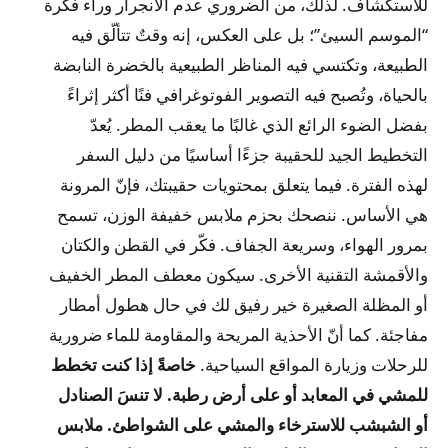
للاستكشاف. لذلك، من الضروري عدم الانجرار وراء فكرة
“الموسم السيئ”؛ بل على العكس، إنه وقتٌ تتألّق فيه
الطبيعة، وتكتسي فيه المناظر الطبيعية بالخضرة النابضة
بالحياة، وتُصبح فيه التصوير الفوتوغرافي فنًا أكثر إثراءً
بفضل الضوء الرائع الذي غالبًا ما يعقب المطر. يُعدّ
التخطيط الجيد للحقيبة جزءًا أساسيًا من دليل السفر
لهذه الفترة.
فيما يتعلق بمحتويات حقيبتك، فإنّ المرونة
هي الأساس. ننصحك بحزم ملابس خفيفة الوزن، تسمح
بمرور الهواء، وسريعة الجفاف. فكّر في القطن والكتان
والأقمشة التقنية الأخرى. سيكون معطف المطر الخفيف
أو المظلة الصغيرة خير رفيق لك في حال هطول أمطار
مفاجئة. كما أنّ الأحذية المريحة والمقاومة للماء ضرورية
للرحلات وزيارة المواقع السياحية.
خاصةً إذا كنت تخطط
للمشي في المعابد أو على أرض رطبة. لا تنسَ الصنادل
أو الشبشب للاسترخاء والمشي على الشواطئ. ملابس