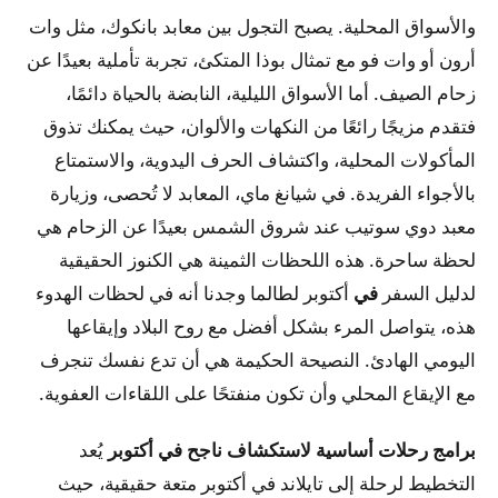
والأسواق المحلية. يصبح التجول بين معابد بانكوك، مثل وات
أرون أو وات فو مع تمثال بوذا المتكئ، تجربة تأملية بعيدًا عن
زحام الصيف. أما الأسواق الليلية، النابضة بالحياة دائمًا،
فتقدم مزيجًا رائعًا من النكهات والألوان، حيث يمكنك تذوق
المأكولات المحلية، واكتشاف الحرف اليدوية، والاستمتاع
بالأجواء الفريدة. في شيانغ ماي، المعابد لا تُحصى، وزيارة
معبد دوي سوتيب عند شروق الشمس بعيدًا عن الزحام هي
لحظة ساحرة. هذه اللحظات الثمينة هي الكنوز الحقيقية
لدليل السفر
في
أكتوبر
لطالما وجدنا أنه في لحظات الهدوء
هذه، يتواصل المرء بشكل أفضل مع روح البلاد وإيقاعها
اليومي الهادئ.
النصيحة الحكيمة هي أن تدع نفسك تنجرف
مع الإيقاع المحلي وأن تكون منفتحًا على اللقاءات العفوية.
برامج رحلات أساسية لاستكشاف ناجح في أكتوبر
يُعد
التخطيط لرحلة إلى تايلاند في أكتوبر متعة حقيقية، حيث