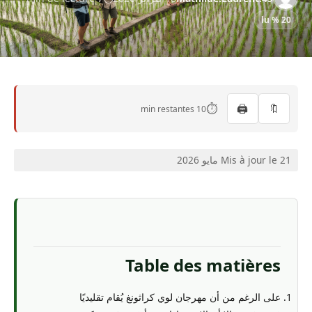
20 % lu
⏱️
🖨️
🔖
10 min restantes
Mis à jour le 21 مايو 2026
Table des matières
على الرغم من أن مهرجان لوي كراثونغ يُقام تقليديًا