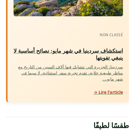
NON CLASSÉ
استكشاف سردينيا في شهر مايو: نصائح أساسية لا
ينبغي تفويتها
سردينيا، الجزيرة التي تتشابك فيها آلاف السنين من التاريخ مع
مناظر طبيعية خلابة، تقدم تجربة سفر استثنائية، لا سيما في
شهر مايو.…
Lire l'article →
طقسًا لطيفًا