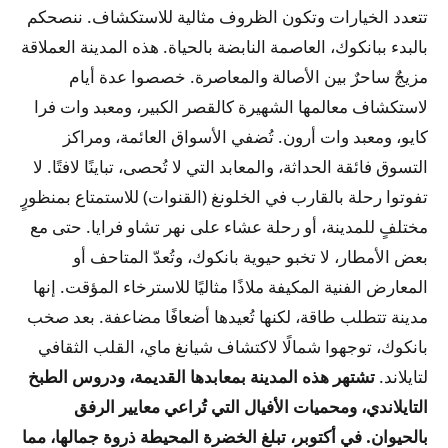
تتعدد الخيارات وتكون الظروف مثالية للاستكشاف. ننصحكم
بالبدء ببانكوك، العاصمة النابضة بالحياة. هذه المدينة العملاقة
مزيجٌ ساحرٌ بين الأصالة والمعاصرة. خصصوا عدة أيام
لاستكشاف معالمها الشهيرة كالقصر الكبير، ومعبد وات فرا
كايو، ومعبد وات أرون. تُضفي الأسواق العائمة، ومراكز
التسوق فائقة الحداثة، والمعابد التي لا تُحصى، تباينًا لافتًا. لا
تفوتوا رحلة بالقارب في الخلونغ (القنوات) للاستمتاع بمنظورٍ
مختلفٍ للمدينة، أو رحلة عشاء على نهر تشاو فرايا. حتى مع
بعض الأمطار، لا تخبو حيوية بانكوك، وتُعدّ المتاحف أو
المعارض الفنية المكيفة ملاذًا مثاليًا للاسترخاء المؤقت. إنها
مدينة تتطلب طاقة، لكنها تُعيدها أضعافًا مضاعفة. بعد صخب
بانكوك، توجهوا شمالًا لاكتشاف شيانغ ماي، القلب الثقافي
لتايلاند.
تشتهر هذه المدينة بمعابدها القديمة، ودروس الطبخ
التايلاندي، ومحميات الأفيال التي تُراعي معايير الرفق
بالحيوان. في أكتوبر، تبلغ الخضرة المحيطة ذروة جمالها، مما