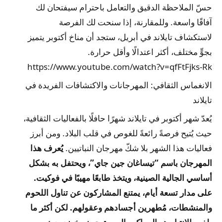
حسّ الملاحظة الدقيق والتعامل باحترام سيفتحان لك
آفاقًا واسعة. وللمقارنة، إذا سنحت لك الفرصة
لاستكشاف تايلاند في أبريل، ستجد أن مناخ أكتوبر يتميز
بجوٍّ مختلف، أكثر اعتدالًا وأقل حرارة.
https://www.youtube.com/watch?v=qfFtFjks-Rk
الانغماس الثقافي: المهرجانات والاكتشافات الفريدة في
تايلاند
يُعدّ شهر أكتوبر في تايلاند شهرًا حافلًا بالفعاليات الثقافية،
حيث يُتيح فرصةً رائعةً للغوص في قلب البلاد. ومن أبرز
فعاليات هذا الشهر بلا شكّ مهرجان النباتيين.
يُعرف هذا
المهرجان باسم “تيساغان جين جاي”، ويحتفل به بشكل
أساسي الجالية الصينية، ويتخذ طابعًا مهيبًا في فوكيت.
على مدار تسعة أيام، يمتنع المشاركون عن تناول اللحوم
والمنشطات، مُطهرين أجسادهم وعقولهم. لكن أكثر ما