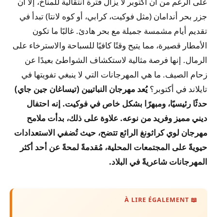
على الرغم من أن أكتوبر لا يزال فترة انتقالية للمناخ، إلا أن
جزر بحر أندامان (مثل فوكيت، كرابي، أو كوه لانتا) تبدأ في
تقديم أيام مشمسة جميلة مع بحر هادئ. غالبًا ما تكون
الأمطار قصيرة، مما يتيح وقتًا كافيًا للسباحة والاسترخاء على
الرمال. إنها فرصة مثالية لاستكشاف الشواطئ بعيدًا عن
زحام الصيف.
ما هي المهرجانات التي لا ينبغي تفويتها في
تايلاند في أكتوبر؟
يُعد مهرجان النباتيين (تيساغان جين جاي)
حدثًا رئيسيًا، ومبهرًا بشكل خاص في فوكيت. إنه احتفال
ديني مميز وفريد ​​من نوعه. علاوة على ذلك، بدأت ملامح
مهرجان لوي كراثونغ الرائع تتضح، حيث تُضفي الاستعدادات
حيويةً على المجتمعات المحلية، مُقدمةً لمحةً عن أحد أكثر
المهرجانات شاعريةً في البلاد.
📖 À LIRE ÉGALEMENT