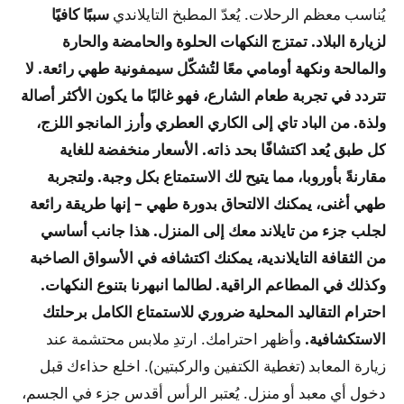
يُناسب معظم الرحلات.
يُعدّ المطبخ التايلاندي
سببًا كافيًا
لزيارة البلاد. تمتزج النكهات الحلوة والحامضة والحارة
والمالحة ونكهة أومامي معًا لتُشكّل سيمفونية طهي رائعة. لا
تتردد في تجربة طعام الشارع، فهو غالبًا ما يكون الأكثر أصالة
ولذة. من الباد تاي إلى الكاري العطري وأرز المانجو اللزج،
كل طبق يُعد اكتشافًا بحد ذاته. الأسعار منخفضة للغاية
مقارنةً بأوروبا، مما يتيح لك الاستمتاع بكل وجبة. ولتجربة
طهي أغنى، يمكنك الالتحاق بدورة طهي – إنها طريقة رائعة
لجلب جزء من تايلاند معك إلى المنزل. هذا جانب أساسي
من الثقافة التايلاندية، يمكنك اكتشافه في الأسواق الصاخبة
وكذلك في المطاعم الراقية. لطالما انبهرنا بتنوع النكهات.
احترام التقاليد المحلية ضروري للاستمتاع الكامل برحلتك
الاستكشافية.
وأظهر احترامك. ارتدِ ملابس محتشمة عند
زيارة المعابد (تغطية الكتفين والركبتين). اخلع حذاءك قبل
دخول أي معبد أو منزل. يُعتبر الرأس أقدس جزء في الجسم،