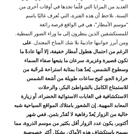
العديد من المزايا التي قلّما تجدها في أوقات أخرى من
السنة. نلاحظ أن هذه الفترة، التي تُعرف غالبًا باسم
“موسم الأمطار”، هي في الواقع فرصة رائعة
للمستكشفين الذين ينظرون إلى ما وراء الصور النمطية.
ومن أبرز جوانبها جاذبيةً بلا شك المناخ المعتدل.
على
الرغم من احتمال هطول أمطار خفيفة، إلا أنها عادةً ما
تكون قصيرة وغزيرة، سرعان ما يتبعها صفاء السماء
وسطوع الشمس. يُعدّ هذا بمثابة استراحة مُرحّبة من
حرارة الجو، تُتيح ساعات طويلة من أشعة الشمس
للاستمتاع الكامل بالشواطئ البكر، والرحلات
الاستكشافية في الغابات الاستوائية الخضراء، أو زيارة
المعابد المهيبة.
إن الشعور بامتلاك المواقع السياحية شبه
خالية من الزوار يُعدّ رفاهية لا تُقدّر بثمن. ففي شهر
أكتوبر، يكون عدد الزوار أقل بكثير من موسم الذروة، مما
يسمح باستكشاف هذه الأماكن بشكل أكثر خصوصية