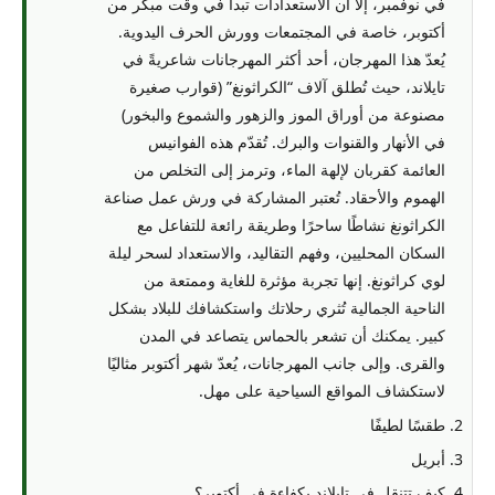
في نوفمبر، إلا أن الاستعدادات تبدأ في وقت مبكر من
أكتوبر، خاصة في المجتمعات وورش الحرف اليدوية.
يُعدّ هذا المهرجان، أحد أكثر المهرجانات شاعريةً في
تايلاند، حيث تُطلق آلاف “الكراثونغ” (قوارب صغيرة
مصنوعة من أوراق الموز والزهور والشموع والبخور)
في الأنهار والقنوات والبرك. تُقدّم هذه الفوانيس
العائمة كقربان لإلهة الماء، وترمز إلى التخلص من
الهموم والأحقاد. تُعتبر المشاركة في ورش عمل صناعة
الكراثونغ نشاطًا ساحرًا وطريقة رائعة للتفاعل مع
السكان المحليين، وفهم التقاليد، والاستعداد لسحر ليلة
لوي كراثونغ. إنها تجربة مؤثرة للغاية وممتعة من
الناحية الجمالية تُثري رحلاتك واستكشافك للبلاد بشكل
كبير. يمكنك أن تشعر بالحماس يتصاعد في المدن
والقرى. وإلى جانب المهرجانات، يُعدّ شهر أكتوبر مثاليًا
لاستكشاف المواقع السياحية على مهل.
طقسًا لطيفًا
أبريل
كيف تتنقل في تايلاند بكفاءة في أكتوبر؟