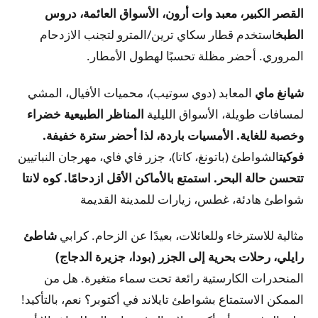
القصر الكبير، معبد وات أرون، الأسواق العائمة، دروس
الطبخ
استخدم قطار سكاي ترين/المترو لتجنب الازدحام
المروري. أحضر مظلة تحسبًا لهطول الأمطار.
شيانغ ماي
المعابد (دوي سوتيب)، محميات الأفيال، المشي
لمسافات طويلة، الأسواق الليلية
المناظر الطبيعية خضراء
وخصبة للغاية. الأمسيات باردة، لذا أحضر سترة خفيفة.
فوكيت
الشواطئ (باتونغ، كاتا)، جزر فاي فاي، مهرجان النباتيين
تتحسن حالة البحر. استمتع بالأماكن الأقل ازدحامًا.
كوه لانتا
شواطئ هادئة، غطس، زيارات للمدينة القديمة
مثالية للاسترخاء وللعائلات، بعيدًا عن الزحام.
كرابي
شاطئ
رايلي، رحلات بحرية إلى الجزر (بودا، جزيرة الدجاج)
المنحدرات الكارستية رائعة تحت سماء متغيرة.
هل من
الممكن الاستمتاع بشواطئ تايلاند في أكتوبر؟
نعم، بالتأكيد!