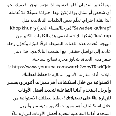
بينما تُعتبر القدمان أقلها قدسية، لذا تجنب توجيه قدميك نحو
أي شخص أو تمثال بوذا. يُكنّ بوذا احترامًا عميقًا؛ فلا تُعامله
أبدًا بقلة احترام. تعلّم بعض الكلمات التايلاندية مثل
“Sawadee ka/krap” (مرحبًا/مساء الخير) و”Khop khun
ka/krap” (شكرًا لك)؛ ستُضفي هذه الكلمات الكثير من
البهجة. تُحدث هذه اللفتات البسيطة فرقًا كبيرًا، وتُحوّل رحلة
عادية إلى تواصل حقيقي مع الشعب التايلاندي. هذا دليل
سفر مدى الحياة، يتجاوز مجرد نصائح سياحية.
✨
https://www.youtube.com/watch?v=pyTRsxiCJdc
تايلاند: أداة مقارنة الأشهر المثالية ✨
خطط لعطلتك
الاستوائية من خلال استكشاف أهم مميزات أكتوبر وديسمبر
وأبريل. استخدم أداتنا التفاعلية لتحديد أفضل الأوقات
للزيارة بناءً على تفضيلاتك!
خطط لعطلتك الاستوائية من
خلال استكشاف أهم مميزات أكتوبر وديسمبر وأبريل.
استخدم أداتنا التفاعلية لتحديد أفضل الأوقات للزيارة بناءً