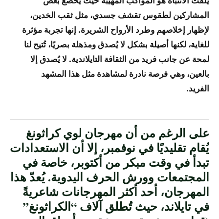
يلفت الانتباه هو المواكب المهيبة حيث يخضع بعض
المشاركين لطقوس تقشف جسدي، مثل ثقب الخدين،
لإظهار إخلاصهم وطرد الأرواح الشريرة. إنها تجربة مؤثرة
للغاية، لكنها أصيلة بشكل لا يُصدق ومذهلة بصريًا، تُتيح لنا
لمحة عن جانب فريد من الثقافة التايلاندية. لا يُصدق إلا
بالعين، وهي فرصة نادرة لمشاهدة مثل هذا المشهد
الفريد.
على الرغم من أن مهرجان لوي كراثونغ
يُقام تقليديًا في نوفمبر، إلا أن الاستعدادات
تبدأ في وقت مبكر من أكتوبر، خاصة في
المجتمعات وورش الحرف اليدوية. يُعدّ هذا
المهرجان، أحد أكثر المهرجانات شاعريةً
في تايلاند، حيث تُطلق آلاف “الكراثونغ”