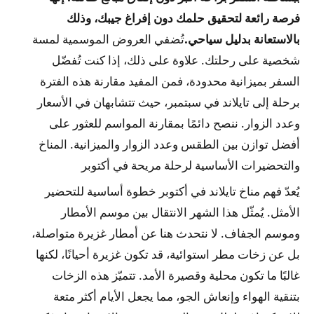
فرصة رائعة لتحقيق حلمك دون إفراغ جيبك، وذلك
بالاستعانة بدليل سياحي.
تُضفي العروض الموسمية لمسة
شخصية على رحلتك. علاوة على ذلك، إذا كنت تُفضّل
السفر بميزانية محدودة، فمن المفيد مقارنة هذه الفترة
برحلة إلى تايلاند في سبتمبر، حيث تتشابهان في الأسعار
وعدد الزوار. ننصح دائمًا بمقارنة المواسم للعثور على
أفضل توازن بين الطقس وعدد الزوار والميزانية. المناخ
والتحضيرات الأساسية لرحلة مريحة في أكتوبر
يُعدّ فهم مناخ تايلاند في أكتوبر خطوة أساسية للتحضير
الأمثل. يُمثّل هذا الشهر الانتقال بين موسم الأمطار
وموسم الجفاف. لا نتحدث هنا عن أمطار غزيرة متواصلة،
بل عن زخات مطر استوائية، قد تكون غزيرة أحيانًا، لكنها
غالبًا ما تكون محلية وقصيرة الأمد. تتميّز هذه الزخات
بتنقية الهواء وإنعاش الجو، مما يجعل الأيام أكثر متعة