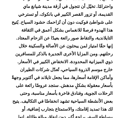
واحترامًا. تخيّل أن تتجول في أزقة مدينة شيانغ ماي
القديمة، أو تزور القصر الكبير في بانكوك، أو تسترخي
على شواطئ فوكيت دون أن تُزاحمك حشود السياح. يُتيح
هذا الهدوء فرصةً للانغماس بشكل أعمق في الثقافة
التايلاندية، والتقاط صور رائعة بعيدًا عن الزحام المعتاد.
إنها حقًا امتياز لمن يبحثون عن الأصالة والسكينة خلال
رحلتهم. ومن المزايا الأخرى الجديرة بالذكر للمسافرين
ذوي الميزانية المحدودة، الانخفاض الكبير في الأسعار.
خارج موسم الذروة السياحي، تُعدّل شركات الطيران
وأماكن الإقامة أسعارها، مما يجعل تايلاند في أكتوبر وجهةً
بأسعار معقولة بشكلٍ مدهش. ستجد عروضًا رائعة على
الرحلات الجوية، وفنادق فاخرة بأسعار مناسبة، وحتى
بعض الأنشطة السياحية تشهد انخفاضًا في التكاليف. يتيح
لك هذا تمديد إقامتك، والاستمتاع بتجارب إضافية، أو
ببساطة السفر براحة أكبر دون إنفاق مبالغ طائلة. إنها