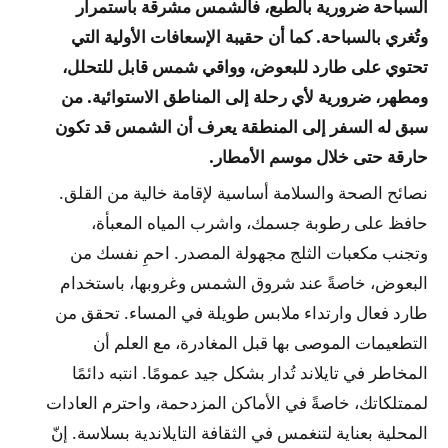
السباحة ضرورية بالطبع، فالشمس مشرقة باستمرار
وتُغري بالسباحة. كما أن حقيبة الإسعافات الأولية التي
تحتوي على طارد للبعوض، وواقي شمس قابل للتحلل،
ومطهر، ضرورية لأي رحلة إلى المناطق الاستوائية. من
سبق له السفر إلى المنطقة يعرف أن الشمس قد تكون
حارقة حتى خلال موسم الأمطار.
نصائح الصحة والسلامة أساسية لإقامة خالية من القلق.
حافظ على رطوبة جسمك، واشرب المياه المعبأة،
وتجنب مكعبات الثلج مجهولة المصدر. احمِ نفسك من
البعوض، خاصةً عند شروق الشمس وغروبها، باستخدام
طارد فعال وارتداء ملابس طويلة في المساء. تحقق من
التطعيمات الموصى بها قبل المغادرة، مع العلم أن
المخاطر في تايلاند تُدار بشكل جيد عمومًا. انتبه دائمًا
لممتلكاتك، خاصةً في الأماكن المزدحمة، واحترم العادات
المحلية بعناية لتنغمس في الثقافة التايلاندية بسلاسة. إنّ