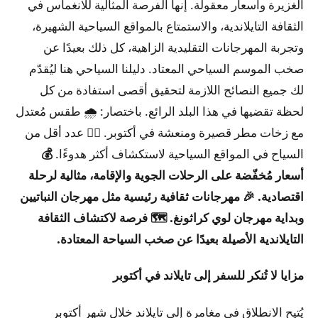
الغزيرة وأسعار معقولة. إنها الفرصة المثالية للانغماس في
الثقافة التايلاندية، والاستمتاع بالمواقع السياحية الشهيرة،
وتجربة المهرجانات التقليدية الزاهية، كل ذلك بعيدًا عن
صخب الموسم السياحي المعتاد. دليلنا السياحي هنا ليُقدّم
لك جميع النصائح اللازمة لتحقيق أقصى استفادة من كل
لحظة تقضيها في هذا البلد الرائع.
باختصار:
🌧️ ​​طقس مُعتدل
مع زخات مطر قصيرة ومنعشة في أكتوبر. 🚶‍♀️ عدد أقل من
السياح في المواقع السياحية لاستكشاف أكثر هدوءًا.
💰
أسعار مُخفّضة على الرحلات الجوية والإقامة، مثالية لرحلة
اقتصادية.
🎉 مهرجانات ثقافية رئيسية مثل مهرجان النباتيين
وبداية مهرجان لوي كراثونغ.
🗺️ فرصة لاكتشاف الثقافة
التايلاندية الأصيلة بعيدًا عن صخب السياحة المعتادة.
مزايا لا تُنكر للسفر إلى تايلاند في أكتوبر
يُتيح الانطلاق في مغامرة إلى تايلاند خلال شهر أكتوبر