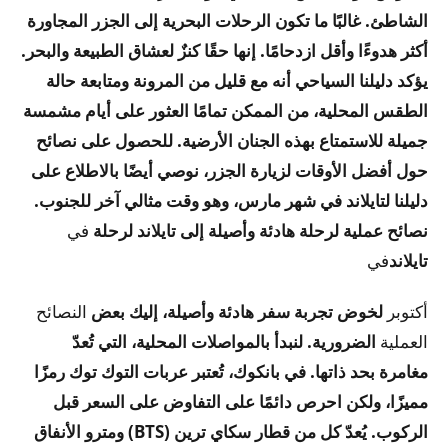
الشاطئ. غالبًا ما تكون الرحلات البحرية إلى الجزر المجاورة
أكثر هدوءًا وأقل ازدحامًا. إنها حقًا كنزٌ لعشاق الطبيعة والبحر.
يؤكد دليلنا السياحي أنه مع قليل من المرونة ومتابعة حالة
الطقس المحلية، من الممكن تمامًا العثور على أيام مشمسة
جميلة للاستمتاع بهذه الجنان الأرضية. للحصول على نصائح
حول أفضل الأوقات لزيارة الجزر، نوصي أيضًا بالاطلاع على
دليلنا لتايلاند في شهر مارس، وهو وقت مثالي آخر للجنوب.
نصائح عملية لرحلة هادئة وأصيلة إلى تايلاند
لرحلة
في
تايلاند
في
أكتوبر
لخوض تجربة سفر هادئة وأصيلة، إليك بعض
النصائح
العملية
الضرورية. لنبدأ بالمواصلات المحلية، التي تُعدّ
مغامرة بحد ذاتها. في بانكوك، تُعتبر عربات التوك توك رمزًا
مميزًا، ولكن احرص دائمًا على التفاوض على السعر قبل
الركوب. يُعدّ كل من قطار سكاي ترين (BTS) ومترو الأنفاق