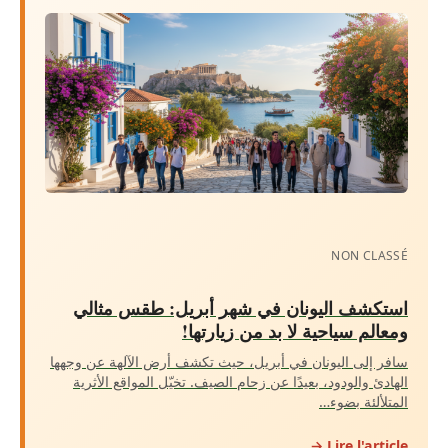
NON CLASSÉ
استكشف اليونان في شهر أبريل: طقس مثالي
ومعالم سياحية لا بد من زيارتها!
سافر إلى اليونان في أبريل، حيث تكشف أرض الآلهة عن وجهها
الهادئ والودود، بعيدًا عن زحام الصيف. تخيّل المواقع الأثرية
المتلألئة بضوء…
Lire l'article →