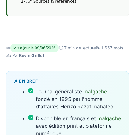
🔗 Sources & références
📅
⏱ 7 min de lecture
📝 1 657 mots
Mis à jour le 09/06/2026
✍️ Par
Kevin Grillot
📌 EN BREF
Journal généraliste
malgache
fondé en 1995 par l'homme
d'affaires Herizo Razafimahaleo
Disponible en français et
malgache
avec édition print et plateforme
numérique