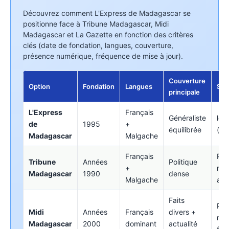
Découvrez comment L'Express de Madagascar se
positionne face à Tribune Madagascar, Midi
Madagascar et La Gazette en fonction des critères
clés (date de fondation, langues, couverture,
présence numérique, fréquence de mise à jour).
Couverture
Option
Fondation
Langues
Sit
principale
L'Express
Français
Généraliste
lex
de
1995
+
équilibrée
(act
Madagascar
Malgache
Français
Pré
Tribune
Années
Politique
+
mai
Madagascar
1990
dense
Malgache
acti
Faits
Pré
Midi
Années
Français
divers +
mai
Madagascar
2000
dominant
actualité